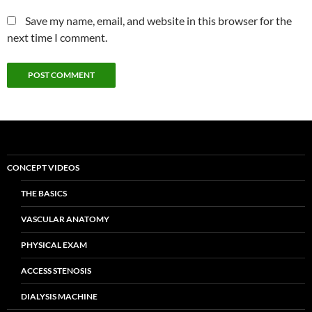
Save my name, email, and website in this browser for the
next time I comment.
CONCEPT VIDEOS
THE BASICS
VASCULAR ANATOMY
PHYSICAL EXAM
ACCESS STENOSIS
DIALYSIS MACHINE