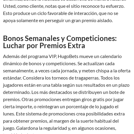
Usted, como cliente, notas que el sitio reconoce tu esfuerzo.
Esto produce un ciclo favorable de interacción, que no se
apoya solamente en perseguir un gran premio aislado.
Bonos Semanales y Competiciones:
Luchar por Premios Extra
Además del programa VIP, HugoBets mueve un calendario
dinámico de bonos y competiciones. Se actualizan cada
semanalmente, a veces cada jornada, y meten chispa a la oferta
estándar. Considera los torneos de tragaperras. Todos los
jugadores están en una tabla según sus resultados en un plazo
determinado. Los más destacados se distribuyen un bote de
premios. Otras promociones entregan giros gratis por jugar
cierta importe, o reintegran un porcentaje de lo jugado el
lunes. Este sistema de promociones crea posibilidades extra
para obtener premios, al margen de la suerte habitual del
juego. Galardona la regularidad y, en algunos ocasiones,