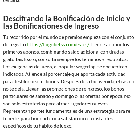
Descifrando la Bonificación de Inicio y
las Bonificaciones de Ingreso
Tu recorrido por el mundo de premios empieza con el conjunto
de registro
https://hugobetss.com/es-es/
. Tiende a cubrir los
primeros abonos, combinando saldo adicional con tiradas
gratuitas. Eso sí, consulta siempre los términos y requisitos.
Los exigencias de juego, el popular wagering, se encuentran
indicados. Atiende al porcentaje que aporta cada actividad
para desbloquear el bonus. Después de la bienvenida, el casino
no te deja. Llegan las promociones de reingreso, los bonos
particulares de sábado y domingo o las ofertas por época. No
son solo estrategias para atraer jugadores nuevos.
Representan partes fundamentales de una estrategia para re
tenerte, para brindarte una satisfacción en instantes
específicos de tu hábito de juego.