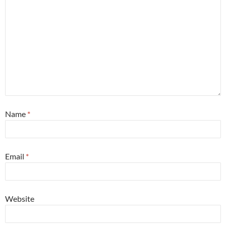
Name
*
Email
*
Website