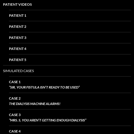
PATIENT VIDEOS
PATIENT 1
PATIENT 2
PATIENT 3
PATIENT 4
PATIENT 5
SIMULATED CASES
CASE 1
“SIR, YOUR FISTULA ISN’T READY TO BE USED”
CASE 2
THE DIALYSIS MACHINE ALARMS!
CASE 3
“MRS. S, YOU AREN’T GETTING ENOUGH DIALYSIS”
CASE 4