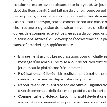
relationnel est un levier puissant pour la loyauté. Un joue
tissé des liens d’amitié, qui fait partie d’une groupe ou qui
badge prestigieux aura beaucoup moins intention de ab
casino. Pour PiperSpin, cela se concrétise par une baisse 
churn et une progression de la valeur moyenne d’un client
durée. Une communauté active crée aussi du contenu or
(discussions, astuces) qui développe l’écosystème de la p
sans coût marketing supplémentaire.
Engagement accru :
Les notifications pour un challeng
message d’un ami ou une mise à jour de tournoi font re
joueurs sur la plateforme fréquemment.
Fidélisation améliorée :
L’investissement émotionnel d
communauté rend un départ plus compliqué.
Parcours enrichi :
La strate sociale offre du significati
divertissement au-delà du simple profit ou de la perte.
Commentaire précieux :
La communauté devient une 
immédiate de commentaires pour améliorer les jeux et l