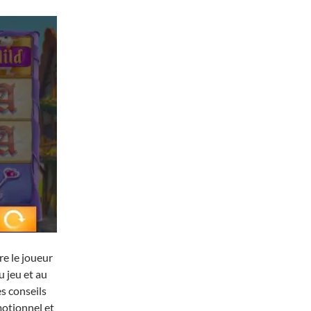
re le joueur
u jeu et au
s conseils
motionnel et