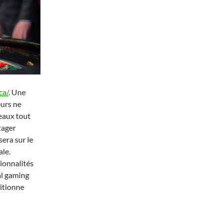
ca/
. Une
eurs ne
leaux tout
tager
era sur le
ale.
ionnalités
al gaming
sitionne