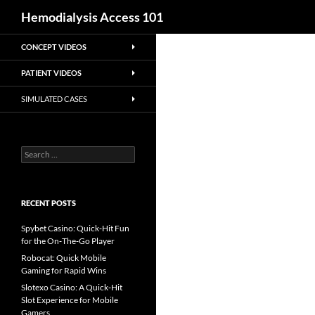
Search
Hemodialysis Access 101
Skip
CONCEPT VIDEOS
to
content
PATIENT VIDEOS
SIMULATED CASES
Search
for:
RECENT POSTS
Spybet Casino: Quick‑Hit Fun
for the On‑The‑Go Player
Robocat: Quick Mobile
Gaming for Rapid Wins
Slotexo Casino: A Quick‑Hit
Slot Experience for Mobile
Gamers