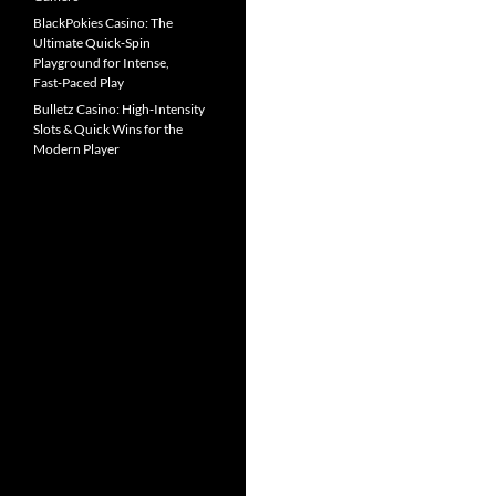
BlackPokies Casino: The
Ultimate Quick‑Spin
Playground for Intense,
Fast‑Paced Play
Bulletz Casino: High‑Intensity
Slots & Quick Wins for the
Modern Player