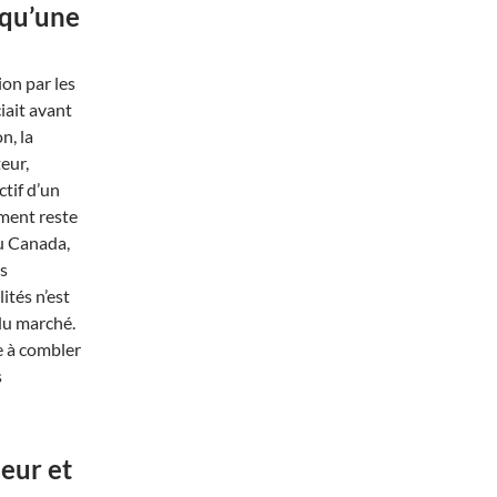
 qu’une
ion par les
iait avant
n, la
eur,
ctif d’un
ement reste
Au Canada,
ns
ités n’est
 du marché.
e à combler
s
eur et