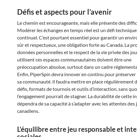
Défis et aspects pour l’avenir
Le chemin est encourageante, mais elle présente des diffic
Modérer les échanges en temps réel est un défi techniqu
continuel. C’est pourtant essentiel pour garantir un env
sûr et respectueux, une obligation forte au Canada. La pr
données personnelles et le respect de la vie privée des jo
utilisent ces espaces communautaires doivent être une
préoccupation absolue, surtout dans un cadre réglementai
Enfin, PiperSpin devra innover en continu pour préserver l
sa communauté. Il faudra mettre en place régulièrement
défis, formats de tournois et outils d’interaction, sans quo
l’engagement pourrait de stagner. La durabilité de cette in
dépendra de sa capacité à s’adapter avec les attentes des
canadiens.
L’équilibre entre jeu responsable et int
sociales