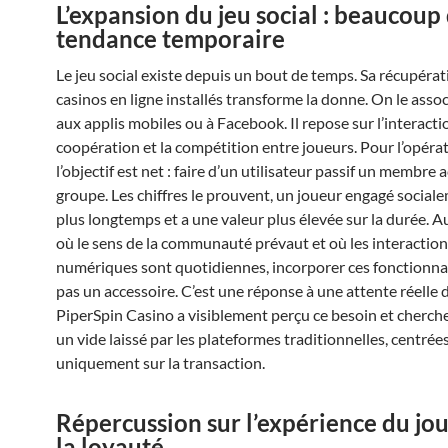
L’expansion du jeu social : beaucoup
tendance temporaire
Le jeu social existe depuis un bout de temps. Sa récupérat
casinos en ligne installés transforme la donne. On le assoc
aux applis mobiles ou à Facebook. Il repose sur l’interactio
coopération et la compétition entre joueurs. Pour l’opérat
l’objectif est net : faire d’un utilisateur passif un membre a
groupe. Les chiffres le prouvent, un joueur engagé social
plus longtemps et a une valeur plus élevée sur la durée. 
où le sens de la communauté prévaut et où les interactio
numériques sont quotidiennes, incorporer ces fonctionnal
pas un accessoire. C’est une réponse à une attente réelle
PiperSpin Casino a visiblement perçu ce besoin et cherch
un vide laissé par les plateformes traditionnelles, centrée
uniquement sur la transaction.
Répercussion sur l’expérience du jou
la loyauté