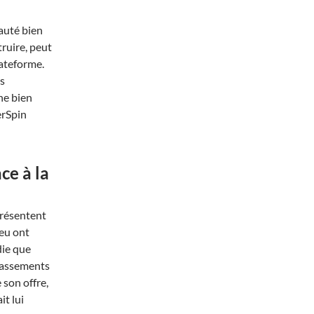
auté bien
ruire, peut
lateforme.
ts
ne bien
erSpin
ce à la
présentent
eu ont
die que
classements
 son offre,
it lui