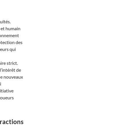
ultés.
e et humain
ironnement
otection des
ueurs qui
re strict.
’intérêt de
 de nouveaux
i
itiative
 joueurs
eractions