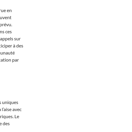
rue en
euvent
 prévu.
ans ces
appels sur
ticiper à des
mmunauté
tation par
es uniques
 l’aise avec
riques. Le
e des