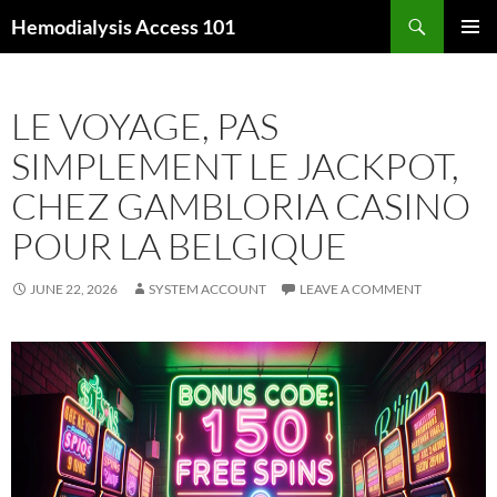
Skip
Search
Hemodialysis Access 101
to
PRIMAR
content
MENU
LE VOYAGE, PAS
SIMPLEMENT LE JACKPOT,
CHEZ GAMBLORIA CASINO
POUR LA BELGIQUE
JUNE 22, 2026
SYSTEM ACCOUNT
LEAVE A COMMENT