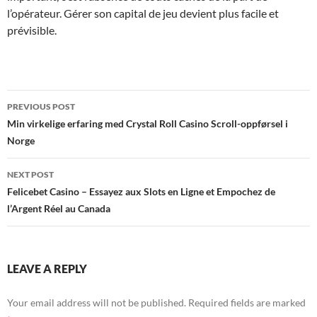
l’opérateur. Gérer son capital de jeu devient plus facile et
prévisible.
Post
PREVIOUS POST
navigation
Min virkelige erfaring med Crystal Roll Casino Scroll-oppførsel i
Norge
NEXT POST
Felicebet Casino – Essayez aux Slots en Ligne et Empochez de
l’Argent Réel au Canada
LEAVE A REPLY
Your email address will not be published.
Required fields are marked