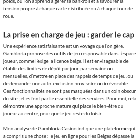
poids, où l’on apprend à gérer sa bankroll et à savourer la
tension propre à chaque carte distribuée ou à chaque tour de
roue.
La prise en charge de jeu : garder le cap
Une expérience satisfaisante est un voyage que l’on gère.
Gambloria propose des outils de jeu responsable dans l’espace
joueur, comme l’exige la licence belge. Il est envisageable de
établir des limites de dépôt par jour, par semaine ou
mensuelles, d’mettre en place des rappels de temps de jeu, ou
de demander une auto-exclusion provisoire ou irrévocable.
Ces fonctionnalités ne sont pas masquées dans un coin obscur
du site ; elles font partie essentielle des services. Pour moi, cela
démontre une approche mature qui place le bien-être du
joueur au centre, pour que le jeu reste du loisir.
Mon analyse de Gambloria Casino indique une plateforme qui
a compris une chose : le jeu en ligne pour les Belges dépasse la