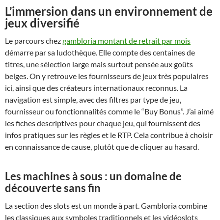
L’immersion dans un environnement de
jeux diversifié
Le parcours chez
gambloria montant de retrait par mois
démarre par sa ludothèque. Elle compte des centaines de
titres, une sélection large mais surtout pensée aux goûts
belges. On y retrouve les fournisseurs de jeux très populaires
ici, ainsi que des créateurs internationaux reconnus. La
navigation est simple, avec des filtres par type de jeu,
fournisseur ou fonctionnalités comme le “Buy Bonus”. J’ai aimé
les fiches descriptives pour chaque jeu, qui fournissent des
infos pratiques sur les règles et le RTP. Cela contribue à choisir
en connaissance de cause, plutôt que de cliquer au hasard.
Les machines à sous : un domaine de
découverte sans fin
La section des slots est un monde à part. Gambloria combine
les classiques aux symboles traditionnels et les vidéoslots