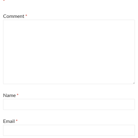
*
Comment
*
Name
*
Email
*