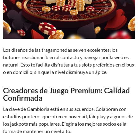
Los diseños de las tragamonedas se ven excelentes, los
botones reaccionan bien al contacto y navegar por la web es
natural. Esto te facilita disfrutar a tus slots preferidos en el bus
o en domicilio, sin que la nivel disminuya un ápice.
Creadores de Juego Premium: Calidad
Confirmada
La clave de Gambloria está en sus acuerdos. Colaboran con
estudios punteros que ofrecen novedad, fair play y algunos de
los jackpots más populares. Elegir a los mejores socios es la
forma de mantener un nivel alto.