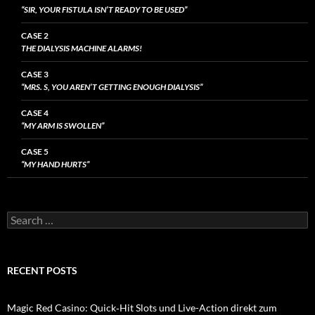
“SIR, YOUR FISTULA ISN’T READY TO BE USED”
CASE 2
THE DIALYSIS MACHINE ALARMS!
CASE 3
“MRS. S, YOU AREN’T GETTING ENOUGH DIALYSIS”
CASE 4
“MY ARM IS SWOLLEN”
CASE 5
“MY HAND HURTS”
Search
for:
RECENT POSTS
Magic Red Casino: Quick‑Hit Slots und Live-Action direkt zum