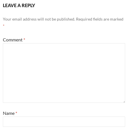
LEAVE A REPLY
Your email address will not be published.
Required fields are marked
*
Comment
*
Name
*