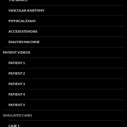
VASCULAR ANATOMY
PHYSICAL EXAM
ACCESS STENOSIS
DIALYSIS MACHINE
PATIENT VIDEOS
PATIENT 1
PATIENT 2
PATIENT 3
PATIENT 4
PATIENT 5
SIMULATED CASES
CASE 1