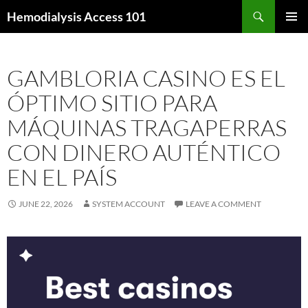
Skip
Search
Hemodialysis Access 101
to
PRIMAR
content
MENU
GAMBLORIA CASINO ES EL
ÓPTIMO SITIO PARA
MÁQUINAS TRAGAPERRAS
CON DINERO AUTÉNTICO
EN EL PAÍS
JUNE 22, 2026
SYSTEM ACCOUNT
LEAVE A COMMENT