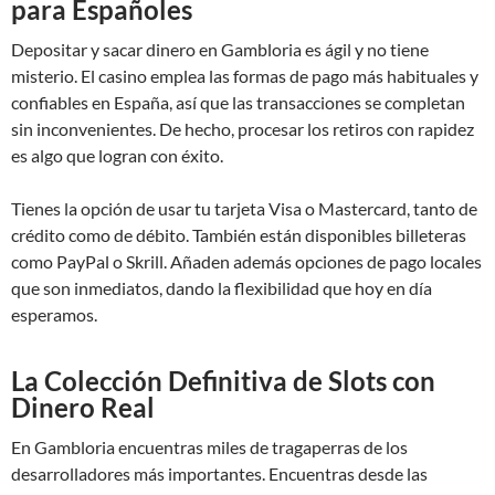
para Españoles
Depositar y sacar dinero en Gambloria es ágil y no tiene
misterio. El casino emplea las formas de pago más habituales y
confiables en España, así que las transacciones se completan
sin inconvenientes. De hecho, procesar los retiros con rapidez
es algo que logran con éxito.
Tienes la opción de usar tu tarjeta Visa o Mastercard, tanto de
crédito como de débito. También están disponibles billeteras
como PayPal o Skrill. Añaden además opciones de pago locales
que son inmediatos, dando la flexibilidad que hoy en día
esperamos.
La Colección Definitiva de Slots con
Dinero Real
En Gambloria encuentras miles de tragaperras de los
desarrolladores más importantes. Encuentras desde las