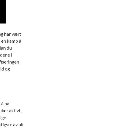
eg har vært
e en kamp å
dan du
dene i
fiseringen
tid og
 å ha
ker aktivt,
tige
tigste av alt