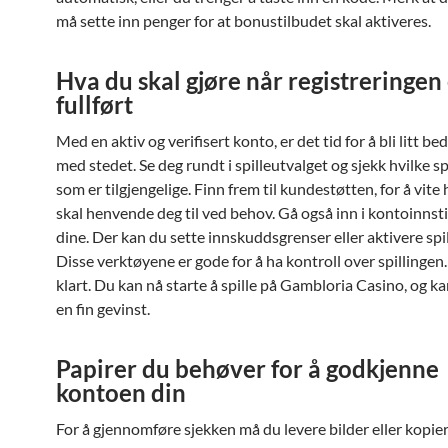
må sette inn penger for at bonustilbudet skal aktiveres.
Hva du skal gjøre når registreringen
fullført
Med en aktiv og verifisert konto, er det tid for å bli litt be
med stedet. Se deg rundt i spilleutvalget og sjekk hvilke sp
som er tilgjengelige. Finn frem til kundestøtten, for å vit
skal henvende deg til ved behov. Gå også inn i kontoinnsti
dine. Der kan du sette innskuddsgrenser eller aktivere spi
Disse verktøyene er gode for å ha kontroll over spillingen.
klart. Du kan nå starte å spille på Gambloria Casino, og k
en fin gevinst.
Papirer du behøver for å godkjenne
kontoen din
For å gjennomføre sjekken må du levere bilder eller kopier