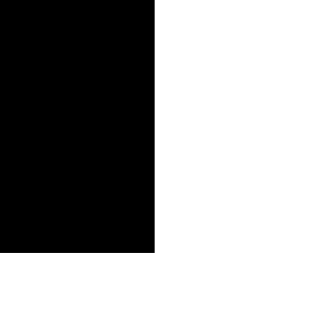
Proudly powered by WordPress