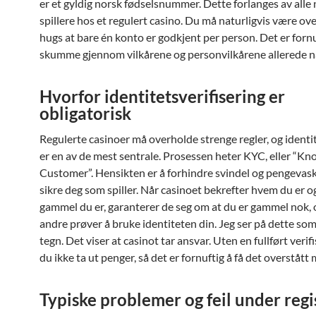
er et gyldig norsk fødselsnummer. Dette forlanges av alle
spillere hos et regulert casino. Du må naturligvis være ove
hugs at bare én konto er godkjent per person. Det er fornu
skumme gjennom vilkårene og personvilkårene allerede n
Hvorfor identitetsverifisering er
obligatorisk
Regulerte casinoer må overholde strenge regler, og identi
er en av de mest sentrale. Prosessen heter KYC, eller “K
Customer”. Hensikten er å forhindre svindel og pengevask
sikre deg som spiller. Når casinoet bekrefter hvem du er o
gammel du er, garanterer de seg om at du er gammel nok, 
andre prøver å bruke identiteten din. Jeg ser på dette som
tegn. Det viser at casinot tar ansvar. Uten en fullført verif
du ikke ta ut penger, så det er fornuftig å få det overstått
Typiske problemer og feil under regi