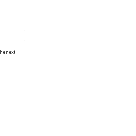
the next