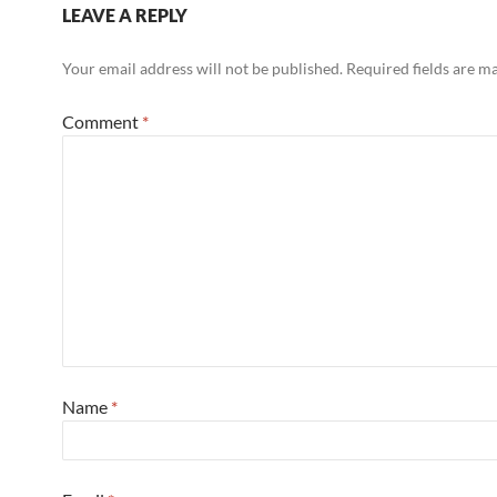
LEAVE A REPLY
Your email address will not be published.
Required fields are 
Comment
*
Name
*