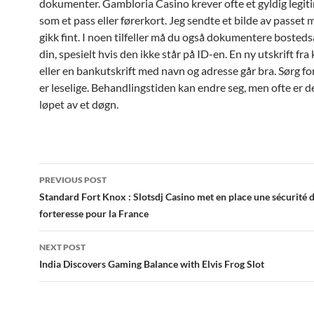
dokumenter. Gambloria Casino krever ofte et gyldig legit
som et pass eller førerkort. Jeg sendte et bilde av passet m
gikk fint. I noen tilfeller må du også dokumentere bosted
din, spesielt hvis den ikke står på ID-en. En ny utskrift 
eller en bankutskrift med navn og adresse går bra. Sørg fo
er leselige. Behandlingstiden kan endre seg, men ofte er de
løpet av et døgn.
Post
PREVIOUS POST
navigation
Standard Fort Knox : Slotsdj Casino met en place une sécurité 
forteresse pour la France
NEXT POST
India Discovers Gaming Balance with Elvis Frog Slot