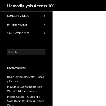
Search
Hemodialysis Access 101
Skip
CONCEPT VIDEOS
to
content
PATIENT VIDEOS
SIMULATED CASES
Search
for:
RECENT POSTS
Realz Mythology Slots: Dioses
y Héroes
PlayMojo Casino: Rapid Slot
Wins for Mobile Gamers
Pistolo Casino – Quick‑Hit
Slots, Rapid Roulette & Instant
Wins