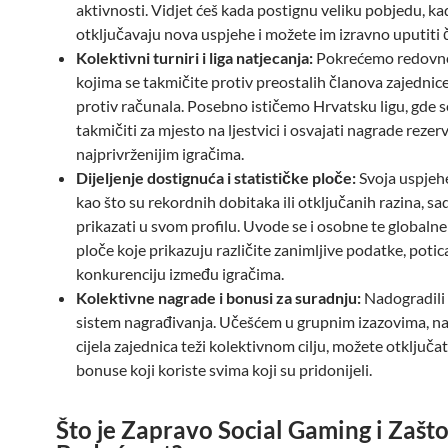
aktivnosti. Vidjet ćeš kada postignu veliku pobjedu, ka
otključavaju nova uspjehe i možete im izravno uputiti č
Kolektivni turniri i liga natjecanja:
Pokrećemo redovne
kojima se takmičite protiv preostalih članova zajednic
protiv računala. Posebno ističemo Hrvatsku ligu, gde 
takmičiti za mjesto na ljestvici i osvajati nagrade reze
najprivrženijim igračima.
Dijeljenje dostignuća i statističke ploče:
Svoja uspjehe
kao što su rekordnih dobitaka ili otključanih razina, s
prikazati u svom profilu. Uvode se i osobne te globalne
ploče koje prikazuju različite zanimljive podatke, potic
konkurenciju između igračima.
Kolektivne nagrade i bonusi za suradnju:
Nadogradili 
sistem nagrađivanja. Učešćem u grupnim izazovima, na
cijela zajednica teži kolektivnom cilju, možete otključa
bonuse koji koriste svima koji su pridonijeli.
Što je Zapravo Social Gaming i Zašto