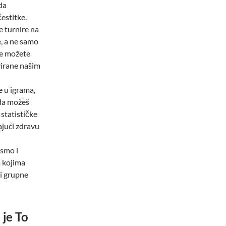
da
estitke.
 turnire na
e, a ne samo
se možete
rvirane našim
 u igrama,
ada možeš
 statističke
ajući zdravu
smo i
 kojima
ti grupne
 je To