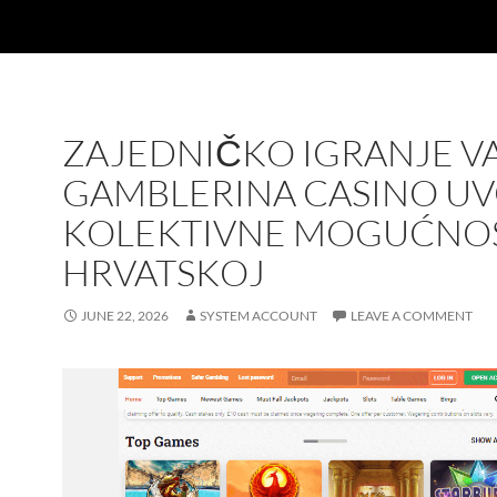
ZAJEDNIČKO IGRANJE VA
GAMBLERINA CASINO UV
KOLEKTIVNE MOGUĆNOS
HRVATSKOJ
JUNE 22, 2026
SYSTEM ACCOUNT
LEAVE A COMMENT