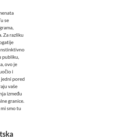
emenata
Tu se
igrama,
a. Za razliku
bogatije
 instinktivno
u publiku,
a, ovo je
uočio i
e jedni pored
raju vaše
anja između
alne granice.
a mi smo tu
tska