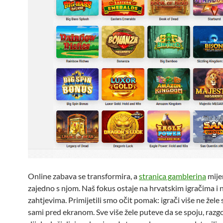
Online zabava se transformira, a
stranica gamblerina
mije
zajedno s njom. Naš fokus ostaje na hrvatskim igračima i 
zahtjevima. Primijetili smo očit pomak: igrači više ne žele 
sami pred ekranom. Sve više žele puteve da se spoju, razgo