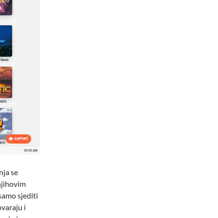
nja se
njihovim
samo sjediti
varaju i