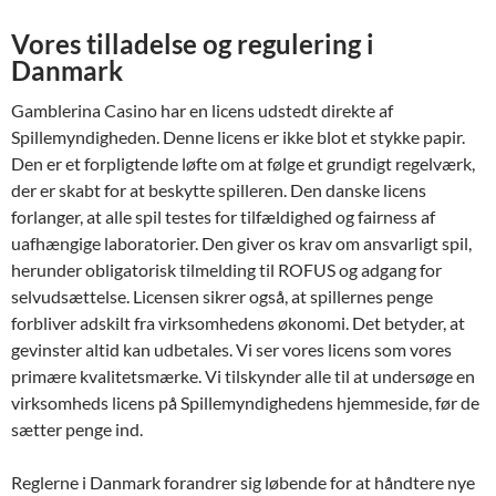
Vores tilladelse og regulering i
Danmark
Gamblerina Casino har en licens udstedt direkte af
Spillemyndigheden. Denne licens er ikke blot et stykke papir.
Den er et forpligtende løfte om at følge et grundigt regelværk,
der er skabt for at beskytte spilleren. Den danske licens
forlanger, at alle spil testes for tilfældighed og fairness af
uafhængige laboratorier. Den giver os krav om ansvarligt spil,
herunder obligatorisk tilmelding til ROFUS og adgang for
selvudsættelse. Licensen sikrer også, at spillernes penge
forbliver adskilt fra virksomhedens økonomi. Det betyder, at
gevinster altid kan udbetales. Vi ser vores licens som vores
primære kvalitetsmærke. Vi tilskynder alle til at undersøge en
virksomheds licens på Spillemyndighedens hjemmeside, før de
sætter penge ind.
Reglerne i Danmark forandrer sig løbende for at håndtere nye