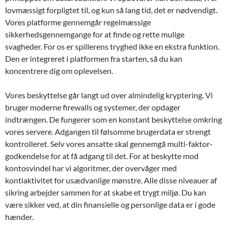
lovmæssigt forpligtet til, og kun så lang tid, det er nødvendigt.
Vores platforme gennemgår regelmæssige
sikkerhedsgennemgange for at finde og rette mulige
svagheder. For os er spillerens tryghed ikke en ekstra funktion.
Den er integreret i platformen fra starten, så du kan
koncentrere dig om oplevelsen.
Vores beskyttelse går langt ud over almindelig kryptering. Vi
bruger moderne firewalls og systemer, der opdager
indtrængen. De fungerer som en konstant beskyttelse omkring
vores servere. Adgangen til følsomme brugerdata er strengt
kontrolleret. Selv vores ansatte skal gennemgå multi-faktor-
godkendelse for at få adgang til det. For at beskytte mod
kontosvindel har vi algoritmer, der overvåger med
kontiaktivitet for usædvanlige mønstre. Alle disse niveauer af
sikring arbejder sammen for at skabe et trygt miljø. Du kan
være sikker ved, at din finansielle og personlige data er i gode
hænder.