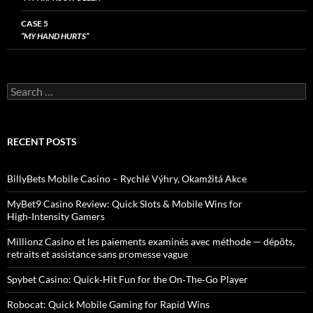
CASE 5
“MY HAND HURTS”
Search
for:
RECENT POSTS
BillyBets Mobile Casino – Rychlé Výhry, Okamžitá Akce
MyBet9 Casino Review: Quick Slots & Mobile Wins for
High‑Intensity Gamers
Millionz Casino et les paiements examinés avec méthode — dépôts,
retraits et assistance sans promesse vague
Spybet Casino: Quick‑Hit Fun for the On‑The‑Go Player
Robocat: Quick Mobile Gaming for Rapid Wins