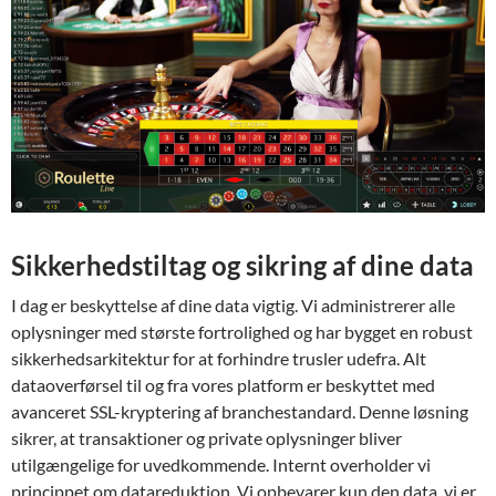
Sikkerhedstiltag og sikring af dine data
I dag er beskyttelse af dine data vigtig. Vi administrerer alle
oplysninger med største fortrolighed og har bygget en robust
sikkerhedsarkitektur for at forhindre trusler udefra. Alt
dataoverførsel til og fra vores platform er beskyttet med
avanceret SSL-kryptering af branchestandard. Denne løsning
sikrer, at transaktioner og private oplysninger bliver
utilgængelige for uvedkommende. Internt overholder vi
princippet om datareduktion. Vi opbevarer kun den data, vi er