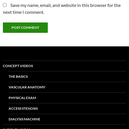
Save my name, email, and website in this browser for the
next time I comment.
CONCEPT VIDEOS
THE BASICS
VASCULAR ANATOMY
PHYSICAL EXAM
ACCESS STENOSIS
DIALYSIS MACHINE