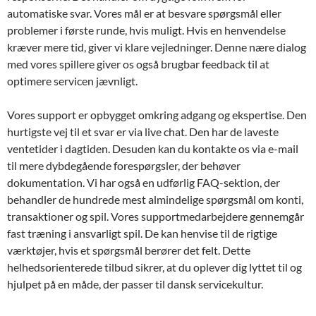
automatiske svar. Vores mål er at besvare spørgsmål eller
problemer i første runde, hvis muligt. Hvis en henvendelse
kræver mere tid, giver vi klare vejledninger. Denne nære dialog
med vores spillere giver os også brugbar feedback til at
optimere servicen jævnligt.
Vores support er opbygget omkring adgang og ekspertise. Den
hurtigste vej til et svar er via live chat. Den har de laveste
ventetider i dagtiden. Desuden kan du kontakte os via e-mail
til mere dybdegående forespørgsler, der behøver
dokumentation. Vi har også en udførlig FAQ-sektion, der
behandler de hundrede mest almindelige spørgsmål om konti,
transaktioner og spil. Vores supportmedarbejdere gennemgår
fast træning i ansvarligt spil. De kan henvise til de rigtige
værktøjer, hvis et spørgsmål berører det felt. Dette
helhedsorienterede tilbud sikrer, at du oplever dig lyttet til og
hjulpet på en måde, der passer til dansk servicekultur.