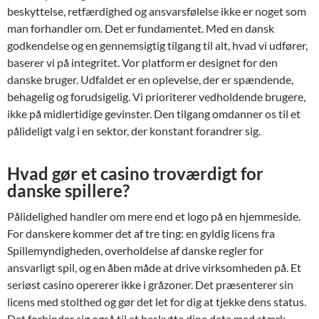
beskyttelse, retfærdighed og ansvarsfølelse ikke er noget som
man forhandler om. Det er fundamentet. Med en dansk
godkendelse og en gennemsigtig tilgang til alt, hvad vi udfører,
baserer vi på integritet. Vor platform er designet for den
danske bruger. Udfaldet er en oplevelse, der er spændende,
behagelig og forudsigelig. Vi prioriterer vedholdende brugere,
ikke på midlertidige gevinster. Den tilgang omdanner os til et
pålideligt valg i en sektor, der konstant forandrer sig.
Hvad gør et casino troværdigt for
danske spillere?
Pålidelighed handler om mere end et logo på en hjemmeside.
For danskere kommer det af tre ting: en gyldig licens fra
Spillemyndigheden, overholdelse af danske regler for
ansvarligt spil, og en åben måde at drive virksomheden på. Et
seriøst casino opererer ikke i gråzoner. Det præsenterer sin
licens med stolthed og gør det let for dig at tjekke dens status.
Det forbinder sig også til at beskytte dine data med stærk