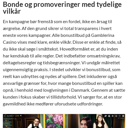
Bonde og promoveringer med tydelige
vilkår
En kampagne bør fremstå som en fordel, ikke en årsag til
ærgrelse. Af den grund sikrer vi total transparens i hvert
eneste vores kampagner. Alle bonustilbud på Gamblerina
Casino vises med klare, enkle vilkår. Disse er enkle at finde, så
du ikke skal søge i småttekst. Hovedformålet er, at du inden
har kendskab til alle regler. Det indbefatter omsætningskrav,
deltagelsesregler og tidsbegrænsninger. Vi undgår målrettet
uigennemsigtig praksis. I stedet udvikler vi bonustilbud, som
reelt kan udnyttes og nydes af spillere. Det inkluderer også
ansvarlige grænser for, hvor mange bonustilbud en spiller kan
opnå, i henhold med lovgivningen i Danmark. Gennem at sætte
kunden i fokus skaber vi tillidsforhold. Vi sørger for, at en stor
gavmildhed ikke medfører uforudsete udfordringer.