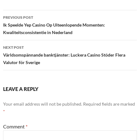
Post
PREVIOUS POST
navigation
Ik Speelde Yep Casino Op Uiteenlopende Momenten:
Kwaliteitsconsistentie in Nederland
NEXT POST
Världsomspännande banktjänster: Luckera Casino Stöder Flera
Valutor för Sverige
LEAVE A REPLY
Your email address will not be published.
Required fields are marked
*
Comment
*