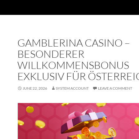
GAMBLERINA CASINO –
BESONDERER
WILLKOMMENSBONUS
EXKLUSIV FÜR ÖSTERREI
JUNE 22, 2026
SYSTEM ACCOUNT
LEAVE A COMMENT