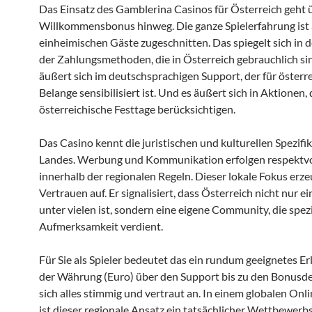
Das Einsatz des Gamblerina Casinos für Österreich geht 
Willkommensbonus hinweg. Die ganze Spielerfahrung ist 
einheimischen Gäste zugeschnitten. Das spiegelt sich in d
der Zahlungsmethoden, die in Österreich gebrauchlich sin
äußert sich im deutschsprachigen Support, der für österr
Belange sensibilisiert ist. Und es äußert sich in Aktionen, 
österreichische Festtage berücksichtigen.
Das Casino kennt die juristischen und kulturellen Spezifi
Landes. Werbung und Kommunikation erfolgen respektvo
innerhalb der regionalen Regeln. Dieser lokale Fokus erze
Vertrauen auf. Er signalisiert, dass Österreich nicht nur e
unter vielen ist, sondern eine eigene Community, die spezi
Aufmerksamkeit verdient.
Für Sie als Spieler bedeutet das ein rundum geeignetes Er
der Währung (Euro) über den Support bis zu den Bonusdet
sich alles stimmig und vertraut an. In einem globalen On
ist dieser regionale Ansatz ein tatsächlicher Wettbewerbs