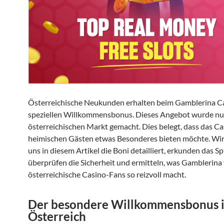
Österreichische Neukunden erhalten beim Gamblerina C
speziellen Willkommensbonus. Dieses Angebot wurde nur
österreichischen Markt gemacht. Dies belegt, dass das C
heimischen Gästen etwas Besonderes bieten möchte. Wi
uns in diesem Artikel die Boni detailliert, erkunden das S
überprüfen die Sicherheit und ermitteln, was Gamblerina 
österreichische Casino-Fans so reizvoll macht.
Der besondere Willkommensbonus 
Österreich