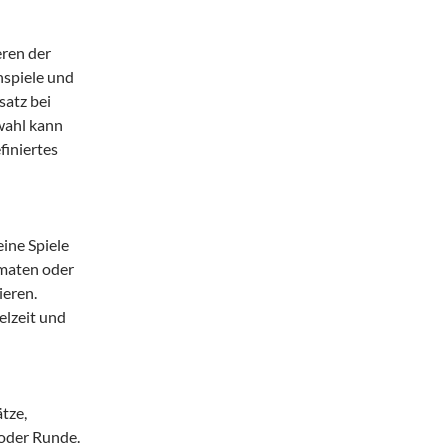
eren der
hspiele und
satz bei
wahl kann
finiertes
ine Spiele
omaten oder
ieren.
elzeit und
tze,
n oder Runde.