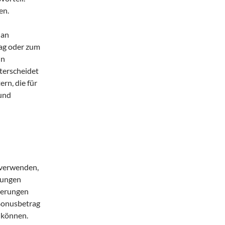
en.
 an
tag oder zum
in
nterscheidet
rn, die für
 und
 verwenden,
ngungen
rderungen
 Bonusbetrag
 können.