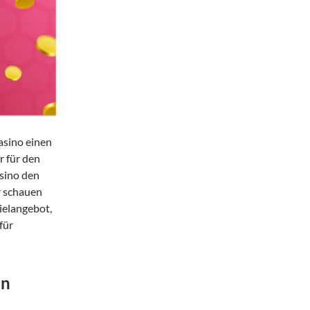
asino einen
 für den
asino den
r schauen
pielangebot,
für
in