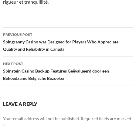
rigueur et tranquillité.
Post
PREVIOUS POST
navigation
Spingranny Casino was Designed for Players Who Appreciate
Quality and Reliability in Canada
NEXT POST
Spinstein Casino Backup Features Geëvalueerd door een
Behoedzame Belgische Bezoeker
LEAVE A REPLY
Your email address will not be published.
Required fields are marked
*