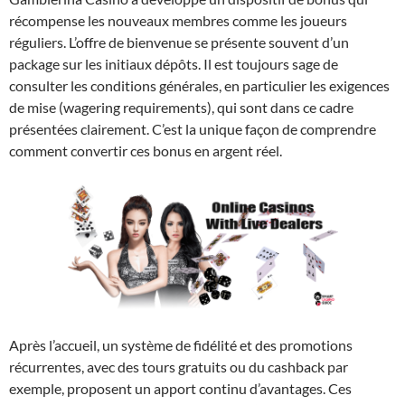
récompense les nouveaux membres comme les joueurs
réguliers. L’offre de bienvenue se présente souvent d’un
package sur les initiaux dépôts. Il est toujours sage de
consulter les conditions générales, en particulier les exigences
de mise (wagering requirements), qui sont dans ce cadre
présentées clairement. C’est la unique façon de comprendre
comment convertir ces bonus en argent réel.
Après l’accueil, un système de fidélité et des promotions
récurrentes, avec des tours gratuits ou du cashback par
exemple, proposent un apport continu d’avantages. Ces