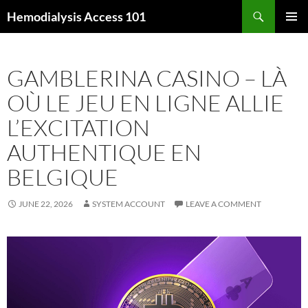
Skip
Search
Hemodialysis Access 101
to
PRIMAR
content
MENU
GAMBLERINA CASINO – LÀ
OÙ LE JEU EN LIGNE ALLIE
L’EXCITATION
AUTHENTIQUE EN
BELGIQUE
JUNE 22, 2026
SYSTEM ACCOUNT
LEAVE A COMMENT