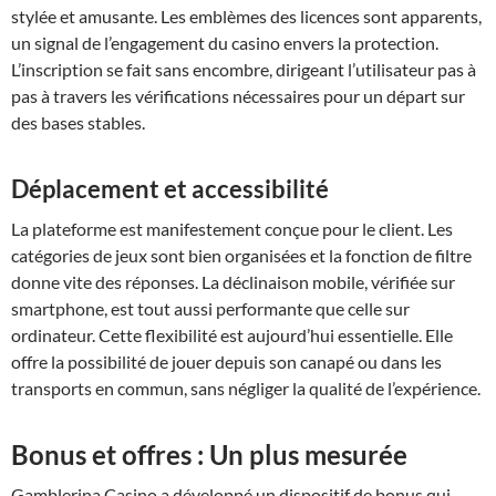
stylée et amusante. Les emblèmes des licences sont apparents,
un signal de l’engagement du casino envers la protection.
L’inscription se fait sans encombre, dirigeant l’utilisateur pas à
pas à travers les vérifications nécessaires pour un départ sur
des bases stables.
Déplacement et accessibilité
La plateforme est manifestement conçue pour le client. Les
catégories de jeux sont bien organisées et la fonction de filtre
donne vite des réponses. La déclinaison mobile, vérifiée sur
smartphone, est tout aussi performante que celle sur
ordinateur. Cette flexibilité est aujourd’hui essentielle. Elle
offre la possibilité de jouer depuis son canapé ou dans les
transports en commun, sans négliger la qualité de l’expérience.
Bonus et offres : Un plus mesurée
Gamblerina Casino a développé un dispositif de bonus qui