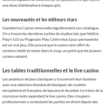
une dose d’adrénaline à chaque spin.
Les nouveautés et les éditeurs stars
Gamblerina Casino renouvelle régulièrement son catalogue.
On y trouve les dernières sorties de studios tels que NetEnt,
Play’n GO ou Pragmatic Play. Cette mise à jour permanente
est un vrai plus. Elle prouve que le casino veut offrir du
contenu inédit et rester dans le coup, un point que les joueurs
curieux saluent.
Les tables traditionnelles et le live casino
Les amateurs de jeux classiques y trouveront leur bonheur
avec une sélection étendue de blackjack, de roulette
européenne et française, de baccara et de poker. Le trésor de la
couronne reste cependant le live casino. Des croupiers
professionnels y conduisent les parties en direct depuis des