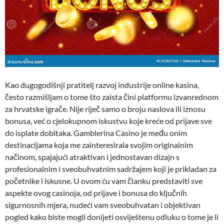
Kao dugogodišnji pratitelj razvoj industrije online kasina,
često razmišljam o tome što zaista čini platformu izvanrednom
za hrvatske igrače. Nije riječ samo o broju naslova ili iznosu
bonusa, već o cjelokupnom iskustvu koje kreće od prijave sve
do isplate dobitaka. Gamblerina Casino je među onim
destinacijama koja me zainteresirala svojim originalnim
načinom, spajajući atraktivan i jednostavan dizajn s
profesionalnim i sveobuhvatnim sadržajem koji je prikladan za
početnike i iskusne. U ovom ću vam članku predstaviti sve
aspekte ovog casinoja, od prijave i bonusa do ključnih
sigurnosnih mjera, nudeći vam sveobuhvatan i objektivan
pogled kako biste mogli donijeti osviještenu odluku o tome je li