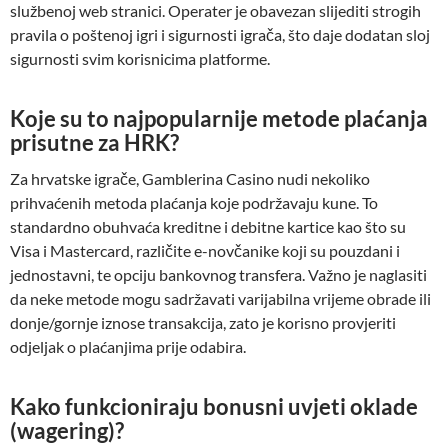
službenoj web stranici. Operater je obavezan slijediti strogih
pravila o poštenoj igri i sigurnosti igrača, što daje dodatan sloj
sigurnosti svim korisnicima platforme.
Koje su to najpopularnije metode plaćanja
prisutne za HRK?
Za hrvatske igrače, Gamblerina Casino nudi nekoliko
prihvaćenih metoda plaćanja koje podržavaju kune. To
standardno obuhvaća kreditne i debitne kartice kao što su
Visa i Mastercard, različite e-novčanike koji su pouzdani i
jednostavni, te opciju bankovnog transfera. Važno je naglasiti
da neke metode mogu sadržavati varijabilna vrijeme obrade ili
donje/gornje iznose transakcija, zato je korisno provjeriti
odjeljak o plaćanjima prije odabira.
Kako funkcioniraju bonusni uvjeti oklade
(wagering)?