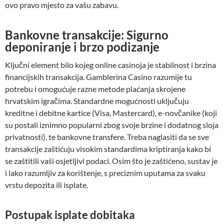
ovo pravo mjesto za vašu zabavu.
Bankovne transakcije: Sigurno
deponiranje i brzo podizanje
Ključni element bilo kojeg online casinoja je stabilnost i brzina
financijskih transakcija. Gamblerina Casino razumije tu
potrebu i omogućuje razne metode plaćanja skrojene
hrvatskim igračima. Standardne mogućnosti uključuju
kreditne i debitne kartice (Visa, Mastercard), e-novčanike (koji
su postali iznimno popularni zbog svoje brzine i dodatnog sloja
privatnosti), te bankovne transfere. Treba naglasiti da se sve
transakcije zaštićuju visokim standardima kriptiranja kako bi
se zaštitili vaši osjetljivi podaci. Osim što je zaštićeno, sustav je
i lako razumljiv za korištenje, s preciznim uputama za svaku
vrstu depozita ili isplate.
Postupak isplate dobitaka