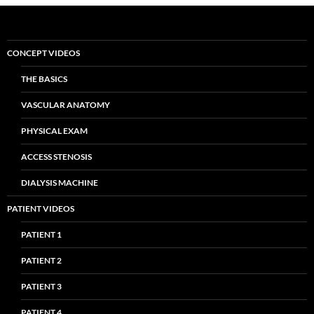
CONCEPT VIDEOS
THE BASICS
VASCULAR ANATOMY
PHYSICAL EXAM
ACCESS STENOSIS
DIALYSIS MACHINE
PATIENT VIDEOS
PATIENT 1
PATIENT 2
PATIENT 3
PATIENT 4