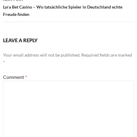
Lyra Bet Casino – Wo tatsächliche Spieler in Deutschland echte
Freude finden
LEAVE A REPLY
Your email address will not be published.
Required fields are marked
*
Comment
*