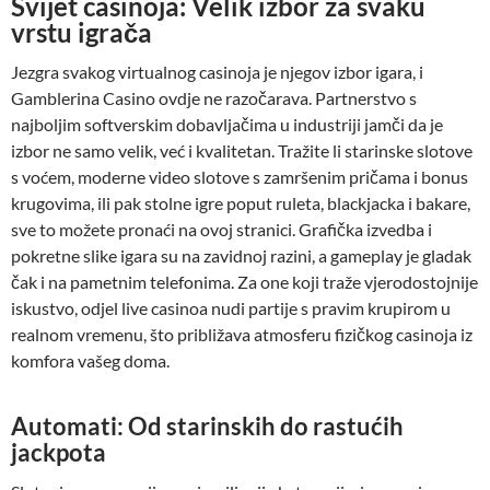
Svijet casinoja: Velik izbor za svaku
vrstu igrača
Jezgra svakog virtualnog casinoja je njegov izbor igara, i
Gamblerina Casino ovdje ne razočarava. Partnerstvo s
najboljim softverskim dobavljačima u industriji jamči da je
izbor ne samo velik, već i kvalitetan. Tražite li starinske slotove
s voćem, moderne video slotove s zamršenim pričama i bonus
krugovima, ili pak stolne igre poput ruleta, blackjacka i bakare,
sve to možete pronaći na ovoj stranici. Grafička izvedba i
pokretne slike igara su na zavidnoj razini, a gameplay je gladak
čak i na pametnim telefonima. Za one koji traže vjerodostojnije
iskustvo, odjel live casinoa nudi partije s pravim krupirom u
realnom vremenu, što približava atmosferu fizičkog casinoja iz
komfora vašeg doma.
Automati: Od starinskih do rastućih
jackpota