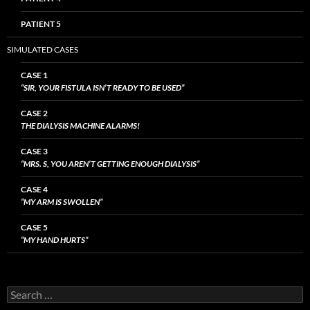
PATIENT 5
SIMULATED CASES
CASE 1
“SIR, YOUR FISTULA ISN’T READY TO BE USED”
CASE 2
THE DIALYSIS MACHINE ALARMS!
CASE 3
“MRS. S, YOU AREN’T GETTING ENOUGH DIALYSIS”
CASE 4
“MY ARM IS SWOLLEN”
CASE 5
“MY HAND HURTS”
Search
for: