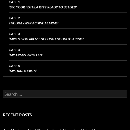
CASE 1
“SIR, YOUR FISTULA ISN’T READY TO BE USED”
CASE 2
THE DIALYSIS MACHINE ALARMS!
CASE 3
“MRS. S, YOU AREN’T GETTING ENOUGH DIALYSIS”
CASE 4
“MY ARM IS SWOLLEN”
CASE 5
“MY HAND HURTS”
Search
for:
RECENT POSTS