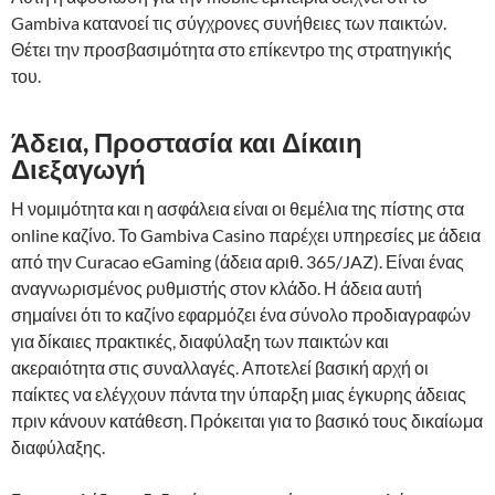
Gambiva κατανοεί τις σύγχρονες συνήθειες των παικτών.
Θέτει την προσβασιμότητα στο επίκεντρο της στρατηγικής
του.
Άδεια, Προστασία και Δίκαιη
Διεξαγωγή
Η νομιμότητα και η ασφάλεια είναι οι θεμέλια της πίστης στα
online καζίνο. Το Gambiva Casino παρέχει υπηρεσίες με άδεια
από την Curacao eGaming (άδεια αριθ. 365/JAZ). Είναι ένας
αναγνωρισμένος ρυθμιστής στον κλάδο. Η άδεια αυτή
σημαίνει ότι το καζίνο εφαρμόζει ένα σύνολο προδιαγραφών
για δίκαιες πρακτικές, διαφύλαξη των παικτών και
ακεραιότητα στις συναλλαγές. Αποτελεί βασική αρχή οι
παίκτες να ελέγχουν πάντα την ύπαρξη μιας έγκυρης άδειας
πριν κάνουν κατάθεση. Πρόκειται για το βασικό τους δικαίωμα
διαφύλαξης.