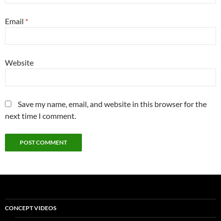
Email
*
Website
Save my name, email, and website in this browser for the
next time I comment.
CONCEPT VIDEOS