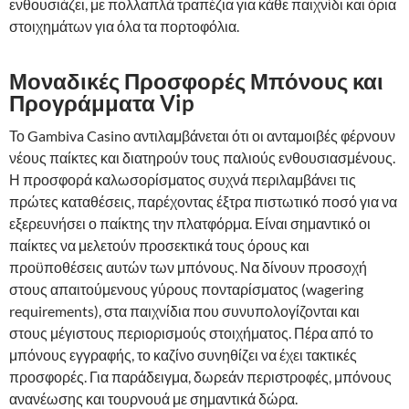
ενθουσιάζει, με πολλαπλά τραπέζια για κάθε παιχνίδι και όρια
στοιχημάτων για όλα τα πορτοφόλια.
Μοναδικές Προσφορές Μπόνους και
Προγράμματα Vip
Το Gambiva Casino αντιλαμβάνεται ότι οι ανταμοιβές φέρνουν
νέους παίκτες και διατηρούν τους παλιούς ενθουσιασμένους.
Η προσφορά καλωσορίσματος συχνά περιλαμβάνει τις
πρώτες καταθέσεις, παρέχοντας έξτρα πιστωτικό ποσό για να
εξερευνήσει ο παίκτης την πλατφόρμα. Είναι σημαντικό οι
παίκτες να μελετούν προσεκτικά τους όρους και
προϋποθέσεις αυτών των μπόνους. Να δίνουν προσοχή
στους απαιτούμενους γύρους πονταρίσματος (wagering
requirements), στα παιχνίδια που συνυπολογίζονται και
στους μέγιστους περιορισμούς στοιχήματος. Πέρα από το
μπόνους εγγραφής, το καζίνο συνηθίζει να έχει τακτικές
προσφορές. Για παράδειγμα, δωρεάν περιστροφές, μπόνους
ανανέωσης και τουρνουά με σημαντικά δώρα.