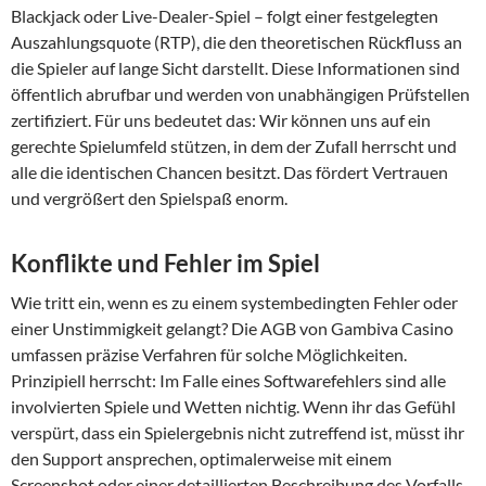
Blackjack oder Live-Dealer-Spiel – folgt einer festgelegten
Auszahlungsquote (RTP), die den theoretischen Rückfluss an
die Spieler auf lange Sicht darstellt. Diese Informationen sind
öffentlich abrufbar und werden von unabhängigen Prüfstellen
zertifiziert. Für uns bedeutet das: Wir können uns auf ein
gerechte Spielumfeld stützen, in dem der Zufall herrscht und
alle die identischen Chancen besitzt. Das fördert Vertrauen
und vergrößert den Spielspaß enorm.
Konflikte und Fehler im Spiel
Wie tritt ein, wenn es zu einem systembedingten Fehler oder
einer Unstimmigkeit gelangt? Die AGB von Gambiva Casino
umfassen präzise Verfahren für solche Möglichkeiten.
Prinzipiell herrscht: Im Falle eines Softwarefehlers sind alle
involvierten Spiele und Wetten nichtig. Wenn ihr das Gefühl
verspürt, dass ein Spielergebnis nicht zutreffend ist, müsst ihr
den Support ansprechen, optimalerweise mit einem
Screenshot oder einer detaillierten Beschreibung des Vorfalls.