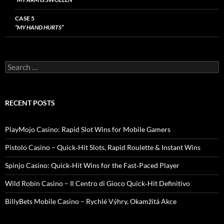
CASE 5
“MY HAND HURTS”
Search
for:
RECENT POSTS
PlayMojo Casino: Rapid Slot Wins for Mobile Gamers
Pistolo Casino – Quick‑Hit Slots, Rapid Roulette & Instant Wins
Spinjo Casino: Quick‑Hit Wins for the Fast‑Paced Player
Wild Robin Casino – Il Centro di Gioco Quick‑Hit Definitivo
BillyBets Mobile Casino – Rychlé Výhry, Okamžitá Akce