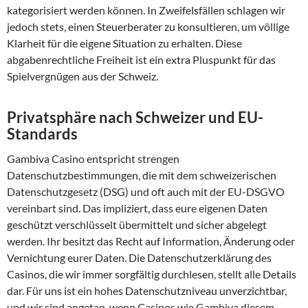
kategorisiert werden können. In Zweifelsfällen schlagen wir
jedoch stets, einen Steuerberater zu konsultieren, um völlige
Klarheit für die eigene Situation zu erhalten. Diese
abgabenrechtliche Freiheit ist ein extra Pluspunkt für das
Spielvergnügen aus der Schweiz.
Privatsphäre nach Schweizer und EU-
Standards
Gambiva Casino entspricht strengen
Datenschutzbestimmungen, die mit dem schweizerischen
Datenschutzgesetz (DSG) und oft auch mit der EU-DSGVO
vereinbart sind. Das impliziert, dass eure eigenen Daten
geschützt verschlüsselt übermittelt und sicher abgelegt
werden. Ihr besitzt das Recht auf Information, Änderung oder
Vernichtung eurer Daten. Die Datenschutzerklärung des
Casinos, die wir immer sorgfältig durchlesen, stellt alle Details
dar. Für uns ist ein hohes Datenschutzniveau unverzichtbar,
und wir sind angetan, wenn Casinos wie Gambiva diesem