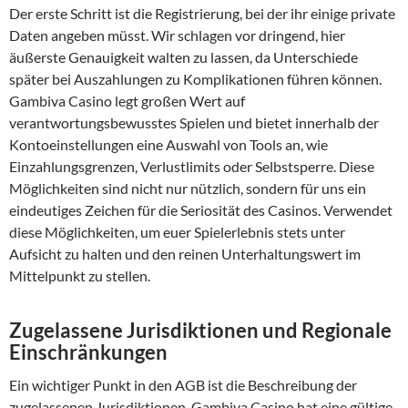
Der erste Schritt ist die Registrierung, bei der ihr einige private
Daten angeben müsst. Wir schlagen vor dringend, hier
äußerste Genauigkeit walten zu lassen, da Unterschiede
später bei Auszahlungen zu Komplikationen führen können.
Gambiva Casino legt großen Wert auf
verantwortungsbewusstes Spielen und bietet innerhalb der
Kontoeinstellungen eine Auswahl von Tools an, wie
Einzahlungsgrenzen, Verlustlimits oder Selbstsperre. Diese
Möglichkeiten sind nicht nur nützlich, sondern für uns ein
eindeutiges Zeichen für die Seriosität des Casinos. Verwendet
diese Möglichkeiten, um euer Spielerlebnis stets unter
Aufsicht zu halten und den reinen Unterhaltungswert im
Mittelpunkt zu stellen.
Zugelassene Jurisdiktionen und Regionale
Einschränkungen
Ein wichtiger Punkt in den AGB ist die Beschreibung der
zugelassenen Jurisdiktionen. Gambiva Casino hat eine gültige