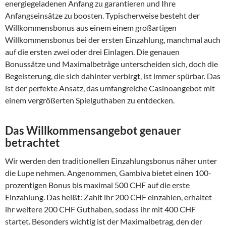
energiegeladenen Anfang zu garantieren und Ihre
Anfangseinsätze zu boosten. Typischerweise besteht der
Willkommensbonus aus einem einem großartigen
Willkommensbonus bei der ersten Einzahlung, manchmal auch
auf die ersten zwei oder drei Einlagen. Die genauen
Bonussätze und Maximalbeträge unterscheiden sich, doch die
Begeisterung, die sich dahinter verbirgt, ist immer spürbar. Das
ist der perfekte Ansatz, das umfangreiche Casinoangebot mit
einem vergrößerten Spielguthaben zu entdecken.
Das Willkommensangebot genauer
betrachtet
Wir werden den traditionellen Einzahlungsbonus näher unter
die Lupe nehmen. Angenommen, Gambiva bietet einen 100-
prozentigen Bonus bis maximal 500 CHF auf die erste
Einzahlung. Das heißt: Zahlt ihr 200 CHF einzahlen, erhaltet
ihr weitere 200 CHF Guthaben, sodass ihr mit 400 CHF
startet. Besonders wichtig ist der Maximalbetrag, den der