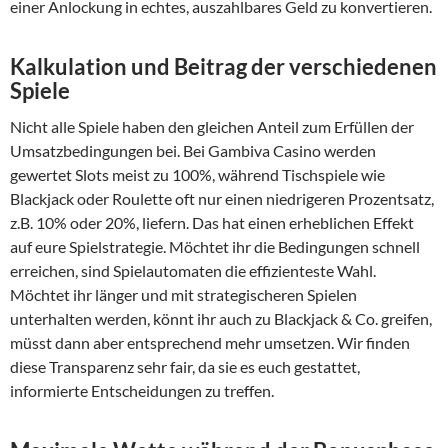
einer Anlockung in echtes, auszahlbares Geld zu konvertieren.
Kalkulation und Beitrag der verschiedenen
Spiele
Nicht alle Spiele haben den gleichen Anteil zum Erfüllen der
Umsatzbedingungen bei. Bei Gambiva Casino werden
gewertet Slots meist zu 100%, während Tischspiele wie
Blackjack oder Roulette oft nur einen niedrigeren Prozentsatz,
z.B. 10% oder 20%, liefern. Das hat einen erheblichen Effekt
auf eure Spielstrategie. Möchtet ihr die Bedingungen schnell
erreichen, sind Spielautomaten die effizienteste Wahl.
Möchtet ihr länger und mit strategischeren Spielen
unterhalten werden, könnt ihr auch zu Blackjack & Co. greifen,
müsst dann aber entsprechend mehr umsetzen. Wir finden
diese Transparenz sehr fair, da sie es euch gestattet,
informierte Entscheidungen zu treffen.