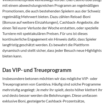
mit einem abwechslungsreichen Programm an regelmäßigen
Promotionen, die auch bestehenden Spielern aus der Schweiz
regelmäßig Mehrwert bieten. Dazu zählen Reload-Boni
(Bonuse auf weitere Einzahlungen), Cashback-Angebote, die
einen Teil eurer Verluste der Woche erstatten, oder spezielle
Turniere mit spektakulären Preisen. Für uns ist dieses
kontinuierliche Engagement ein Hinweis dafür, dass Spieler
langfristig geschätzt werden. Es bewahrt die Plattform
dynamisch und stellt sicher, dass jeder Besuch neue Highlights
bieten kann.
Das VIP- und Treueprogramm
Insbesondere betonen möchten wir das mögliche VIP- oder
Treueprogramm von Gambiva. Häufig sind solche Programme
mehrstufig angelegt: Je mehr ihr spielt, desto höher klettert ihr
und desto besser werden die Belohnungen. Diese umfassen
exklusive Boni, gesteigerte Cashback-Prozentsätze,