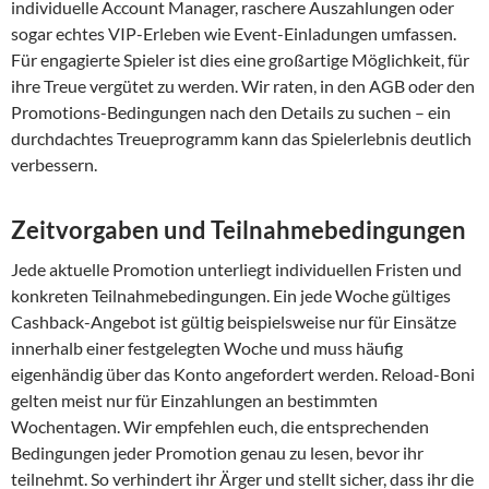
individuelle Account Manager, raschere Auszahlungen oder
sogar echtes VIP-Erleben wie Event-Einladungen umfassen.
Für engagierte Spieler ist dies eine großartige Möglichkeit, für
ihre Treue vergütet zu werden. Wir raten, in den AGB oder den
Promotions-Bedingungen nach den Details zu suchen – ein
durchdachtes Treueprogramm kann das Spielerlebnis deutlich
verbessern.
Zeitvorgaben und Teilnahmebedingungen
Jede aktuelle Promotion unterliegt individuellen Fristen und
konkreten Teilnahmebedingungen. Ein jede Woche gültiges
Cashback-Angebot ist gültig beispielsweise nur für Einsätze
innerhalb einer festgelegten Woche und muss häufig
eigenhändig über das Konto angefordert werden. Reload-Boni
gelten meist nur für Einzahlungen an bestimmten
Wochentagen. Wir empfehlen euch, die entsprechenden
Bedingungen jeder Promotion genau zu lesen, bevor ihr
teilnehmt. So verhindert ihr Ärger und stellt sicher, dass ihr die