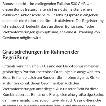
Bonus abdeckt – im vorliegenden Fall also 500 CHF. Um
diesen Bonus freizuschalten, ist es nötig meistens einen
exklusiven Aktionscode beim Einzahlungsprozess eingeben
oder auch die Aktion ausdrücklich aktivieren. Die Begeisterung
ist riesig, doch bedenkt, dass an diesen Bonus spezifische
Wettanforderungen geknüpft sind, ehe eine Auszahlung von
Gewinnen möglich wird.
Gratisdrehungen im Rahmen der
Begrüßung
Oftmals vereint Gambiva Casino den Depotbonus mit einer
großartigen Portion kostenlose Drehungen in ausgewählten
Slots. Es handelt sich um Runden, die ihr ohne eigenes Risiko
ausführen könnt, deren Gewinne aber auch den
Wettanforderungen unterliegen. Aus unserer Sicht ist diese
Kombination aus Bonus und Freispielen eine großartige Sache,
denn sie ermöglicht es, sowohl zwei als auch Casino-Bereiche
zu erkunden: Klassiker mit dem Bonus und die spannende