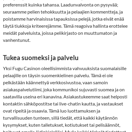
preferenssit kuinka tahansa. Laadunvalvonta on pysyvää;
seuraamme pelien tehokkuutta ja pelaajien kommentteja, ja
poistamme harvinaisissa tapauksissa pelejä, jotka eivät enää
täytä tiukkoja kriteerejämme. Tämä reagoiva hallinta erottelee
meidät palveluista, joissa pelikirjasto on muuttumaton ja
vanhentunut.
Tukea suomeksi ja palvelu
Yksi Fugu Casinon oleellisimmista vahvuuksista suomalaisille
pelaajille on täysin suomenkielinen palvelu. Tämä ei ole
pelkästään käännettyä verkkosivustoa, vaan samoin
asiakaspalvelutiimi, joka kommunikoi sujuvasti suomea ja on
saatavilla useina eri kanavina. Asiakastukeemme saat helposti
kontaktin sähköpostitse tai live-chatin kautta, ja vastaukset
ovat ripeitä ja osaavia. Tämä luo luottamuksen ja
turvallisuuden tunteen, sillä tiedät, että kaikki käytännön
kysymykset, kuten talletukset, kotiutukset tai pelisäännöt,
hoituvat omalla äidinkielelläsi. Myös kaikki tärkeät tiedotteet,