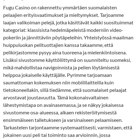
Fugu Casino on rakennettu ymmärtäen suomalaisten
pelaajien erityisvaatimukset ja mieltymykset. Tarjoamme
laajan valikoiman pelejä, jotka käsittävät kaikki suosituimmat
kategoriat: klassisista hedelmäpeleistä moderniin video-
pokeriin ja jännittäviin pöytäpeleihin. Yhteistyössä maailman
huippuluokan pelituottajien kanssa takaamme, että
pelikirjastomme pysyy aina tuoreena ja mielenkiintoisena.
Lisäksi sivustomme käyttöliittymä on suunniteltu suomeksi,
mikä mahdollistaa navigoinnista ja pelien löytämisestä
helppoa jokaiselle käyttäjälle. Pyrimme tarjoamaan
saumattoman kokemuksen niin mobiililaitteilla kuin
tietokoneellakin, sillä tiedämme, että suomalaiset pelaajat
arvostavat joustavuutta. Tämä kokonaisvaltainen
lähestymistapa on avainasemassa, ja se näkyy jokaisessa
sivustomme osa-alueessa, alkaen rekisteröitymisestä
ensimmäiseen talletukseen ja varsinaiseen pelaamiseen.
Tarkastelen tarjontaamme systemaattisesti, varmistaen, että
jokainen uusi peli tai toiminto saa arvioinnin, jossa