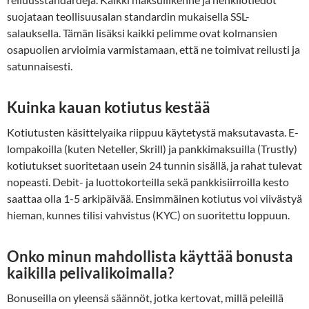
suojataan teollisuusalan standardin mukaisella SSL-
salauksella. Tämän lisäksi kaikki pelimme ovat kolmansien
osapuolien arvioimia varmistamaan, että ne toimivat reilusti ja
satunnaisesti.
Kuinka kauan kotiutus kestää
Kotiutusten käsittelyaika riippuu käytetystä maksutavasta. E-
lompakoilla (kuten Neteller, Skrill) ja pankkimaksuilla (Trustly)
kotiutukset suoritetaan usein 24 tunnin sisällä, ja rahat tulevat
nopeasti. Debit- ja luottokorteilla sekä pankkisiirroilla kesto
saattaa olla 1-5 arkipäivää. Ensimmäinen kotiutus voi viivästyä
hieman, kunnes tilisi vahvistus (KYC) on suoritettu loppuun.
Onko minun mahdollista käyttää bonusta
kaikilla pelivalikoimalla?
Bonuseilla on yleensä säännöt, jotka kertovat, millä peleillä