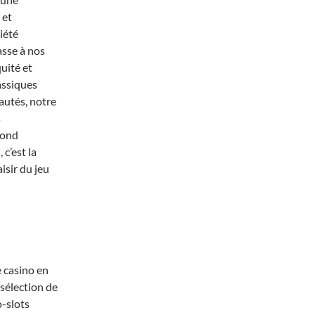
 et
riété
asse à nos
uité et
assiques
autés, notre
s
pond
c’est la
sir du jeu
e casino en
sélection de
o-slots