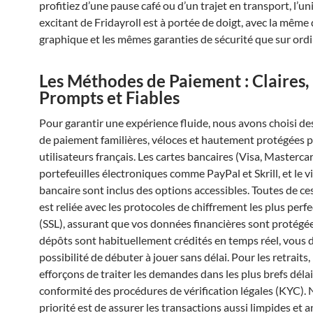
profitiez d’une pause café ou d’un trajet en transport, l’un
excitant de Fridayroll est à portée de doigt, avec la même 
graphique et les mêmes garanties de sécurité que sur ordi
Les Méthodes de Paiement : Claires,
Prompts et Fiables
Pour garantir une expérience fluide, nous avons choisi d
de paiement familières, véloces et hautement protégées 
utilisateurs français. Les cartes bancaires (Visa, Mastercar
portefeuilles électroniques comme PayPal et Skrill, et le 
bancaire sont inclus des options accessibles. Toutes de ce
est reliée avec les protocoles de chiffrement les plus perf
(SSL), assurant que vos données financières sont protégée
dépôts sont habituellement crédités en temps réel, vous 
possibilité de débuter à jouer sans délai. Pour les retraits
efforçons de traiter les demandes dans les plus brefs délai
conformité des procédures de vérification légales (KYC). 
priorité est de assurer les transactions aussi limpides et a