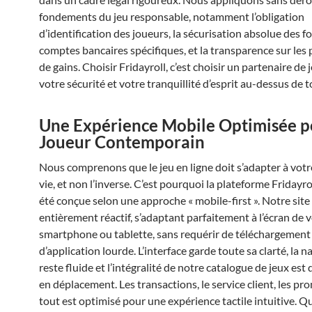
fondements du jeu responsable, notamment l’obligation
d’identification des joueurs, la sécurisation absolue des f
comptes bancaires spécifiques, et la transparence sur les 
de gains. Choisir Fridayroll, c’est choisir un partenaire de 
votre sécurité et votre tranquillité d’esprit au-dessus de t
Une Expérience Mobile Optimisée p
Joueur Contemporain
Nous comprenons que le jeu en ligne doit s’adapter à vot
vie, et non l’inverse. C’est pourquoi la plateforme Fridayro
été conçue selon une approche « mobile-first ». Notre site
entièrement réactif, s’adaptant parfaitement à l’écran de 
smartphone ou tablette, sans requérir de téléchargement
d’application lourde. L’interface garde toute sa clarté, la n
reste fluide et l’intégralité de notre catalogue de jeux est
en déplacement. Les transactions, le service client, les pr
tout est optimisé pour une expérience tactile intuitive. Q