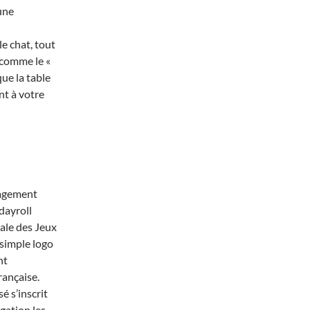
 une
e chat, tout
 comme le «
ue la table
nt à votre
ngagement
idayroll
nale des Jeux
 simple logo
nt
rançaise.
é s’inscrit
gation les