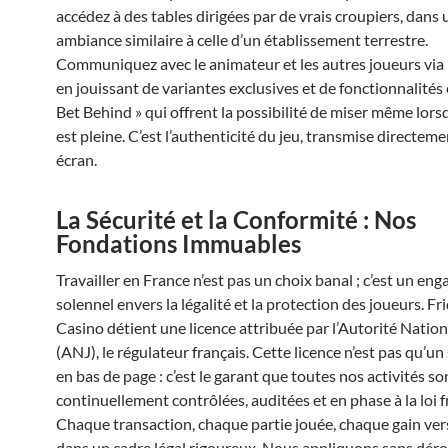
accédez à des tables dirigées par de vrais croupiers, dans
ambiance similaire à celle d’un établissement terrestre.
Communiquez avec le animateur et les autres joueurs via l
en jouissant de variantes exclusives et de fonctionnalités
Bet Behind » qui offrent la possibilité de miser même lorsq
est pleine. C’est l’authenticité du jeu, transmise directeme
écran.
La Sécurité et la Conformité : Nos
Fondations Immuables
Travailler en France n’est pas un choix banal ; c’est un e
solennel envers la légalité et la protection des joueurs. Fr
Casino détient une licence attribuée par l’Autorité Natio
(ANJ), le régulateur français. Cette licence n’est pas qu’un
en bas de page : c’est le garant que toutes nos activités so
continuellement contrôlées, auditées et en phase à la loi f
Chaque transaction, chaque partie jouée, chaque gain vers
dans un cadre légal rigoureux. Nous appliquons sans déro