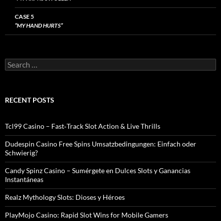
CASE 5
“MY HAND HURTS”
Search
for:
RECENT POSTS
Tcl99 Casino – Fast‑Track Slot Action & Live Thrills
Dudespin Casino Free Spins Umsatzbedingungen: Einfach oder
Schwierig?
Candy Spinz Casino – Sumérgete en Dulces Slots y Ganancias
Instantáneas
Realz Mythology Slots: Dioses y Héroes
PlayMojo Casino: Rapid Slot Wins for Mobile Gamers