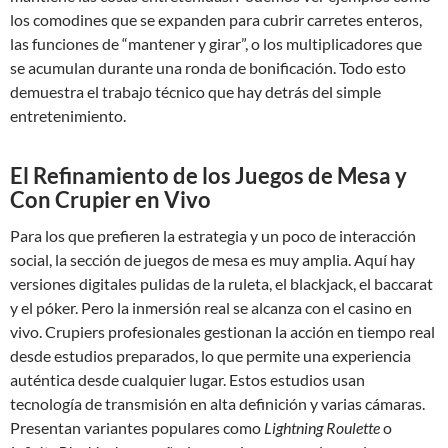
los comodines que se expanden para cubrir carretes enteros,
las funciones de “mantener y girar”, o los multiplicadores que
se acumulan durante una ronda de bonificación. Todo esto
demuestra el trabajo técnico que hay detrás del simple
entretenimiento.
El Refinamiento de los Juegos de Mesa y
Con Crupier en Vivo
Para los que prefieren la estrategia y un poco de interacción
social, la sección de juegos de mesa es muy amplia. Aquí hay
versiones digitales pulidas de la ruleta, el blackjack, el baccarat
y el póker. Pero la inmersión real se alcanza con el casino en
vivo. Crupiers profesionales gestionan la acción en tiempo real
desde estudios preparados, lo que permite una experiencia
auténtica desde cualquier lugar. Estos estudios usan
tecnología de transmisión en alta definición y varias cámaras.
Presentan variantes populares como
Lightning Roulette
o