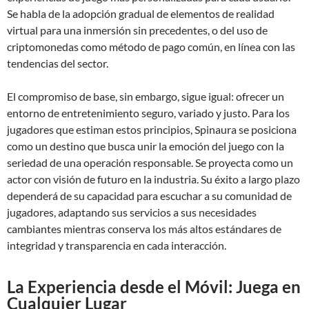
Se habla de la adopción gradual de elementos de realidad
virtual para una inmersión sin precedentes, o del uso de
criptomonedas como método de pago común, en línea con las
tendencias del sector.
El compromiso de base, sin embargo, sigue igual: ofrecer un
entorno de entretenimiento seguro, variado y justo. Para los
jugadores que estiman estos principios, Spinaura se posiciona
como un destino que busca unir la emoción del juego con la
seriedad de una operación responsable. Se proyecta como un
actor con visión de futuro en la industria. Su éxito a largo plazo
dependerá de su capacidad para escuchar a su comunidad de
jugadores, adaptando sus servicios a sus necesidades
cambiantes mientras conserva los más altos estándares de
integridad y transparencia en cada interacción.
La Experiencia desde el Móvil: Juega en
Cualquier Lugar