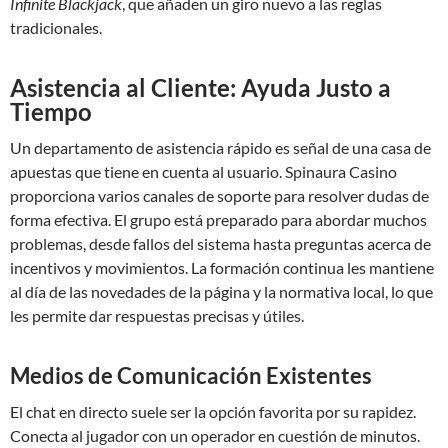
Infinite Blackjack
, que añaden un giro nuevo a las reglas
tradicionales.
Asistencia al Cliente: Ayuda Justo a
Tiempo
Un departamento de asistencia rápido es señal de una casa de
apuestas que tiene en cuenta al usuario. Spinaura Casino
proporciona varios canales de soporte para resolver dudas de
forma efectiva. El grupo está preparado para abordar muchos
problemas, desde fallos del sistema hasta preguntas acerca de
incentivos y movimientos. La formación continua les mantiene
al día de las novedades de la página y la normativa local, lo que
les permite dar respuestas precisas y útiles.
Medios de Comunicación Existentes
El chat en directo suele ser la opción favorita por su rapidez.
Conecta al jugador con un operador en cuestión de minutos.