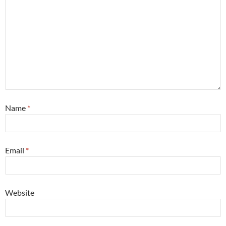
Name
*
Email
*
Website