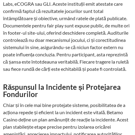
Labs, eCOGRA sau GLI. Aceste instituții emit atestate care
confirmă faptul că rezultatele jocurilor sunt total
întâmplătoare și obiective, urmând ratele de plată publicate.
Documentele pentru fair play sunt expuse public, de multe ori
în footer-ul site-ului, oferind deschidere completă. Auditurile
controlează nu doar mecanismul jocului, ci și corectitudinea
sistemului în sine, asigurându-se că niciun factor extern nu
poate influența concluzia. Pentru participant, asta reprezintă
că șansa este întotdeauna veritabilă. Fiecare tragere la ruletă
sau fiece rundă de cărți este echitabilă și poate fi controlată.
Răspunsul la Incidente și Protejarea
Fondurilor
Chiar și în cele mai bine protejate sisteme, posibilitatea de a
acționa repede și eficient la un incident este vitală. Betamo
Casino deține un plan amănunțit de reacție la incidente. Acest
plan stabilește etape precise pentru izolarea oricărei
amenințări, aprecierea impactului, notificarea autorităților