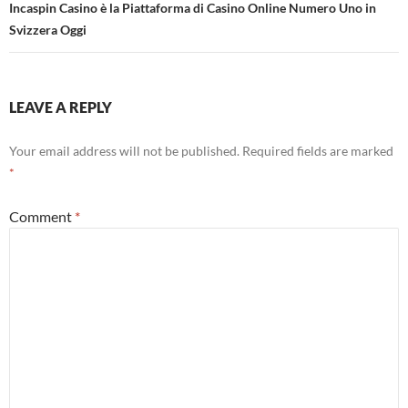
Incaspin Casino è la Piattaforma di Casino Online Numero Uno in
Svizzera Oggi
LEAVE A REPLY
Your email address will not be published.
Required fields are marked
*
Comment
*