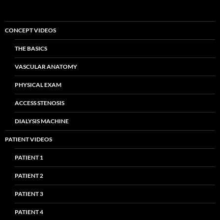
CONCEPT VIDEOS
THE BASICS
VASCULAR ANATOMY
PHYSICAL EXAM
ACCESS STENOSIS
DIALYSIS MACHINE
PATIENT VIDEOS
PATIENT 1
PATIENT 2
PATIENT 3
PATIENT 4