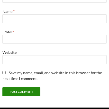
Name
*
Email
*
Website
Save my name, email, and website in this browser for the
next time I comment.