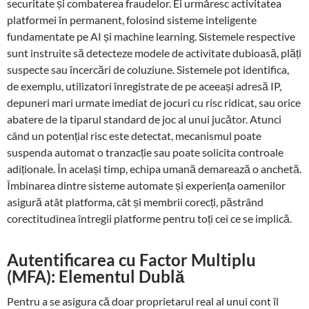
securitate și combaterea fraudelor. Ei urmăresc activitatea
platformei în permanent, folosind sisteme inteligente
fundamentate pe AI și machine learning. Sistemele respective
sunt instruite să detecteze modele de activitate dubioasă, plăți
suspecte sau încercări de coluziune. Sistemele pot identifica,
de exemplu, utilizatori înregistrate de pe aceeași adresă IP,
depuneri mari urmate imediat de jocuri cu risc ridicat, sau orice
abatere de la tiparul standard de joc al unui jucător. Atunci
când un potențial risc este detectat, mecanismul poate
suspenda automat o tranzacție sau poate solicita controale
adiționale. În același timp, echipa umană demarează o anchetă.
Îmbinarea dintre sisteme automate și experiența oamenilor
asigură atât platforma, cât și membrii corecți, păstrând
corectitudinea întregii platforme pentru toți cei ce se implică.
Autentificarea cu Factor Multiplu
(MFA): Elementul Dublă
Pentru a se asigura că doar proprietarul real al unui cont îl