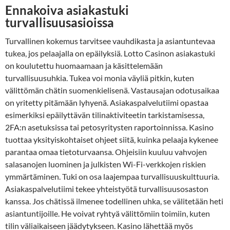
Ennakoiva asiakastuki
turvallisuusasioissa
Turvallinen kokemus tarvitsee vauhdikasta ja asiantuntevaa
tukea, jos pelaajalla on epäilyksiä. Lotto Casinon asiakastuki
on koulutettu huomaamaan ja käsittelemään
turvallisuusuhkia. Tukea voi monia väyliä pitkin, kuten
välittömän chätin suomenkielisenä. Vastausajan odotusaikaa
on yritetty pitämään lyhyenä. Asiakaspalvelutiimi opastaa
esimerkiksi epäilyttävän tilinaktiviteetin tarkistamisessa,
2FA:n asetuksissa tai petosyritysten raportoinnissa. Kasino
tuottaa yksityiskohtaiset ohjeet siitä, kuinka pelaaja kykenee
parantaa omaa tietoturvaansa. Ohjeisiin kuuluu vahvojen
salasanojen luominen ja julkisten Wi-Fi-verkkojen riskien
ymmärtäminen. Tuki on osa laajempaa turvallisuuskulttuuria.
Asiakaspalvelutiimi tekee yhteistyötä turvallisuusosaston
kanssa. Jos chätissä ilmenee todellinen uhka, se välitetään heti
asiantuntijoille. He voivat ryhtyä välittömiin toimiin, kuten
tilin väliaikaiseen jäädytykseen. Kasino lähettää myös