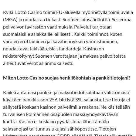
Kyllä. Lotto Casino toimii EU-alueella myönnetyllä toimiluvalla
(MGA) ja noudattaa tiukasti Suomen lainsäädäntöä. Se seuraa
pelivalvontaviraston vaatimuksia. Palvelut tarjotaan
suomalaisille asiakkaille laillisesti. Kaikki toiminnot, kuten
varojen erottaminen ja ikävähennyksen varmistaminen,
noudattavat lakisääteisiä standardeja. Kasino on
rekisteröitynyt Suomen verottajaan ja maksaa pelivoitoista
aiheutuvat verot asianmukaisesti.
Miten Lotto Casino suojaa henkilökohtaisia pankkitietojani?
Kaikki antamasi pankki- ja maksutiedot salataan välittömästi
käyttäen pankkitason 256-bittistä SSL-salausta. Itse tietoja ei
säilytetä koskaan kasinon palvelimilla raakana. Ne käsitellään
turvallisen kolmannen osapuolen maksuyhdyskäytävän
kautta. Kasino ei koskaan pyydä sinua lähettämään
salasanojasi tai tunnuslukujasi sähköpostitse. Tietojen
käsittelyssä noudatetaan GDPR-säädöksiä. Tietoja säilytetään