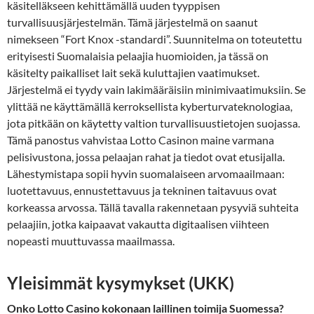
käsitelläkseen kehittämällä uuden tyyppisen
turvallisuusjärjestelmän. Tämä järjestelmä on saanut
nimekseen “Fort Knox -standardi”. Suunnitelma on toteutettu
erityisesti Suomalaisia pelaajia huomioiden, ja tässä on
käsitelty paikalliset lait sekä kuluttajien vaatimukset.
Järjestelmä ei tyydy vain lakimääräisiin minimivaatimuksiin. Se
ylittää ne käyttämällä kerroksellista kyberturvateknologiaa,
jota pitkään on käytetty valtion turvallisuustietojen suojassa.
Tämä panostus vahvistaa Lotto Casinon maine varmana
pelisivustona, jossa pelaajan rahat ja tiedot ovat etusijalla.
Lähestymistapa sopii hyvin suomalaiseen arvomaailmaan:
luotettavuus, ennustettavuus ja tekninen taitavuus ovat
korkeassa arvossa. Tällä tavalla rakennetaan pysyviä suhteita
pelaajiin, jotka kaipaavat vakautta digitaalisen viihteen
nopeasti muuttuvassa maailmassa.
Yleisimmät kysymykset (UKK)
Onko Lotto Casino kokonaan laillinen toimija Suomessa?