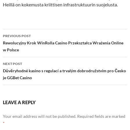
Heillä on kokemusta kriittisen infrastruktuurin suojelusta.
Post
PREVIOUS POST
navigation
Rewolucyjny Krok WinRolla Casino Przekształca Wrażenia Online
w Polsce
NEXT POST
Důvěryhodné kasino s regulací a trvalým dobrodružstvím pro Česko
je GGBet Casino
LEAVE A REPLY
Your email address will not be published.
Required fields are marked
*