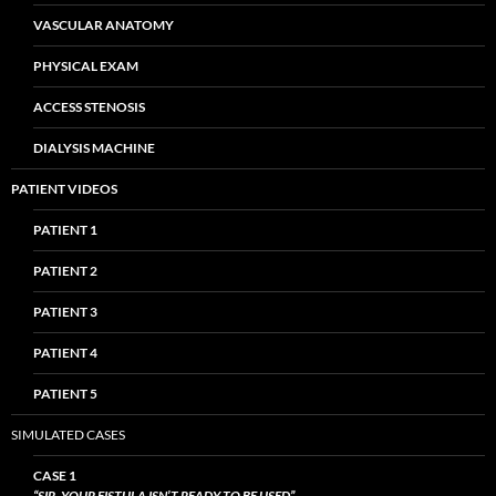
VASCULAR ANATOMY
PHYSICAL EXAM
ACCESS STENOSIS
DIALYSIS MACHINE
PATIENT VIDEOS
PATIENT 1
PATIENT 2
PATIENT 3
PATIENT 4
PATIENT 5
SIMULATED CASES
CASE 1
“SIR, YOUR FISTULA ISN’T READY TO BE USED”