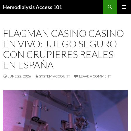
Skip
Search
Hemodialysis Access 101
to
PRIMAR
content
MENU
FLAGMAN CASINO CASINO
EN VIVO: JUEGO SEGURO
CON CRUPIERES REALES
EN ESPAÑA
JUNE 22, 2026
SYSTEM ACCOUNT
LEAVE A COMMENT