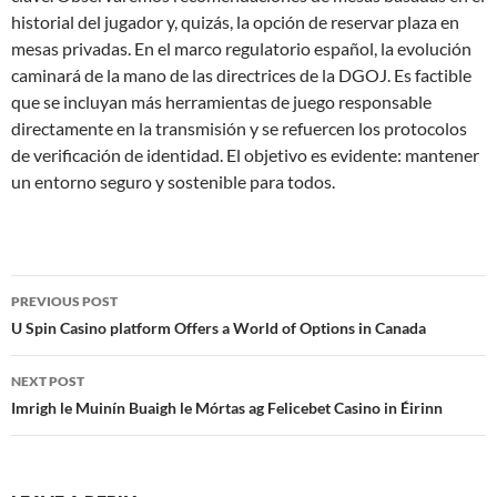
historial del jugador y, quizás, la opción de reservar plaza en
mesas privadas. En el marco regulatorio español, la evolución
caminará de la mano de las directrices de la DGOJ. Es factible
que se incluyan más herramientas de juego responsable
directamente en la transmisión y se refuercen los protocolos
de verificación de identidad. El objetivo es evidente: mantener
un entorno seguro y sostenible para todos.
Post
PREVIOUS POST
navigation
U Spin Casino platform Offers a World of Options in Canada
NEXT POST
Imrigh le Muinín Buaigh le Mórtas ag Felicebet Casino in Éirinn