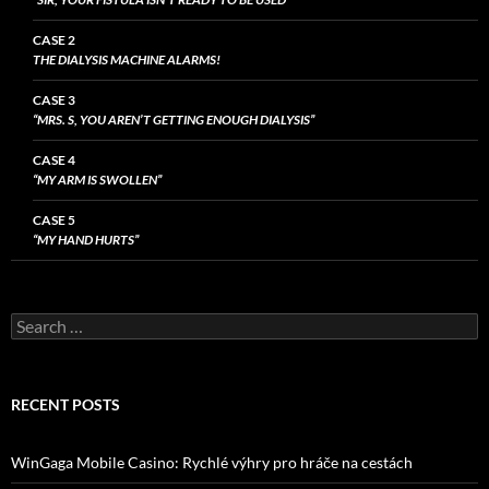
CASE 2
THE DIALYSIS MACHINE ALARMS!
CASE 3
“MRS. S, YOU AREN’T GETTING ENOUGH DIALYSIS”
CASE 4
“MY ARM IS SWOLLEN”
CASE 5
“MY HAND HURTS”
Search
for:
RECENT POSTS
WinGaga Mobile Casino: Rychlé výhry pro hráče na cestách