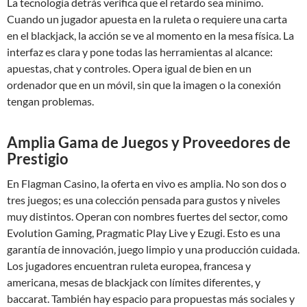
La tecnología detrás verifica que el retardo sea mínimo.
Cuando un jugador apuesta en la ruleta o requiere una carta
en el blackjack, la acción se ve al momento en la mesa física. La
interfaz es clara y pone todas las herramientas al alcance:
apuestas, chat y controles. Opera igual de bien en un
ordenador que en un móvil, sin que la imagen o la conexión
tengan problemas.
Amplia Gama de Juegos y Proveedores de
Prestigio
En Flagman Casino, la oferta en vivo es amplia. No son dos o
tres juegos; es una colección pensada para gustos y niveles
muy distintos. Operan con nombres fuertes del sector, como
Evolution Gaming, Pragmatic Play Live y Ezugi. Esto es una
garantía de innovación, juego limpio y una producción cuidada.
Los jugadores encuentran ruleta europea, francesa y
americana, mesas de blackjack con límites diferentes, y
baccarat. También hay espacio para propuestas más sociales y