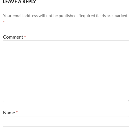
LEAVE A REPLY
Your email address will not be published.
Required fields are marked
*
Comment
*
Name
*