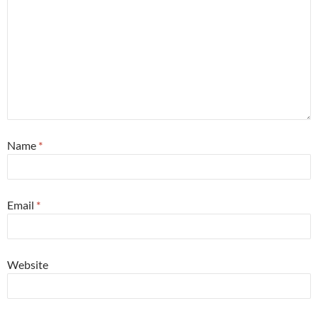
Name
*
Email
*
Website