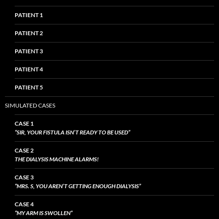
PATIENT 1
PATIENT 2
PATIENT 3
PATIENT 4
PATIENT 5
SIMULATED CASES
CASE 1
“SIR, YOUR FISTULA ISN’T READY TO BE USED”
CASE 2
THE DIALYSIS MACHINE ALARMS!
CASE 3
“MRS. S, YOU AREN’T GETTING ENOUGH DIALYSIS”
CASE 4
“MY ARM IS SWOLLEN”