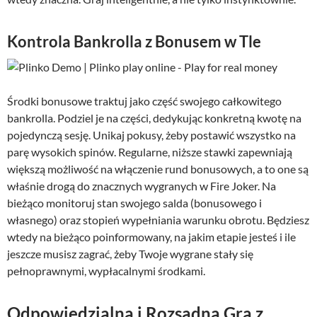
Kontrola Bankrolla z Bonusem w Tle
Środki bonusowe traktuj jako część swojego całkowitego
bankrolla. Podziel je na części, dedykując konkretną kwotę na
pojedynczą sesję. Unikaj pokusy, żeby postawić wszystko na
parę wysokich spinów. Regularne, niższe stawki zapewniają
większą możliwość na włączenie rund bonusowych, a to one są
właśnie drogą do znacznych wygranych w Fire Joker. Na
bieżąco monitoruj stan swojego salda (bonusowego i
własnego) oraz stopień wypełniania warunku obrotu. Będziesz
wtedy na bieżąco poinformowany, na jakim etapie jesteś i ile
jeszcze musisz zagrać, żeby Twoje wygrane stały się
pełnoprawnymi, wypłacalnymi środkami.
Odpowiedzialna i Rozsądna Gra z