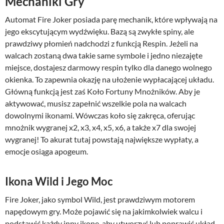
Mechaniki Gry
Automat Fire Joker posiada parę mechanik, które wpływają na
jego ekscytującym wydźwięku. Bazą są zwykłe spiny, ale
prawdziwy płomień nadchodzi z funkcją Respin. Jeżeli na
walcach zostaną dwa takie same symbole i jedno niezajęte
miejsce, dostajesz darmowy respin tylko dla danego wolnego
okienka. To zapewnia okazję na ułożenie wypłacającej układu.
Główną funkcją jest zaś Koło Fortuny Mnożników. Aby je
aktywować, musisz zapełnić wszelkie pola na walcach
dowolnymi ikonami. Wówczas koło się zakręca, oferując
mnożnik wygranej x2, x3, x4, x5, x6, a także x7 dla swojej
wygranej! To akurat tutaj powstają największe wypłaty, a
emocje osiąga apogeum.
Ikona Wild i Jego Moc
Fire Joker, jako symbol Wild, jest prawdziwym motorem
napędowym gry. Może pojawić się na jakimkolwiek walcu i
podstawić każdy inny ikonę, aby utworzyć lub poprawić układ