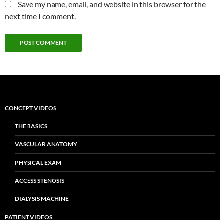
Save my name, email, and website in this browser for the
next time I comment.
CONCEPT VIDEOS
THE BASICS
VASCULAR ANATOMY
PHYSICAL EXAM
ACCESS STENOSIS
DIALYSIS MACHINE
PATIENT VIDEOS