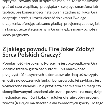
zoptymalizowany pod urządzenia mobilne. Masz możliwość
grać od razu w aplikacji przeglądarki swojego smartfona lub
tabletu, bez konieczności instalowania żadnej aplikacji. Gra
adaptuje interfejs i rozdzielczość do ekranu Twojego
urządzenia, oferując tak samo gładką i przyjemną zabawę jak
na komputerze stacjonarnym. Grajmy gdzie mamy ochotę i
kiedy pragniemy.
Z jakiego powodu Fire Joker Zdobył
Serca Polskich Graczy?
Popularność Fire Joker w Polsce nie jest przypadkowa. Gra
idealnie trafia w gusta osób, które lubią klarowność i
przejrzystość klasycznych automatów, ale chcą też szczypty
emocji z nowoczesnych funkcji bonusowych. Jej szybkość jest
wymierzone idealnie – nie przytłacza nadmiarem animacji czy
skomplikowanymi zasadami, ale też nie pozwala na nudę dzięki
mechanice respinów i koła. Fire Joker oferuje dobry procent
zwrotu (RTP), co ma znaczenie dla świadomych graczy. Do tego