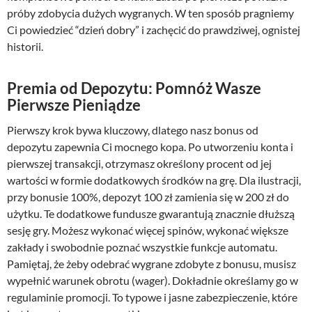
próby zdobycia dużych wygranych. W ten sposób pragniemy
Ci powiedzieć “dzień dobry” i zachęcić do prawdziwej, ognistej
historii.
Premia od Depozytu: Pomnóż Wasze
Pierwsze Pieniądze
Pierwszy krok bywa kluczowy, dlatego nasz bonus od
depozytu zapewnia Ci mocnego kopa. Po utworzeniu konta i
pierwszej transakcji, otrzymasz określony procent od jej
wartości w formie dodatkowych środków na grę. Dla ilustracji,
przy bonusie 100%, depozyt 100 zł zamienia się w 200 zł do
użytku. Te dodatkowe fundusze gwarantują znacznie dłuższą
sesję gry. Możesz wykonać więcej spinów, wykonać większe
zakłady i swobodnie poznać wszystkie funkcje automatu.
Pamiętaj, że żeby odebrać wygrane zdobyte z bonusu, musisz
wypełnić warunek obrotu (wager). Dokładnie określamy go w
regulaminie promocji. To typowe i jasne zabezpieczenie, które