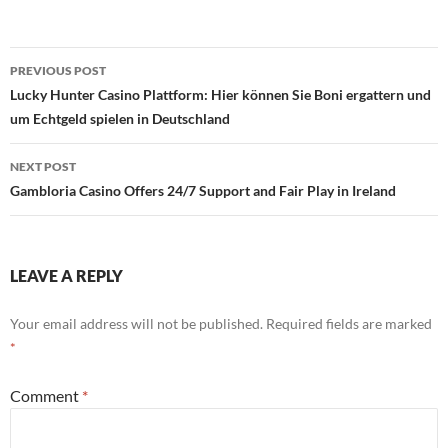
Post
PREVIOUS POST
navigation
Lucky Hunter Casino Plattform: Hier können Sie Boni ergattern und
um Echtgeld spielen in Deutschland
NEXT POST
Gambloria Casino Offers 24/7 Support and Fair Play in Ireland
LEAVE A REPLY
Your email address will not be published.
Required fields are marked
*
Comment
*