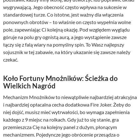
wygrywającą. Jego obecność często wpływa na sukcesie w
standardowej turze. Co istotne, jest ważny dla włączenia
ponownych obrotów – to właśnie on często wypełnia wolne
pole, zapewniając Ci kolejną okazję. Pod względem wyglądu
góruje na polu gry ognistą aurą, a jego wystąpienie zawsze
łączy się z falą wiary na pomyślny spin. To Wasz najlepszy
sojusznik w tej zabawie, na który ukazanie się zawsze należy
czekać.
Koło Fortuny Mnożników: Ścieżka do
Wielkich Nagród
Mechanizm Mnożników to niewątpliwie najbardziej atrakcyjna
i najbardziej opłacalna cecha dodatkowa Fire Joker. Żeby do
niej dojść, musisz mieć wytrwałości, bo wymaga zapełnienia
każdego z 9 miejsc na rolkach. Gdy już to się stanie, gra
przemieszcza Cię na kolejny panel z dużym, płonącym
mechanizmem. Pojedyncze jego obrócenie przesądza o