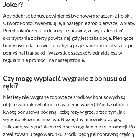
Joker?
Aby odebrać bonus, powinieneś być nowym graczem z Polski.
Utwórz konto, zweryfikuj je, a następnie zrób pierwszej wpłaty.
Przed zakończeniem depozytu sprawdź, że wybrałeś chęć
skorzystania z oferty powitalnej, gdy jest taka opcja. Pieniądze
bonusowe i darmowe spiny będą przyznane automatycznie po
pomyślnej transakcji. Wszystkie szczegóły odnajdziesz w
regulaminie promocji na naszej stronie.
Czy mogę wypłacić wygrane z bonusu od
ręki?
Niestety nie, wygrane zdobyte ze środków bonusowych są
objęte warunkowi obrotu (zwanemu wager). Musisz obrócić
kwotę bonusową podaną liczbę razy w grze, przed tym, jak
wypłata okaże się możliwa. Niezbędny mnożnik oraz gry,
zaliczane, są wyraźnie określone w regulaminie tej promocji. Po
zrealizowaniu tego warunku, środki będą pełnoprawną częścią