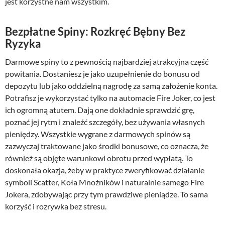
jest korzystne nam wszystkim.
Bezpłatne Spiny: Rozkręć Bębny Bez
Ryzyka
Darmowe spiny to z pewnością najbardziej atrakcyjna część
powitania. Dostaniesz je jako uzupełnienie do bonusu od
depozytu lub jako oddzielną nagrodę za samą założenie konta.
Potrafisz je wykorzystać tylko na automacie Fire Joker, co jest
ich ogromną atutem. Dają one dokładnie sprawdzić grę,
poznać jej rytm i znaleźć szczegóły, bez używania własnych
pieniędzy. Wszystkie wygrane z darmowych spinów są
zazwyczaj traktowane jako środki bonusowe, co oznacza, że
również są objęte warunkowi obrotu przed wypłatą. To
doskonała okazja, żeby w praktyce zweryfikować działanie
symboli Scatter, Koła Mnożników i naturalnie samego Fire
Jokera, zdobywając przy tym prawdziwe pieniądze. To sama
korzyść i rozrywka bez stresu.