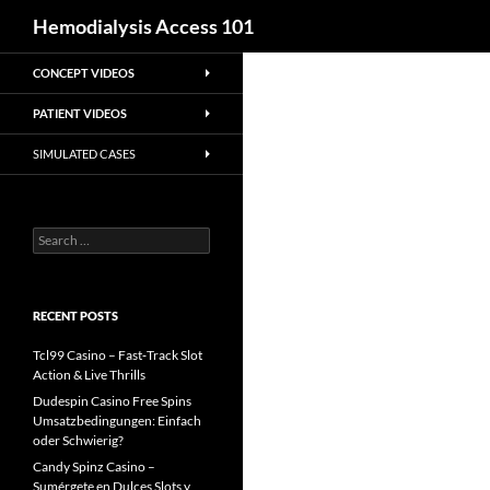
Search
Hemodialysis Access 101
Skip
CONCEPT VIDEOS
to
content
PATIENT VIDEOS
SIMULATED CASES
Search
for:
RECENT POSTS
Tcl99 Casino – Fast‑Track Slot
Action & Live Thrills
Dudespin Casino Free Spins
Umsatzbedingungen: Einfach
oder Schwierig?
Candy Spinz Casino –
Sumérgete en Dulces Slots y