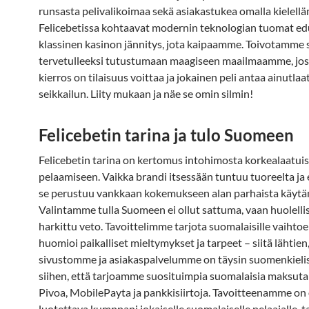
runsasta pelivalikoimaa sekä asiakastukea omalla kielell
Felicebetissa kohtaavat modernin teknologian tuomat edu
klassinen kasinon jännitys, jota kaipaamme. Toivotamme 
tervetulleeksi tutustumaan maagiseen maailmaamme, jos
kierros on tilaisuus voittaa ja jokainen peli antaa ainutlaa
seikkailun. Liity mukaan ja näe se omin silmin!
Felicebetin tarina ja tulo Suomeen
Felicebetin tarina on kertomus intohimosta korkealaatui
pelaamiseen. Vaikka brandi itsessään tuntuu tuoreelta ja 
se perustuu vankkaan kokemukseen alan parhaista käytä
Valintamme tulla Suomeen ei ollut sattuma, vaan huolellis
harkittu veto. Tavoittelimme tarjota suomalaisille vaihto
huomioi paikalliset mieltymykset ja tarpeet – siitä lähtien,
sivustomme ja asiakaspalvelumme on täysin suomenkielis
siihen, että tarjoamme suosituimpia suomalaisia maksuta
Pivoa, MobilePayta ja pankkisiirtoja. Tavoitteenamme on 
luotettava kumppani jokaiselle suomalaiselle pelaajalle, t