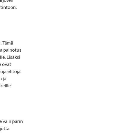
utintoon.
. Tämä
va painotus
le. Lisäksi
e ovat
tuja ehtoja.
 ja
reille.
e vain parin
jotta