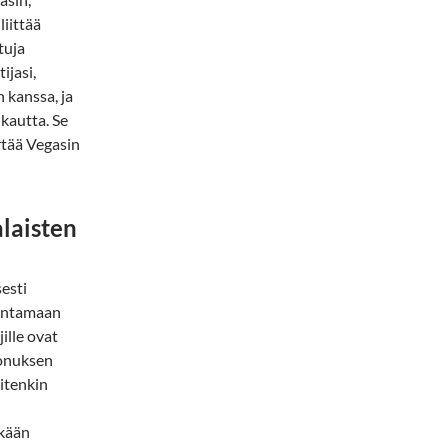
liittää
tuja
ijasi,
n kanssa, ja
 kautta. Se
rtää Vegasin
laisten
esti
 antamaan
ille ovat
bonuksen
itenkin
skään