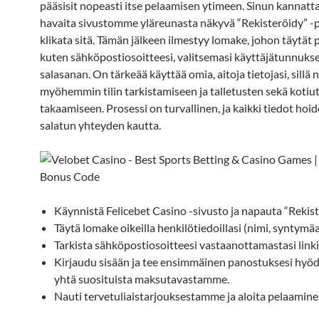
pääsisit nopeasti itse pelaamisen ytimeen. Sinun kannatt
havaita sivustomme yläreunasta näkyvä “Rekisteröidy” -p
klikata sitä. Tämän jälkeen ilmestyy lomake, johon täytät 
kuten sähköpostiosoitteesi, valitsemasi käyttäjätunnuks
salasanan. On tärkeää käyttää omia, aitoja tietojasi, sillä 
myöhemmin tilin tarkistamiseen ja talletusten sekä kotiu
takaamiseen. Prosessi on turvallinen, ja kaikki tiedot hoi
salatun yhteyden kautta.
Käynnistä Felicebet Casino -sivusto ja napauta “Rekist
Täytä lomake oikeilla henkilötiedoillasi (nimi, syntymäa
Tarkista sähköpostiosoitteesi vastaanottamastasi linki
Kirjaudu sisään ja tee ensimmäinen panostuksesi hyö
yhtä suosituista maksutavastamme.
Nauti tervetuliaistarjouksestamme ja aloita pelaamine