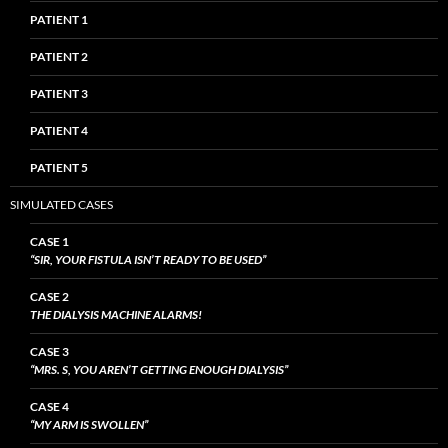
PATIENT 1
PATIENT 2
PATIENT 3
PATIENT 4
PATIENT 5
SIMULATED CASES
CASE 1
“SIR, YOUR FISTULA ISN’T READY TO BE USED”
CASE 2
THE DIALYSIS MACHINE ALARMS!
CASE 3
“MRS. S, YOU AREN’T GETTING ENOUGH DIALYSIS”
CASE 4
“MY ARM IS SWOLLEN”