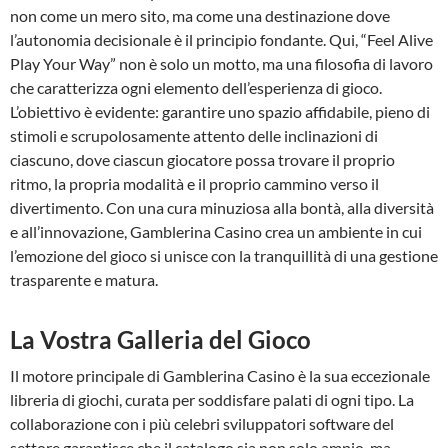
non come un mero sito, ma come una destinazione dove
l’autonomia decisionale è il principio fondante. Qui, “Feel Alive
Play Your Way” non è solo un motto, ma una filosofia di lavoro
che caratterizza ogni elemento dell’esperienza di gioco.
L’obiettivo è evidente: garantire uno spazio affidabile, pieno di
stimoli e scrupolosamente attento delle inclinazioni di
ciascuno, dove ciascun giocatore possa trovare il proprio
ritmo, la propria modalità e il proprio cammino verso il
divertimento. Con una cura minuziosa alla bontà, alla diversità
e all’innovazione, Gamblerina Casino crea un ambiente in cui
l’emozione del gioco si unisce con la tranquillità di una gestione
trasparente e matura.
La Vostra Galleria del Gioco
Il motore principale di Gamblerina Casino è la sua eccezionale
libreria di giochi, curata per soddisfare palati di ogni tipo. La
collaborazione con i più celebri sviluppatori software del
settore garantisce che il catalogo sia non solo ampio, ma