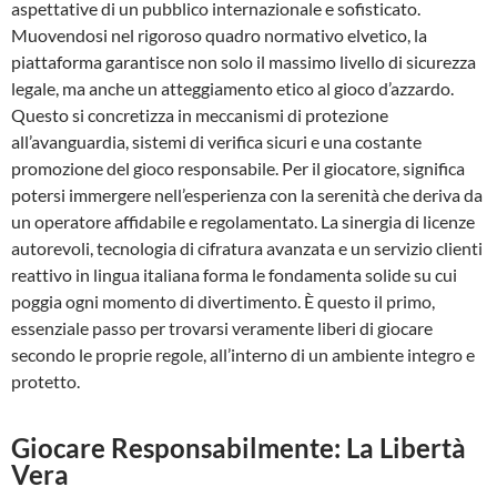
aspettative di un pubblico internazionale e sofisticato.
Muovendosi nel rigoroso quadro normativo elvetico, la
piattaforma garantisce non solo il massimo livello di sicurezza
legale, ma anche un atteggiamento etico al gioco d’azzardo.
Questo si concretizza in meccanismi di protezione
all’avanguardia, sistemi di verifica sicuri e una costante
promozione del gioco responsabile. Per il giocatore, significa
potersi immergere nell’esperienza con la serenità che deriva da
un operatore affidabile e regolamentato. La sinergia di licenze
autorevoli, tecnologia di cifratura avanzata e un servizio clienti
reattivo in lingua italiana forma le fondamenta solide su cui
poggia ogni momento di divertimento. È questo il primo,
essenziale passo per trovarsi veramente liberi di giocare
secondo le proprie regole, all’interno di un ambiente integro e
protetto.
Giocare Responsabilmente: La Libertà
Vera