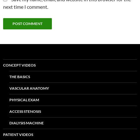
next time I comment.
CONCEPT VIDEOS
THE BASICS
VASCULAR ANATOMY
PHYSICAL EXAM
ACCESS STENOSIS
DIALYSIS MACHINE
PATIENT VIDEOS