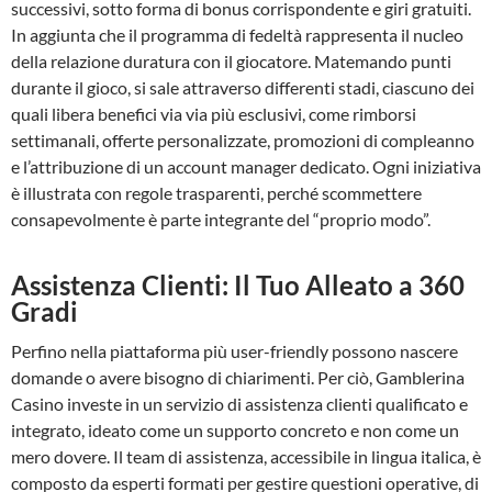
successivi, sotto forma di bonus corrispondente e giri gratuiti.
In aggiunta che il programma di fedeltà rappresenta il nucleo
della relazione duratura con il giocatore. Matemando punti
durante il gioco, si sale attraverso differenti stadi, ciascuno dei
quali libera benefici via via più esclusivi, come rimborsi
settimanali, offerte personalizzate, promozioni di compleanno
e l’attribuzione di un account manager dedicato. Ogni iniziativa
è illustrata con regole trasparenti, perché scommettere
consapevolmente è parte integrante del “proprio modo”.
Assistenza Clienti: Il Tuo Alleato a 360
Gradi
Perfino nella piattaforma più user-friendly possono nascere
domande o avere bisogno di chiarimenti. Per ciò, Gamblerina
Casino investe in un servizio di assistenza clienti qualificato e
integrato, ideato come un supporto concreto e non come un
mero dovere. Il team di assistenza, accessibile in lingua italica, è
composto da esperti formati per gestire questioni operative, di