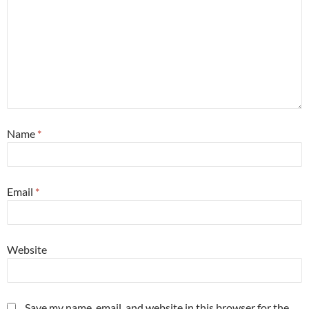
Name
*
Email
*
Website
Save my name, email, and website in this browser for the