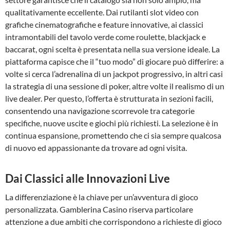
qualitativamente eccellente. Dai rutilanti slot video con
grafiche cinematografiche e feature innovative, ai classici
intramontabili del tavolo verde come roulette, blackjack e
baccarat, ogni scelta è presentata nella sua versione ideale. La
piattaforma capisce che il “tuo modo” di giocare può differire: a
volte si cerca l’adrenalina di un jackpot progressivo, in altri casi
la strategia di una sessione di poker, altre volte il realismo di un
live dealer. Per questo, l’offerta è strutturata in sezioni facili,
consentendo una navigazione scorrevole tra categorie
specifiche, nuove uscite e giochi più richiesti. La selezione è in
continua espansione, promettendo che ci sia sempre qualcosa
di nuovo ed appassionante da trovare ad ogni visita.
Dai Classici alle Innovazioni Live
La differenziazione è la chiave per un’avventura di gioco
personalizzata. Gamblerina Casino riserva particolare
attenzione a due ambiti che corrispondono a richieste di gioco