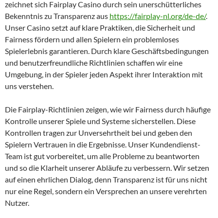
zeichnet sich Fairplay Casino durch sein unerschütterliches
Bekenntnis zu Transparenz aus
https://fairplay-nl.org/de-de/
.
Unser Casino setzt auf klare Praktiken, die Sicherheit und
Fairness fördern und allen Spielern ein problemloses
Spielerlebnis garantieren. Durch klare Geschäftsbedingungen
und benutzerfreundliche Richtlinien schaffen wir eine
Umgebung, in der Spieler jeden Aspekt ihrer Interaktion mit
uns verstehen.
Die Fairplay-Richtlinien zeigen, wie wir Fairness durch häufige
Kontrolle unserer Spiele und Systeme sicherstellen. Diese
Kontrollen tragen zur Unversehrtheit bei und geben den
Spielern Vertrauen in die Ergebnisse. Unser Kundendienst-
Team ist gut vorbereitet, um alle Probleme zu beantworten
und so die Klarheit unserer Abläufe zu verbessern. Wir setzen
auf einen ehrlichen Dialog, denn Transparenz ist für uns nicht
nur eine Regel, sondern ein Versprechen an unsere verehrten
Nutzer.