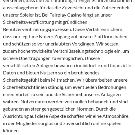
verstehen, dass die Durchführung strenger Schutzmaßnahmen
ausschlaggebend für das die Zuversicht und die Zufriedenheit
unserer Spieler ist. Bei Fairplay Casino fängt an unser
Sicherheitsverpflichtung mit gründlichen
Benutzerverifizierungsprozessen. Diese Verfahren sichern,
dass nur legitime Nutzer Zugang auf unsere Plattform haben
und schützen so vor unerlaubten Vorgängen. Wir setzen
zudem hochentwickelte Verschlüsselungstechnologie ein, um
sichere Übertragungen zu ermöglichen. Unsere
verschlüsselten Anlagen bewahren individuelle und finanzielle
Daten und bieten Nutzern so ein beruhigendes
Sicherheitsgefühl beim Mitmachen. Wir überarbeiten unsere
Sicherheitsrichtlinien ständig, um eventuellen Bedrohungen
einen Vorteil zu sein und die Sicherheit unseres Anlage zu
wahren. Nutzerdaten werden vertraulich behandelt und sind
gebunden an strengen gesetzlichen Normen. Durch die
Ausrichtung auf diese Aspekte schaffen wir eine Atmosphäre,
in der Mitglieder sorglos und zuversichtlich online spielen
können.