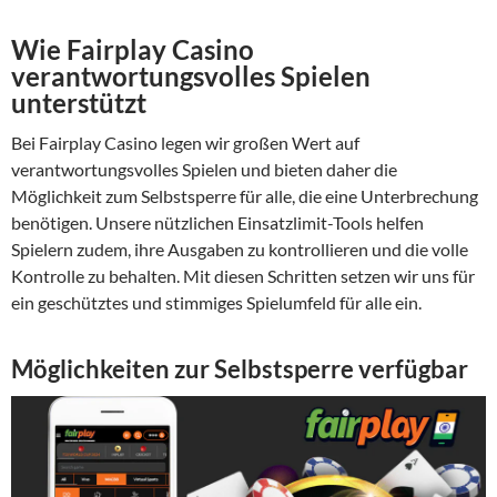
Wie Fairplay Casino
verantwortungsvolles Spielen
unterstützt
Bei Fairplay Casino legen wir großen Wert auf
verantwortungsvolles Spielen und bieten daher die
Möglichkeit zum Selbstsperre für alle, die eine Unterbrechung
benötigen. Unsere nützlichen Einsatzlimit-Tools helfen
Spielern zudem, ihre Ausgaben zu kontrollieren und die volle
Kontrolle zu behalten. Mit diesen Schritten setzen wir uns für
ein geschütztes und stimmiges Spielumfeld für alle ein.
Möglichkeiten zur Selbstsperre verfügbar