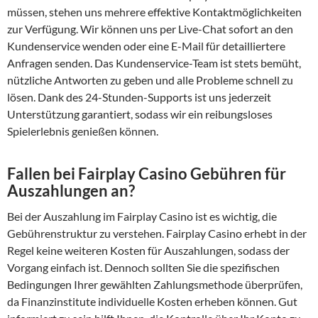
müssen, stehen uns mehrere effektive Kontaktmöglichkeiten
zur Verfügung. Wir können uns per Live-Chat sofort an den
Kundenservice wenden oder eine E-Mail für detailliertere
Anfragen senden. Das Kundenservice-Team ist stets bemüht,
nützliche Antworten zu geben und alle Probleme schnell zu
lösen. Dank des 24-Stunden-Supports ist uns jederzeit
Unterstützung garantiert, sodass wir ein reibungsloses
Spielerlebnis genießen können.
Fallen bei Fairplay Casino Gebühren für
Auszahlungen an?
Bei der Auszahlung im Fairplay Casino ist es wichtig, die
Gebührenstruktur zu verstehen. Fairplay Casino erhebt in der
Regel keine weiteren Kosten für Auszahlungen, sodass der
Vorgang einfach ist. Dennoch sollten Sie die spezifischen
Bedingungen Ihrer gewählten Zahlungsmethode überprüfen,
da Finanzinstitute individuelle Kosten erheben können. Gut