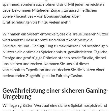
spannend, sondern auch lohnend sind. Mit jedem erreichten
Level bekommen Mitglieder Zugang zu ausschließlichen
Spieler-Incentives – von Bonusguthaben über
Gratisdrehungen bis hin zu vielem mehr.
Wir haben ein System entwickelt, das die Treue unserer Nutzer
wertschätzt. Diese Anreize sind darauf konzipiert, die
Spielfreude und -Genugtuung zu maximieren und beständigen
Nutzern ein optimales Spielerlebnis zu gewährleisten. Tägliche
Erträge und großzügige Prämien stehen bereit für alle, die bei
uns bleiben und zocken. Kommen Sie uns auf dieser
vorteilhaften Expedition und entdecken Sie die Nutzen einer
bedeutenden Zugehörigkeit im Fairplay Casino.
Gewährleistung einer sicheren Gaming-
Umgebung
Wir legen größten Wert auf eine sichere Spielatmosphäre und