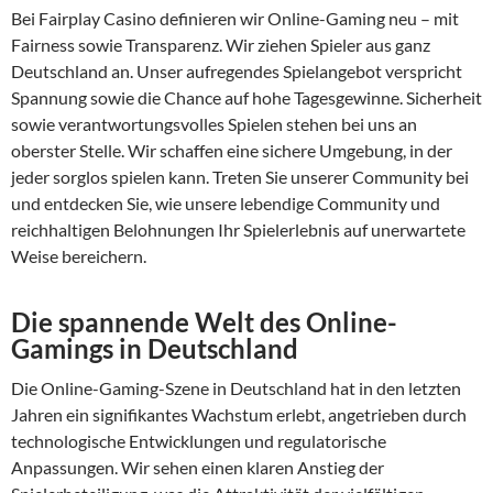
Bei Fairplay Casino definieren wir Online-Gaming neu – mit
Fairness sowie Transparenz. Wir ziehen Spieler aus ganz
Deutschland an. Unser aufregendes Spielangebot verspricht
Spannung sowie die Chance auf hohe Tagesgewinne. Sicherheit
sowie verantwortungsvolles Spielen stehen bei uns an
oberster Stelle. Wir schaffen eine sichere Umgebung, in der
jeder sorglos spielen kann. Treten Sie unserer Community bei
und entdecken Sie, wie unsere lebendige Community und
reichhaltigen Belohnungen Ihr Spielerlebnis auf unerwartete
Weise bereichern.
Die spannende Welt des Online-
Gamings in Deutschland
Die Online-Gaming-Szene in Deutschland hat in den letzten
Jahren ein signifikantes Wachstum erlebt, angetrieben durch
technologische Entwicklungen und regulatorische
Anpassungen. Wir sehen einen klaren Anstieg der