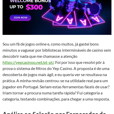
Sou um fã de jogos online e, como muitos, já gastei bons
minutos a vaguear por bibliotecas intermináveis de casino sem
descobrir nada que me chamasse a atenção
https://yepcasinoo.net/pt-pt/
. Foi por isso que resolvi pôr à
prova o sistema de filtros do Yep Casino. A proposta é de uma
descoberta de jogos mais ágil, e eu queria ver se resultava na
prática. A minha revisão centrou-se na utilidade real para um
jogador em Portugal. Seriam estas ferramentas fáceis de usar?
Iriam tornar a procura numa tarefa rápida? Fui categoria a
categoria, testando combinações, para chegar a uma resposta.