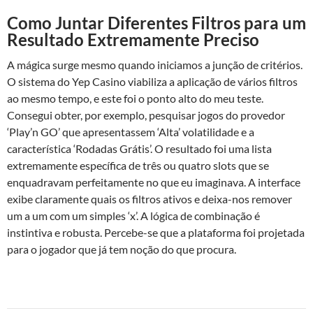
Como Juntar Diferentes Filtros para um
Resultado Extremamente Preciso
A mágica surge mesmo quando iniciamos a junção de critérios.
O sistema do Yep Casino viabiliza a aplicação de vários filtros
ao mesmo tempo, e este foi o ponto alto do meu teste.
Consegui obter, por exemplo, pesquisar jogos do provedor
‘Play’n GO’ que apresentassem ‘Alta’ volatilidade e a
característica ‘Rodadas Grátis’. O resultado foi uma lista
extremamente específica de três ou quatro slots que se
enquadravam perfeitamente no que eu imaginava. A interface
exibe claramente quais os filtros ativos e deixa-nos remover
um a um com um simples ‘x’. A lógica de combinação é
instintiva e robusta. Percebe-se que a plataforma foi projetada
para o jogador que já tem noção do que procura.