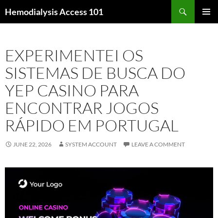
Skip
Search
Hemodialysis Access 101
to
PRIMAR
content
MENU
EXPERIMENTEI OS
SISTEMAS DE BUSCA DO
YEP CASINO PARA
ENCONTRAR JOGOS
RÁPIDO EM PORTUGAL
JUNE 22, 2026
SYSTEM ACCOUNT
LEAVE A COMMENT