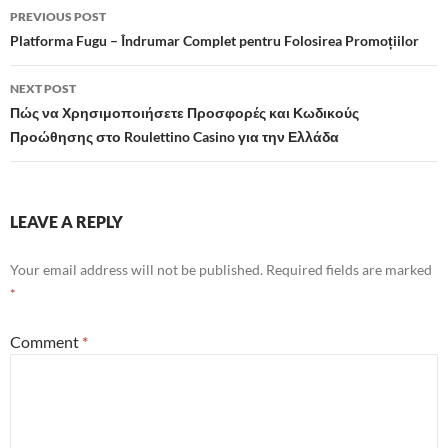
Post
PREVIOUS POST
navigation
Platforma Fugu – Îndrumar Complet pentru Folosirea Promoțiilor
NEXT POST
Πώς να Χρησιμοποιήσετε Προσφορές και Κωδικούς
Προώθησης στο Roulettino Casino για την Ελλάδα
LEAVE A REPLY
Your email address will not be published.
Required fields are marked
*
Comment
*