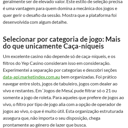
geralmente ser de elevado valor. Este estilo de seleção precisa
é uma vantagem para quem domina a mecânica dos jogos e
quer gerir o desafio da sessão. Mostra que a plataforma foi
desenvolvida com algum detalhe.
Selecionar por categoria de jogo: Mais
do que unicamente Caça-níqueis
Um excelente casino não depende só de caça-níqueis, e os
filtros do Yep Casino consideram isso em consideração.
Experimentei a separação por categorias e descobri seções
data-api.marketindex.com.au
bem organizadas. Foi prático
navegar entre slots, jogos de tabuleiro, jogos com dealer ao
vivo e restantes. Em ‘Jogos de Mesa’, pude filtrar só o 21 ou
somente a jogo de roleta. Para aqueles que prefere de jogos ao
vivo, o filtro por tipo de jogo alia com a opção de operador de
jogos ao vivo, o que é muito útil. Esta organização estruturada
assegura que, não importa o seu disposição, chega
prontamente ao género de lazer que busca.