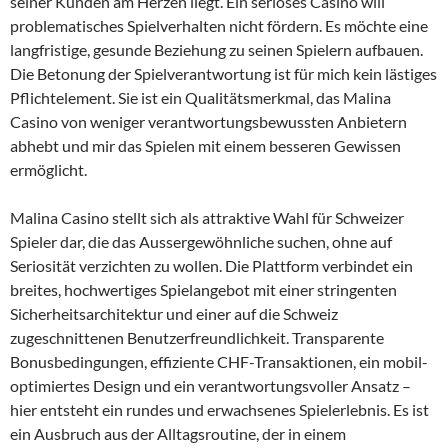
seiner Kunden am Herzen liegt. Ein seriöses Casino will
problematisches Spielverhalten nicht fördern. Es möchte eine
langfristige, gesunde Beziehung zu seinen Spielern aufbauen.
Die Betonung der Spielverantwortung ist für mich kein lästiges
Pflichtelement. Sie ist ein Qualitätsmerkmal, das Malina
Casino von weniger verantwortungsbewussten Anbietern
abhebt und mir das Spielen mit einem besseren Gewissen
ermöglicht.
Malina Casino stellt sich als attraktive Wahl für Schweizer
Spieler dar, die das Aussergewöhnliche suchen, ohne auf
Seriosität verzichten zu wollen. Die Plattform verbindet ein
breites, hochwertiges Spielangebot mit einer stringenten
Sicherheitsarchitektur und einer auf die Schweiz
zugeschnittenen Benutzerfreundlichkeit. Transparente
Bonusbedingungen, effiziente CHF-Transaktionen, ein mobil-
optimiertes Design und ein verantwortungsvoller Ansatz –
hier entsteht ein rundes und erwachsenes Spielerlebnis. Es ist
ein Ausbruch aus der Alltagsroutine, der in einem