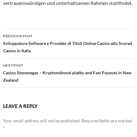
vertrauenswürdigen und unterhaltsamen Rahmen stattfindet.
Post
PREVIOUS POST
navigation
Sviluppatore Software e Provider di Titoli Online Casino allo Scored
Casino in Italia
NEXT POST
Casino Stonevegas – Kryptoměnové platby and Fast Payouts in New
Zealand
LEAVE A REPLY
Your email address will not be published.
Required fields are marked
*