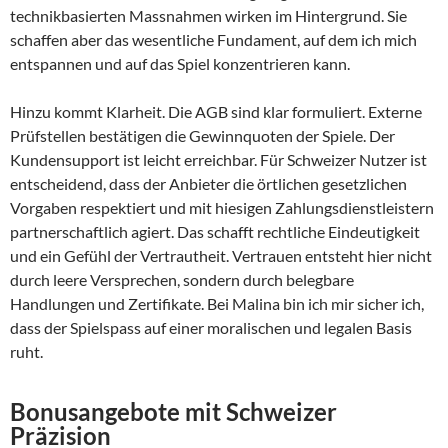
technikbasierten Massnahmen wirken im Hintergrund. Sie
schaffen aber das wesentliche Fundament, auf dem ich mich
entspannen und auf das Spiel konzentrieren kann.
Hinzu kommt Klarheit. Die AGB sind klar formuliert. Externe
Prüfstellen bestätigen die Gewinnquoten der Spiele. Der
Kundensupport ist leicht erreichbar. Für Schweizer Nutzer ist
entscheidend, dass der Anbieter die örtlichen gesetzlichen
Vorgaben respektiert und mit hiesigen Zahlungsdienstleistern
partnerschaftlich agiert. Das schafft rechtliche Eindeutigkeit
und ein Gefühl der Vertrautheit. Vertrauen entsteht hier nicht
durch leere Versprechen, sondern durch belegbare
Handlungen und Zertifikate. Bei Malina bin ich mir sicher ich,
dass der Spielspass auf einer moralischen und legalen Basis
ruht.
Bonusangebote mit Schweizer
Präzision