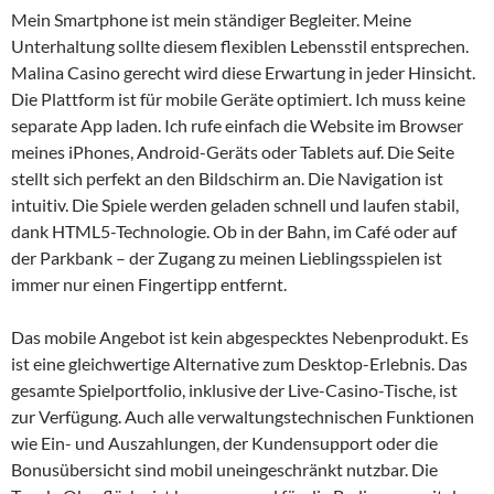
Mein Smartphone ist mein ständiger Begleiter. Meine
Unterhaltung sollte diesem flexiblen Lebensstil entsprechen.
Malina Casino gerecht wird diese Erwartung in jeder Hinsicht.
Die Plattform ist für mobile Geräte optimiert. Ich muss keine
separate App laden. Ich rufe einfach die Website im Browser
meines iPhones, Android-Geräts oder Tablets auf. Die Seite
stellt sich perfekt an den Bildschirm an. Die Navigation ist
intuitiv. Die Spiele werden geladen schnell und laufen stabil,
dank HTML5-Technologie. Ob in der Bahn, im Café oder auf
der Parkbank – der Zugang zu meinen Lieblingsspielen ist
immer nur einen Fingertipp entfernt.
Das mobile Angebot ist kein abgespecktes Nebenprodukt. Es
ist eine gleichwertige Alternative zum Desktop-Erlebnis. Das
gesamte Spielportfolio, inklusive der Live-Casino-Tische, ist
zur Verfügung. Auch alle verwaltungstechnischen Funktionen
wie Ein- und Auszahlungen, der Kundensupport oder die
Bonusübersicht sind mobil uneingeschränkt nutzbar. Die