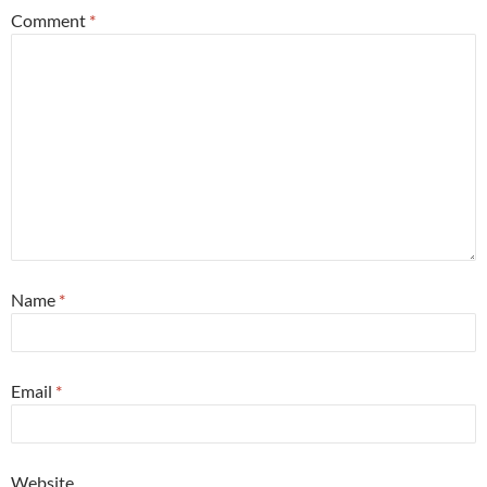
Comment
*
Name
*
Email
*
Website