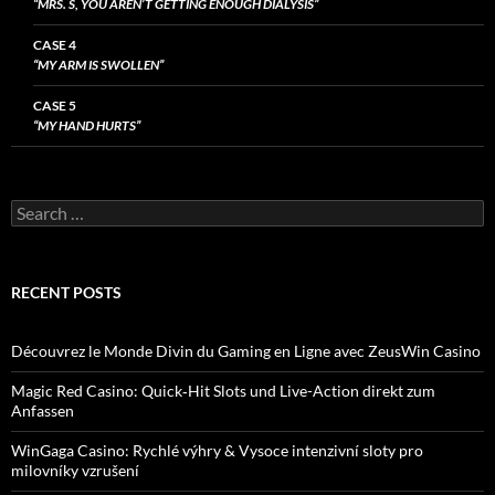
“MRS. S, YOU AREN’T GETTING ENOUGH DIALYSIS”
CASE 4
“MY ARM IS SWOLLEN”
CASE 5
“MY HAND HURTS”
Search
for:
RECENT POSTS
Découvrez le Monde Divin du Gaming en Ligne avec ZeusWin Casino
Magic Red Casino: Quick‑Hit Slots und Live-Action direkt zum
Anfassen
WinGaga Casino: Rychlé výhry & Vysoce intenzivní sloty pro
milovníky vzrušení