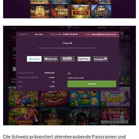
Die Schweiz präsentiert atemberaubende Panoramen und