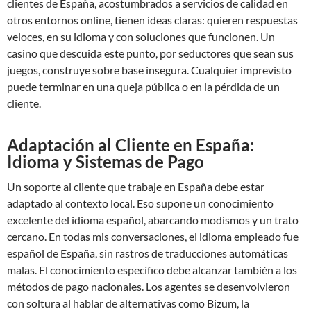
clientes de España, acostumbrados a servicios de calidad en
otros entornos online, tienen ideas claras: quieren respuestas
veloces, en su idioma y con soluciones que funcionen. Un
casino que descuida este punto, por seductores que sean sus
juegos, construye sobre base insegura. Cualquier imprevisto
puede terminar en una queja pública o en la pérdida de un
cliente.
Adaptación al Cliente en España:
Idioma y Sistemas de Pago
Un soporte al cliente que trabaje en España debe estar
adaptado al contexto local. Eso supone un conocimiento
excelente del idioma español, abarcando modismos y un trato
cercano. En todas mis conversaciones, el idioma empleado fue
español de España, sin rastros de traducciones automáticas
malas. El conocimiento específico debe alcanzar también a los
métodos de pago nacionales. Los agentes se desenvolvieron
con soltura al hablar de alternativas como Bizum, la