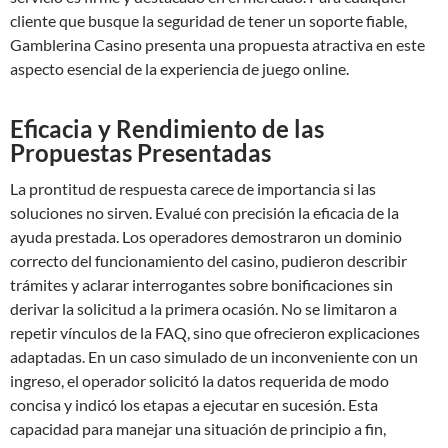
cliente que busque la seguridad de tener un soporte fiable,
Gamblerina Casino presenta una propuesta atractiva en este
aspecto esencial de la experiencia de juego online.
Eficacia y Rendimiento de las
Propuestas Presentadas
La prontitud de respuesta carece de importancia si las
soluciones no sirven. Evalué con precisión la eficacia de la
ayuda prestada. Los operadores demostraron un dominio
correcto del funcionamiento del casino, pudieron describir
trámites y aclarar interrogantes sobre bonificaciones sin
derivar la solicitud a la primera ocasión. No se limitaron a
repetir vínculos de la FAQ, sino que ofrecieron explicaciones
adaptadas. En un caso simulado de un inconveniente con un
ingreso, el operador solicitó la datos requerida de modo
concisa y indicó los etapas a ejecutar en sucesión. Esta
capacidad para manejar una situación de principio a fin,