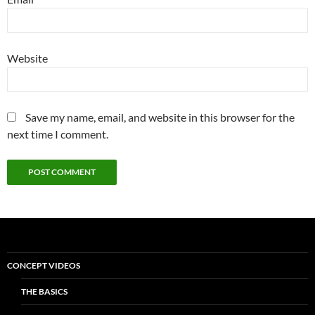
Website
Save my name, email, and website in this browser for the
next time I comment.
CONCEPT VIDEOS
THE BASICS