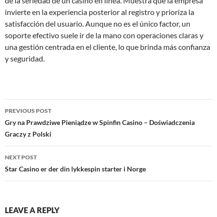
de la seriedad de un casino en línea. Muestra que la empresa
invierte en la experiencia posterior al registro y prioriza la
satisfacción del usuario. Aunque no es el único factor, un
soporte efectivo suele ir de la mano con operaciones claras y
una gestión centrada en el cliente, lo que brinda más confianza
y seguridad.
Post
PREVIOUS POST
navigation
Gry na Prawdziwe Pieniądze w Spinfin Casino – Doświadczenia
Graczy z Polski
NEXT POST
Star Casino er der din lykkespin starter i Norge
LEAVE A REPLY