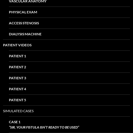
VASCULAR ANATOMY
PHYSICAL EXAM
ACCESS STENOSIS
DIALYSIS MACHINE
PATIENT VIDEOS
PATIENT 1
PATIENT 2
PATIENT 3
PATIENT 4
PATIENT 5
SIMULATED CASES
CASE 1
“SIR, YOUR FISTULA ISN’T READY TO BE USED”