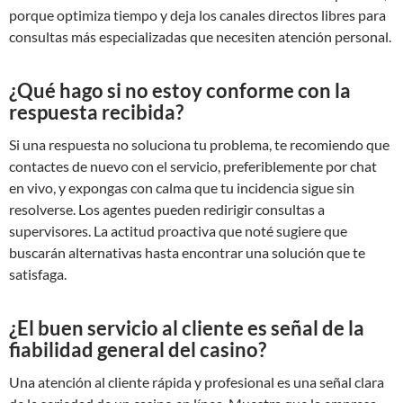
porque optimiza tiempo y deja los canales directos libres para
consultas más especializadas que necesiten atención personal.
¿Qué hago si no estoy conforme con la
respuesta recibida?
Si una respuesta no soluciona tu problema, te recomiendo que
contactes de nuevo con el servicio, preferiblemente por chat
en vivo, y expongas con calma que tu incidencia sigue sin
resolverse. Los agentes pueden redirigir consultas a
supervisores. La actitud proactiva que noté sugiere que
buscarán alternativas hasta encontrar una solución que te
satisfaga.
¿El buen servicio al cliente es señal de la
fiabilidad general del casino?
Una atención al cliente rápida y profesional es una señal clara