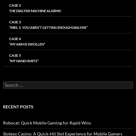
CASE 2
THE DIALYSIS MACHINE ALARMS!
CASE 3
“MRS. S, YOU AREN’T GETTING ENOUGH DIALYSIS”
CASE 4
“MY ARM IS SWOLLEN”
CASE 5
“MY HAND HURTS”
Search
for:
RECENT POSTS
Robocat: Quick Mobile Gaming for Rapid Wins
Slotexo Casino: A Quick‑Hit Slot Experience for Mobile Gamers