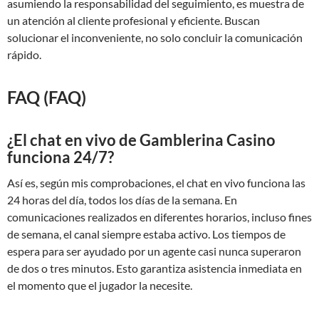
asumiendo la responsabilidad del seguimiento, es muestra de
un atención al cliente profesional y eficiente. Buscan
solucionar el inconveniente, no solo concluir la comunicación
rápido.
FAQ (FAQ)
¿El chat en vivo de Gamblerina Casino
funciona 24/7?
Así es, según mis comprobaciones, el chat en vivo funciona las
24 horas del día, todos los días de la semana. En
comunicaciones realizados en diferentes horarios, incluso fines
de semana, el canal siempre estaba activo. Los tiempos de
espera para ser ayudado por un agente casi nunca superaron
de dos o tres minutos. Esto garantiza asistencia inmediata en
el momento que el jugador la necesite.