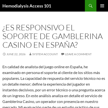
Skip
Search
Hemodialysis Access 101
to
PRIMAR
content
MENU
¿ES RESPONSIVO EL
SOPORTE DE GAMBLERINA
CASINO EN ESPAÑA?
JUNE 22, 2026
SYSTEM ACCOUNT
LEAVE A COMMENT
En calidad de analista del juego online en España, he
examinado en persona el soporte al cliente de los sitios más
populares. La capacidad de respuesta del servicio técnico no es
un detalle menor; define la experiencia del jugador en
instantes decisivos, por un error técnico o una pregunta acerca
de un ingreso. En este análisis analiza en detalle el servicio de
Gamblerina Casino, un operador con presencia en nuestro
mercado. Mi evaluación parte de un estudio práctico de sus