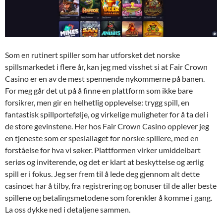
Som en rutinert spiller som har utforsket det norske
spillsmarkedet i flere år, kan jeg med visshet si at Fair Crown
Casino er en av de mest spennende nykommerne på banen.
For meg går det ut på å finne en plattform som ikke bare
forsikrer, men gir en helhetlig opplevelse: trygg spill, en
fantastisk spillportefølje, og virkelige muligheter for å ta del i
de store gevinstene. Her hos Fair Crown Casino opplever jeg
en tjeneste som er spesiallaget for norske spillere, med en
forståelse for hva vi søker. Plattformen virker umiddelbart
seriøs og inviterende, og det er klart at beskyttelse og ærlig
spill er i fokus. Jeg ser frem til å lede deg gjennom alt dette
casinoet har å tilby, fra registrering og bonuser til de aller beste
spillene og betalingsmetodene som forenkler å komme i gang.
La oss dykke ned i detaljene sammen.