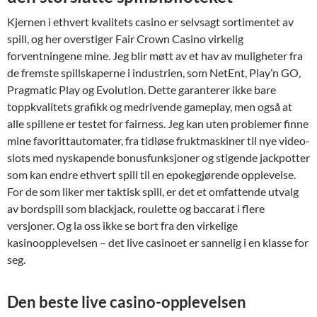
Kjernen i ethvert kvalitets casino er selvsagt sortimentet av
spill, og her overstiger Fair Crown Casino virkelig
forventningene mine. Jeg blir møtt av et hav av muligheter fra
de fremste spillskaperne i industrien, som NetEnt, Play’n GO,
Pragmatic Play og Evolution. Dette garanterer ikke bare
toppkvalitets grafikk og medrivende gameplay, men også at
alle spillene er testet for fairness. Jeg kan uten problemer finne
mine favorittautomater, fra tidløse fruktmaskiner til nye video-
slots med nyskapende bonusfunksjoner og stigende jackpotter
som kan endre ethvert spill til en epokegjørende opplevelse.
For de som liker mer taktisk spill, er det et omfattende utvalg
av bordspill som blackjack, roulette og baccarat i flere
versjoner. Og la oss ikke se bort fra den virkelige
kasinoopplevelsen – det live casinoet er sannelig i en klasse for
seg.
Den beste live casino-opplevelsen