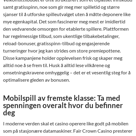
samt gratisspinn, noe som gir meg mer spilletid og større
sjanser til å utforske spilleutvalget uten å måtte deponere like
mye egenkapital. Det som fascinerer meg mest er imidlertid
den vedvarende omsorgen for etablerte spillere. Plattformen
har regelmessige tilbud, som ukentlige tilbakebetalinger,
reload-bonuser, gratisspinn-tilbud og engasjerende
turneringer hvor jeg kan strides om store premiepottene.
Disse kampanjene holder opplevelsen frisk og skaper meg
alltid noe å se frem til. Husk å alltid lese vilkårene og
omsetningskravene omhyggelig – det er et vesentlig steg for å
optimalisere gleden av bonusen.
Mobilspill av fremste klasse: Ta med
spenningen overalt hvor du befinner
deg
I moderne verden skal et casino operere like godt på mobilen
som på stasjonære datamaskiner. Fair Crown Casino presterer