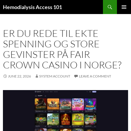
Skip
Search
Hemodialysis Access 101
to
PRIMAR
content
MENU
ER DU REDE TIL EKTE
SPENNING OG STORE
GEVINSTER PÅ FAIR
CROWN CASINO I NORGE?
JUNE 22, 2026
SYSTEM ACCOUNT
LEAVE A COMMENT