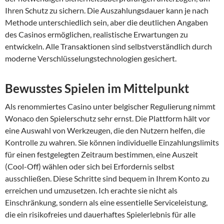
Ihren Schutz zu sichern. Die Auszahlungsdauer kann je nach
Methode unterschiedlich sein, aber die deutlichen Angaben
des Casinos ermöglichen, realistische Erwartungen zu
entwickeln. Alle Transaktionen sind selbstverständlich durch
moderne Verschlüsselungstechnologien gesichert.
Bewusstes Spielen im Mittelpunkt
Als renommiertes Casino unter belgischer Regulierung nimmt
Wonaco den Spielerschutz sehr ernst. Die Plattform hält vor
eine Auswahl von Werkzeugen, die den Nutzern helfen, die
Kontrolle zu wahren. Sie können individuelle Einzahlungslimits
für einen festgelegten Zeitraum bestimmen, eine Auszeit
(Cool-Off) wählen oder sich bei Erfordernis selbst
ausschließen. Diese Schritte sind bequem in Ihrem Konto zu
erreichen und umzusetzen. Ich erachte sie nicht als
Einschränkung, sondern als eine essentielle Serviceleistung,
die ein risikofreies und dauerhaftes Spielerlebnis für alle