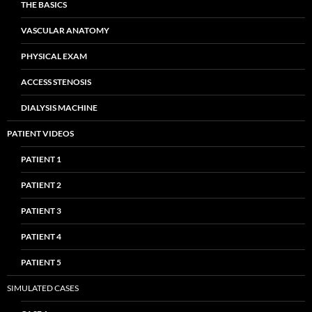
THE BASICS
VASCULAR ANATOMY
PHYSICAL EXAM
ACCESS STENOSIS
DIALYSIS MACHINE
PATIENT VIDEOS
PATIENT 1
PATIENT 2
PATIENT 3
PATIENT 4
PATIENT 5
SIMULATED CASES