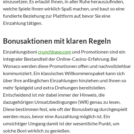
einzusetzen. Es erlaubt Ihnen, in aller Ruhe herauszufinden,
welche Spiele Ihnen wirklich Spaß machen, und baut so eine
fundierte Beziehung zur Plattform auf, bevor Sie eine
Einzahlung tätigen.
Bonusaktionen mit klaren Regeln
Einzahlungsboni
crunchbase.com
und Promotionen sind ein
integraler Bestandteil der Online-Casino-Erfahrung. Bei
Wonaco werden diese Promotionen offen und nachvollziehbar
kommuniziert. Ein klassisches Willkommenspaket kann sich
über Ihre anfänglichen Einzahlungen hinziehen und Ihnen so
mehr Spielgeld und extra Drehungen bereitstellen.
Entscheidend ist mir dabei immer der Hinweis, die
dazugehörigen Umsatzbedingungen (WR) genau zu lesen.
Diese bestimmen fest, wie oft der Bonusbetrag durchgespielt
werden muss, bevor eine Auszahlung möglich ist. Ein
umsichtiger Umgang damit ist der wesentliche Punkt, um
solche Boni wirklich zu genießen.