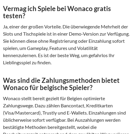
Vermag ich Spiele bei Wonaco gratis
testen?
Ja, einer der großen Vorteile. Die überwiegende Mehrheit der
Slots und Tischspiele ist in einer Demo-Version zur Verfügung.
Sie können diese ohne Registrierung oder Einzahlung sofort
spielen, um Gameplay, Features und Volatilität
kennenzulernen. Es ist der beste Weg, um gefahrlos Ihr
Lieblingsspiel zu finden.
Was sind die Zahlungsmethoden bietet
Wonaco für belgische Spieler?
Wonaco stellt bereit gezielt für Belgien optimierte
Zahlungswege. Dazu zählen Bancontact, Kreditkarten
(Visa/Mastercard), Trustly und E-Wallets. Einzahlungen sind
üblicherweise sofort verfügbar. Bei Auszahlungen werden
bestätigte Methoden bereitgestellt, wobei die