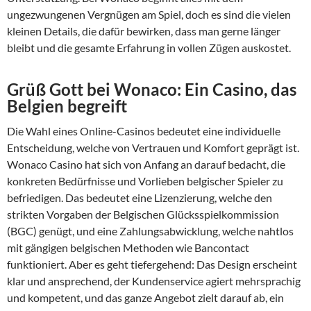
ungezwungenen Vergnügen am Spiel, doch es sind die vielen
kleinen Details, die dafür bewirken, dass man gerne länger
bleibt und die gesamte Erfahrung in vollen Zügen auskostet.
Grüß Gott bei Wonaco: Ein Casino, das
Belgien begreift
Die Wahl eines Online-Casinos bedeutet eine individuelle
Entscheidung, welche von Vertrauen und Komfort geprägt ist.
Wonaco Casino hat sich von Anfang an darauf bedacht, die
konkreten Bedürfnisse und Vorlieben belgischer Spieler zu
befriedigen. Das bedeutet eine Lizenzierung, welche den
strikten Vorgaben der Belgischen Glücksspielkommission
(BGC) genügt, und eine Zahlungsabwicklung, welche nahtlos
mit gängigen belgischen Methoden wie Bancontact
funktioniert. Aber es geht tiefergehend: Das Design erscheint
klar und ansprechend, der Kundenservice agiert mehrsprachig
und kompetent, und das ganze Angebot zielt darauf ab, ein