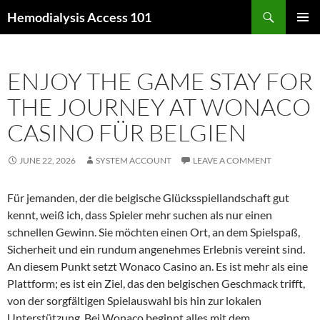
Skip
Search
Hemodialysis Access 101
to
PRIMAR
content
MENU
ENJOY THE GAME STAY FOR
THE JOURNEY AT WONACO
CASINO FÜR BELGIEN
JUNE 22, 2026
SYSTEM ACCOUNT
LEAVE A COMMENT
Für jemanden, der die belgische Glücksspiellandschaft gut
kennt, weiß ich, dass Spieler mehr suchen als nur einen
schnellen Gewinn. Sie möchten einen Ort, an dem Spielspaß,
Sicherheit und ein rundum angenehmes Erlebnis vereint sind.
An diesem Punkt setzt Wonaco Casino an. Es ist mehr als eine
Plattform; es ist ein Ziel, das den belgischen Geschmack trifft,
von der sorgfältigen Spielauswahl bis hin zur lokalen
Unterstützung. Bei Wonaco beginnt alles mit dem