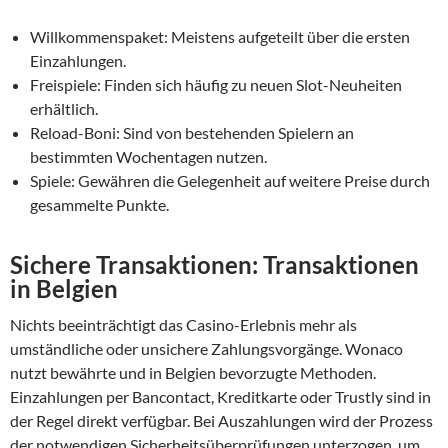
Willkommenspaket: Meistens aufgeteilt über die ersten
Einzahlungen.
Freispiele: Finden sich häufig zu neuen Slot-Neuheiten
erhältlich.
Reload-Boni: Sind von bestehenden Spielern an
bestimmten Wochentagen nutzen.
Spiele: Gewähren die Gelegenheit auf weitere Preise durch
gesammelte Punkte.
Sichere Transaktionen: Transaktionen
in Belgien
Nichts beeinträchtigt das Casino-Erlebnis mehr als
umständliche oder unsichere Zahlungsvorgänge. Wonaco
nutzt bewährte und in Belgien bevorzugte Methoden.
Einzahlungen per Bancontact, Kreditkarte oder Trustly sind in
der Regel direkt verfügbar. Bei Auszahlungen wird der Prozess
der notwendigen Sicherheitsüberprüfungen unterzogen, um