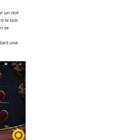
ur un slot
 le soir.
on se
ndant une