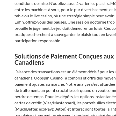
conditions de mise. N’oubliez aussi à varier les plaisirs. M
entre les machines à sous, pour le pur divertissement, et l
table ou le live casino, où une stratégie simple peut avoir 
Enfin, offrez-vous des pauses. Une session nocturne trop
brouille le jugement. Le jeu doit demeurer un loisir. Ces co
pratiques cherchent à sauvegarder le plaisir tout en favor
participation responsable.
Solutions de Paiement Conçues aux
Canadiens
L’aisance des transactions est un élément décisif pour les 
canadiens. Oopspin Casino l’a compris et offre des moyen
paiement ajustés au marché. Notre analyse s’est attardée à
de traitement, un point crucial le soir quand on veut co
perdre de temps. Pour les dépôts, les options instantané
cartes de crédit (Visa/Mastercard), les portefeuilles élec
(MuchBetter, ecoPayz, Jeton) et Interac sont toutes là. Int
populaire ici, permet un virement simple et sécurisé depui