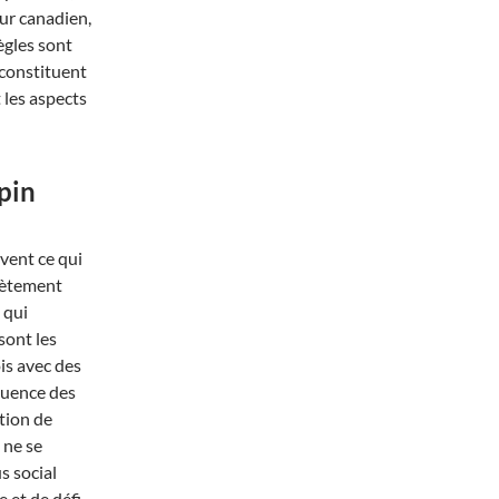
eur canadien,
règles sont
 constituent
 les aspects
pin
vent ce qui
crètement
 qui
sont les
is avec des
fluence des
tion de
 ne se
s social
 et de défi,