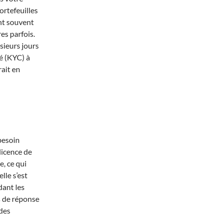
ortefeuilles
nt souvent
es parfois.
sieurs jours
té (KYC) à
rait en
 besoin
licence de
, ce qui
lle s’est
dant les
s de réponse
 des