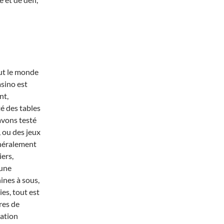
out le monde
sino est
nt,
té des tables
avons testé
, ou des jeux
énéralement
iers,
 une
ines à sous,
es, tout est
res de
ration