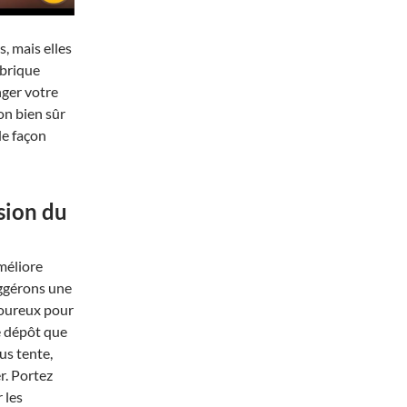
, mais elles
ubrique
nger votre
ion bien sûr
de façon
sion du
méliore
uggérons une
goureux pour
de dépôt que
us tente,
r. Portez
 les