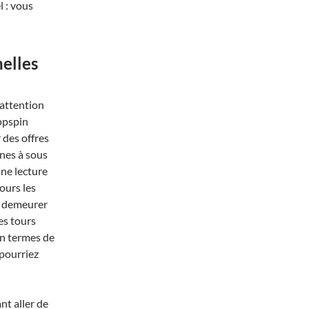
l : vous
elles
’attention
opspin
 des offres
nes à sous
une lecture
ours les
t demeurer
es tours
en termes de
pourriez
t aller de