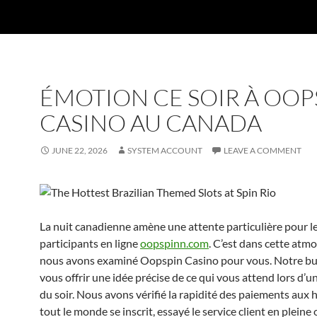
ÉMOTION CE SOIR À OOP
CASINO AU CANADA
JUNE 22, 2026
SYSTEM ACCOUNT
LEAVE A COMMENT
La nuit canadienne amène une attente particulière pour l
participants en ligne
oopspinn.com
. C’est dans cette atm
nous avons examiné Oopspin Casino pour vous. Notre but e
vous offrir une idée précise de ce qui vous attend lors d’u
du soir. Nous avons vérifié la rapidité des paiements aux 
tout le monde se inscrit, essayé le service client en pleine