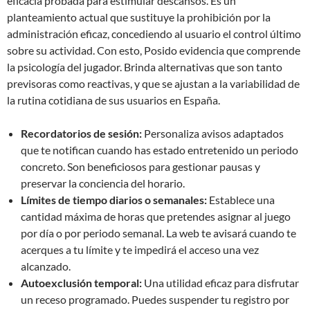
eficacia probada para estimular descansos. Es un
planteamiento actual que sustituye la prohibición por la
administración eficaz, concediendo al usuario el control último
sobre su actividad. Con esto, Posido evidencia que comprende
la psicología del jugador. Brinda alternativas que son tanto
previsoras como reactivas, y que se ajustan a la variabilidad de
la rutina cotidiana de sus usuarios en España.
Recordatorios de sesión:
Personaliza avisos adaptados
que te notifican cuando has estado entretenido un periodo
concreto. Son beneficiosos para gestionar pausas y
preservar la conciencia del horario.
Límites de tiempo diarios o semanales:
Establece una
cantidad máxima de horas que pretendes asignar al juego
por día o por periodo semanal. La web te avisará cuando te
acerques a tu límite y te impedirá el acceso una vez
alcanzado.
Autoexclusión temporal:
Una utilidad eficaz para disfrutar
un receso programado. Puedes suspender tu registro por