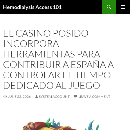
Skip
Search
Hemodialysis Access 101
to
PRIMAR
content
MENU
EL CASINO POSIDO
INCORPORA
HERRAMIENTAS PARA
CONTRIBUIR A ESPAÑA A
CONTROLAR EL TIEMPO
DEDICADO AL JUEGO
JUNE 22, 2026
SYSTEM ACCOUNT
LEAVE A COMMENT