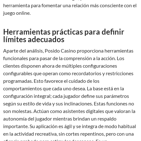
herramienta para fomentar una relación más consciente con el
juego online.
Herramientas prácticas para definir
límites adecuados
Aparte del análisis, Posido Casino proporciona herramientas
funcionales para pasar de la comprensión a la acción. Los
clientes disponen ahora de múltiples configuraciones
configurables que operan como recordatorios y restricciones
programadas. Esto favorece el cuidado de los
comportamientos que cada uno desea. La base está en la
configuración integral; cada jugador define sus parámetros
según su estilo de vida y sus inclinaciones. Estas funciones no
son molestas. Actúan como asistentes digitales que valoran la
autonomía del jugador mientras brindan un respaldo
importante. Su aplicación es ágil y se integra de modo habitual
en la actividad recreativa, sin cortes repentinos, pero con una