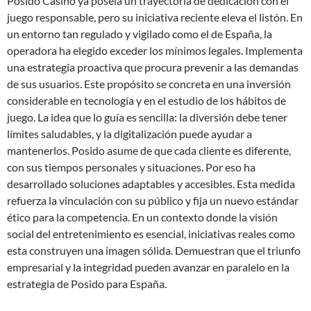
Posido Casino ya poseía un trayectoria de dedicación con el
juego responsable, pero su iniciativa reciente eleva el listón. En
un entorno tan regulado y vigilado como el de España, la
operadora ha elegido exceder los mínimos legales. Implementa
una estrategia proactiva que procura prevenir a las demandas
de sus usuarios. Este propósito se concreta en una inversión
considerable en tecnología y en el estudio de los hábitos de
juego. La idea que lo guía es sencilla: la diversión debe tener
límites saludables, y la digitalización puede ayudar a
mantenerlos. Posido asume de que cada cliente es diferente,
con sus tiempos personales y situaciones. Por eso ha
desarrollado soluciones adaptables y accesibles. Esta medida
refuerza la vinculación con su público y fija un nuevo estándar
ético para la competencia. En un contexto donde la visión
social del entretenimiento es esencial, iniciativas reales como
esta construyen una imagen sólida. Demuestran que el triunfo
empresarial y la integridad pueden avanzar en paralelo en la
estrategia de Posido para España.