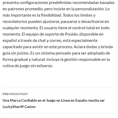
presenta configuraciones predefinidas recomendadas basadas
en patrones promedio, pero insiste en la personalización. Lo
más importante es la flexibilidad. Todos los límites y
recordatorios pueden ajustarse, pausarse o desactivarse en
cualquier momento. El usuario tiene el control total en todo
momento. El equipo de soporte de Posido, disponible en
español a través de chat y correo, está especialmente
capacitado para asistir en este proceso. Aclara dudas y brinda
guía sin juicios. Es un sistema pensado para ser adoptado de
forma gradual y natural. Incluye la gestión responsable en la
rutina de juego sin esfuerzo.
Post
PREVIOUS POST
navigation
Una Marca Confiable en el Juego en Línea en España resulta ser
LuckySheriff Casino