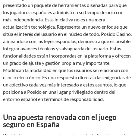
presentado un paquete de herramientas diseñadas para que
los jugadores españoles administren su tiempo de ocio con
más independencia. Esta iniciativa no es una mera
actualización tecnológica. Representa un nuevo enfoque que
sitúa el interés del usuario en el núcleo de todo. Posido Casino,
alineándose con las leyes españolas, demuestra que es posible
integrar avances técnicos y salvaguarda del usuario. Estas
funcionalidades están incorporadas en la plataforma y ofrecen
un grado de ajuste y gestión propia muy importante.
Modifican la modalidad en que los usuarios se relacionan con
el ocio electrónico. Es una respuesta directa a las exigencias de
un colectivo cada vez más interesado a estos asuntos, lo que
posiciona a Posido en una lugar privilegiado dentro del
entorno español en términos de responsabilidad.
Una apuesta renovada con el juego
seguro en España