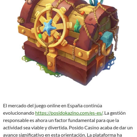
El mercado del juego online en España continúa
evolucionando
https://posidokazino.com/es-es/
. La gestión
responsable es ahora un factor fundamental para que la
actividad sea viable y divertida. Posido Casino acaba de dar un
avance significativo en esta orientación. La plataforma ha