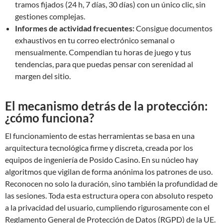
tramos fijados (24 h, 7 días, 30 días) con un único clic, sin
gestiones complejas.
Informes de actividad frecuentes:
Consigue documentos
exhaustivos en tu correo electrónico semanal o
mensualmente. Compendian tu horas de juego y tus
tendencias, para que puedas pensar con serenidad al
margen del sitio.
El mecanismo detrás de la protección:
¿cómo funciona?
El funcionamiento de estas herramientas se basa en una
arquitectura tecnológica firme y discreta, creada por los
equipos de ingeniería de Posido Casino. En su núcleo hay
algoritmos que vigilan de forma anónima los patrones de uso.
Reconocen no solo la duración, sino también la profundidad de
las sesiones. Toda esta estructura opera con absoluto respeto
a la privacidad del usuario, cumpliendo rigurosamente con el
Reglamento General de Protección de Datos (RGPD) de la UE.