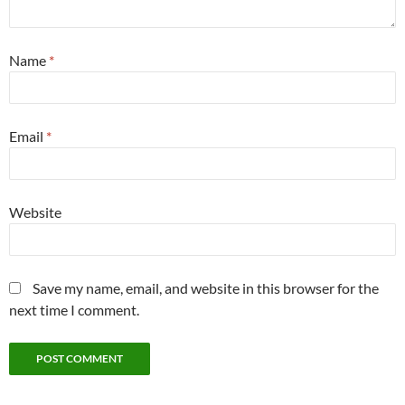
Name
*
Email
*
Website
Save my name, email, and website in this browser for the
next time I comment.