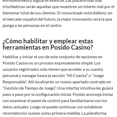
entretenimiento digital es esencial. Las plataformas más
triunfadoras serán aquellas que muestren un interés real por el
bienestar total de sus clientes. El comunicado está diáfano: en
el mercado español del futuro, la mejor innovación será la que
ponga a las personas en el centro.
¿Cómo habilitar y emplear estas
herramientas en Posido Casino?
Habilitar y iniciar el uso de este conjunto de opciones en
Posido Casino es un proceso expresamente simple. Los
usuarios registrados solo tienen que acceder a su cuenta
personal y navegar hasta la sección “Mi Cuenta” o “Juego
Responsable”. Allí localizarán un nuevo apartado centrado en
“Gestión de Tiempo de Juego”. Una interfaz intuitiva les guiará
paso a paso por la configuración inicial. Posido aconseja iniciar
con examinar el panel de control para familiarizarse con los
datos actuales. Luego se puede continuar con establecer
recordatorios suaves como primera medida. La plataforma