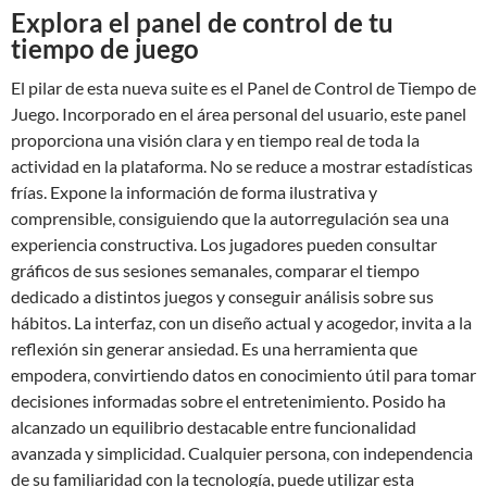
Explora el panel de control de tu
tiempo de juego
El pilar de esta nueva suite es el Panel de Control de Tiempo de
Juego. Incorporado en el área personal del usuario, este panel
proporciona una visión clara y en tiempo real de toda la
actividad en la plataforma. No se reduce a mostrar estadísticas
frías. Expone la información de forma ilustrativa y
comprensible, consiguiendo que la autorregulación sea una
experiencia constructiva. Los jugadores pueden consultar
gráficos de sus sesiones semanales, comparar el tiempo
dedicado a distintos juegos y conseguir análisis sobre sus
hábitos. La interfaz, con un diseño actual y acogedor, invita a la
reflexión sin generar ansiedad. Es una herramienta que
empodera, convirtiendo datos en conocimiento útil para tomar
decisiones informadas sobre el entretenimiento. Posido ha
alcanzado un equilibrio destacable entre funcionalidad
avanzada y simplicidad. Cualquier persona, con independencia
de su familiaridad con la tecnología, puede utilizar esta