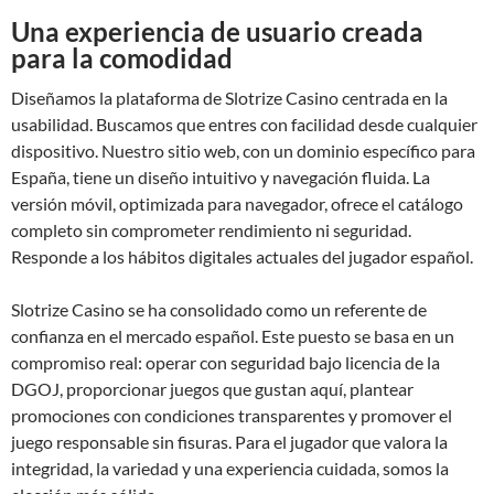
Una experiencia de usuario creada
para la comodidad
Diseñamos la plataforma de Slotrize Casino centrada en la
usabilidad. Buscamos que entres con facilidad desde cualquier
dispositivo. Nuestro sitio web, con un dominio específico para
España, tiene un diseño intuitivo y navegación fluida. La
versión móvil, optimizada para navegador, ofrece el catálogo
completo sin comprometer rendimiento ni seguridad.
Responde a los hábitos digitales actuales del jugador español.
Slotrize Casino se ha consolidado como un referente de
confianza en el mercado español. Este puesto se basa en un
compromiso real: operar con seguridad bajo licencia de la
DGOJ, proporcionar juegos que gustan aquí, plantear
promociones con condiciones transparentes y promover el
juego responsable sin fisuras. Para el jugador que valora la
integridad, la variedad y una experiencia cuidada, somos la