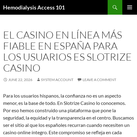
Skip
Search
Hemodialysis Access 101
to
PRIMAR
content
MENU
EL CASINO EN LÍNEA MÁS
FIABLE EN ESPAÑA PARA
LOS USUARIOS ES SLOTRIZE
CASINO
JUNE 22, 2026
SYSTEM ACCOUNT
LEAVE A COMMENT
Para los usuarios hispanos, la confianza no es un aspecto
menor, es la base de todo. En Slotrize Casino lo conocemos.
Por eso hemos construido una plataforma que pone la
seguridad, la equidad y la transparencia en el centro. Buscamos
ser el sitio al que los españoles recurran cuando necesiten un
casino online íntegro. Este compromiso se refleja en cada