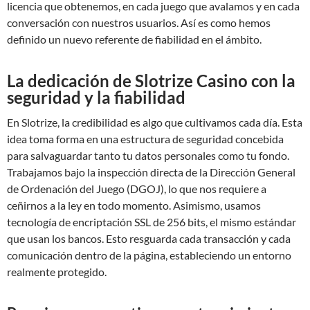
licencia que obtenemos, en cada juego que avalamos y en cada
conversación con nuestros usuarios. Así es como hemos
definido un nuevo referente de fiabilidad en el ámbito.
La dedicación de Slotrize Casino con la
seguridad y la fiabilidad
En Slotrize, la credibilidad es algo que cultivamos cada día. Esta
idea toma forma en una estructura de seguridad concebida
para salvaguardar tanto tu datos personales como tu fondo.
Trabajamos bajo la inspección directa de la Dirección General
de Ordenación del Juego (DGOJ), lo que nos requiere a
ceñirnos a la ley en todo momento. Asimismo, usamos
tecnología de encriptación SSL de 256 bits, el mismo estándar
que usan los bancos. Esto resguarda cada transacción y cada
comunicación dentro de la página, estableciendo un entorno
realmente protegido.