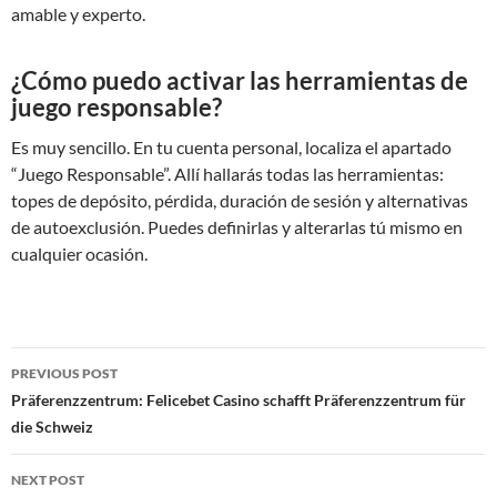
amable y experto.
¿Cómo puedo activar las herramientas de
juego responsable?
Es muy sencillo. En tu cuenta personal, localiza el apartado
“Juego Responsable”. Allí hallarás todas las herramientas:
topes de depósito, pérdida, duración de sesión y alternativas
de autoexclusión. Puedes definirlas y alterarlas tú mismo en
cualquier ocasión.
Post
PREVIOUS POST
navigation
Präferenzzentrum: Felicebet Casino schafft Präferenzzentrum für
die Schweiz
NEXT POST