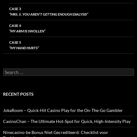
CASE 3
“MRS. S, YOU AREN’T GETTING ENOUGH DIALYSIS”
CASE 4
“MY ARM IS SWOLLEN”
CASE 5
“MY HAND HURTS”
Search
for:
RECENT POSTS
JokaRoom – Quick‑Hit Casino Play for the On‑The‑Go Gambler
CasinoChan – The Ultimate Hot‑Spot for Quick, High‑Intensity Play
Ninecasino-be Bonus Niet Gecrediteerd: Checklist voor