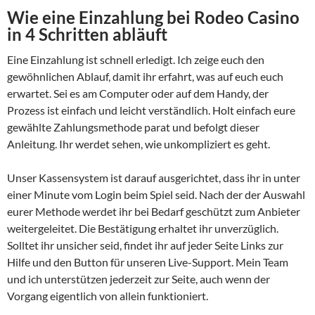
Wie eine Einzahlung bei Rodeo Casino
in 4 Schritten abläuft
Eine Einzahlung ist schnell erledigt. Ich zeige euch den
gewöhnlichen Ablauf, damit ihr erfahrt, was auf euch euch
erwartet. Sei es am Computer oder auf dem Handy, der
Prozess ist einfach und leicht verständlich. Holt einfach eure
gewählte Zahlungsmethode parat und befolgt dieser
Anleitung. Ihr werdet sehen, wie unkompliziert es geht.
Unser Kassensystem ist darauf ausgerichtet, dass ihr in unter
einer Minute vom Login beim Spiel seid. Nach der der Auswahl
eurer Methode werdet ihr bei Bedarf geschützt zum Anbieter
weitergeleitet. Die Bestätigung erhaltet ihr unverzüglich.
Solltet ihr unsicher seid, findet ihr auf jeder Seite Links zur
Hilfe und den Button für unseren Live-Support. Mein Team
und ich unterstützen jederzeit zur Seite, auch wenn der
Vorgang eigentlich von allein funktioniert.