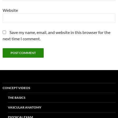
Website
Save my name, email, and website in this browser for the
next time I comment.
CONCEPT VIDEOS
THE BASICS
VASCULAR ANATOMY
PHYSICAL EXAM