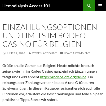
Skip
Search
Hemodialysis Access 101
to
PRIMAR
content
MENU
EINZAHLUNGSOPTIONEN
UND LIMITS IM RODEO
CASINO FÜR BELGIEN
JUNE 22, 2026
SYSTEM ACCOUNT
LEAVE A COMMENT
Grüße an alle Gamer aus Belgien! Heute möchte ich euch
zeigen, wie ihr im Rodeo Casino ganz einfach Einzahlungen
tätigt und Geld abhebt
https://rodeoslots.org/de-be
. Ein
reibungsloser Zahlungsverkehr ist das A und O für euren
Spielvergnügen. In diesem Ratgeber präsentiere ich euch alle
Optionen vor, erläutere die Beschränkungen und teile ein paar
praktische Tipps. Starte wir sofort.