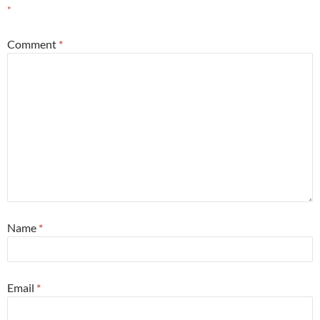
*
Comment
*
Name
*
Email
*