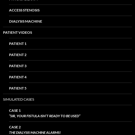
ACCESS STENOSIS
DIALYSIS MACHINE
PATIENT VIDEOS
PATIENT 1
PATIENT 2
PATIENT 3
PATIENT 4
PATIENT 5
SIMULATED CASES
CASE 1
“SIR, YOUR FISTULA ISN’T READY TO BE USED”
CASE 2
THE DIALYSIS MACHINE ALARMS!