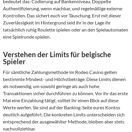
bedeutet das: Codierung auf Bankenniveau, Doppelte
Authentifizierung, wenn machbar, und regelmäßige externe
Kontrollen. Das sichert euch vor Täuschung. Erst mit dieser
Zuverlässigkeit im Hintergrund seid ihr in der Lage ihr
tatsächlich ruhig Roulette spielen oder an den Spielautomaten
eine Spielrunde spielen.
Verstehen der Limits für belgische
Spieler
Für sämtliche Zahlungsmethode im Rodeo Casino gelten
bestimmte Mindest- und Höchstbeträge. Diese Limits dienen
als notwendig, um sowohl geringe als auch hohe
Transaktionen sicher durchführen zu können. Vor ihr das erste
Mal eine Einzahlung tätigt, solltet ihr einen Blick auf diese
Werte werfen. Sie sind auf der Banking-Seite eures Kontos
deutlich aufgeführt. Die konkreten Limits unterscheiden sich
entsprechend der ausgewählter Methode, bleiben aber stets
nachvollziehbar.