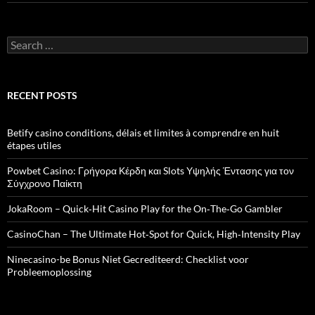
Search
for:
RECENT POSTS
Betify casino conditions, délais et limites à comprendre en huit
étapes utiles
Powbet Casino: Γρήγορα Κέρδη και Slots Υψηλής Έντασης για τον
Σύγχρονο Παίκτη
JokaRoom – Quick‑Hit Casino Play for the On‑The‑Go Gambler
CasinoChan – The Ultimate Hot‑Spot for Quick, High‑Intensity Play
Ninecasino-be Bonus Niet Gecrediteerd: Checklist voor
Probleemoplossing