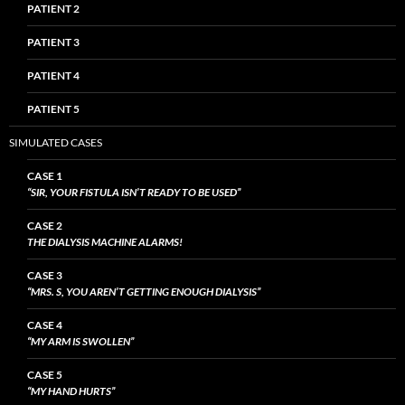
PATIENT 2
PATIENT 3
PATIENT 4
PATIENT 5
SIMULATED CASES
CASE 1
“SIR, YOUR FISTULA ISN’T READY TO BE USED”
CASE 2
THE DIALYSIS MACHINE ALARMS!
CASE 3
“MRS. S, YOU AREN’T GETTING ENOUGH DIALYSIS”
CASE 4
“MY ARM IS SWOLLEN”
CASE 5
“MY HAND HURTS”