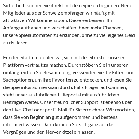
Sicherheit, können Sie direkt mit dem Spielen beginnen. Neue
Mitglieder aus der Schweiz empfangen wir häufig mit
attraktiven Willkommensboni. Diese verbessern Ihr
Anfangsguthaben und verschaffen Ihnen mehr Chancen,
unsere Spielautomaten zu erkunden, ohne zu viel eigenes Geld
zu riskieren.
Für den Start empfehlen wir, sich mit der Struktur unserer
Plattform vertraut zu machen. Durchstöbern Sie in unserer
umfangreichen Spielesammlung, verwenden Sie die Filter- und
Suchoptionen, um Ihre Favoriten zu entdecken, und lesen Sie
die Spielinfos aufmerksam durch. Falls Fragen aufkommen,
steht unser ausführliches Hilfeportal mit ausführlichen
Beiträgen weiter. Unser freundlicher Support ist ebenso über
den Live-Chat oder per E-Mail für Sie erreichbar. Wir möchten,
dass Sie von Beginn an gut aufgenommen und bestens
informiert wissen. Dann können Sie sich ganz auf das
Vergnügen und den Nervenkitzel einlassen.