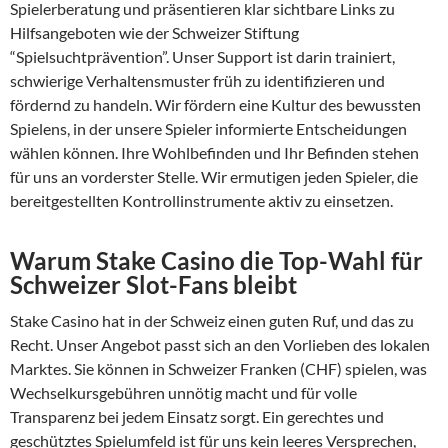
Spielerberatung und präsentieren klar sichtbare Links zu
Hilfsangeboten wie der Schweizer Stiftung
“Spielsuchtprävention”. Unser Support ist darin trainiert,
schwierige Verhaltensmuster früh zu identifizieren und
fördernd zu handeln. Wir fördern eine Kultur des bewussten
Spielens, in der unsere Spieler informierte Entscheidungen
wählen können. Ihre Wohlbefinden und Ihr Befinden stehen
für uns an vorderster Stelle. Wir ermutigen jeden Spieler, die
bereitgestellten Kontrollinstrumente aktiv zu einsetzen.
Warum Stake Casino die Top-Wahl für
Schweizer Slot-Fans bleibt
Stake Casino hat in der Schweiz einen guten Ruf, und das zu
Recht. Unser Angebot passt sich an den Vorlieben des lokalen
Marktes. Sie können in Schweizer Franken (CHF) spielen, was
Wechselkursgebühren unnötig macht und für volle
Transparenz bei jedem Einsatz sorgt. Ein gerechtes und
geschütztes Spielumfeld ist für uns kein leeres Versprechen,