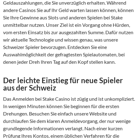
Geldauszahlungen, die Sie unverzüglich erhalten. Während
andere Casinos Sie auf Ihr Geld warten lassen können, können
Sie Ihre Gewinne aus Slots und anderen Spielen bei Stake
unmittelbar nutzen. Unser Ziel ist ein Vorgang ohne Hürden,
vom ersten Einsatz bis zur ausgezahlten Summe. Dafür nutzen
wir aktuelle Technologie und wissen genau, was unsere
Schweizer Spieler bevorzugen. Entdecken Sie eine
Auswahlmöglichkeit der gefragtesten Spielautomaten, bei
denen jeder Dreh Ihren Tag auf den Kopf stellen kann.
Der leichte Einstieg für neue Spieler
aus der Schweiz
Das Anmelden bei Stake Casino ist zügig und ist unkompliziert.
In wenigen Minuten können Sie beginnen für die ersten
Drehungen. Besuchen Sie einfach unsere Website und
durchlaufen Sie dem klaren Anmeldevorgang, der nur wenige
grundlegende Informationen verlangt. Nach einer kurzen
Prüfung Ihres Kontos, einem üblichen Verfahren für die