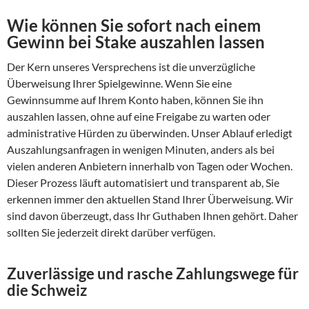
Wie können Sie sofort nach einem
Gewinn bei Stake auszahlen lassen
Der Kern unseres Versprechens ist die unverzügliche
Überweisung Ihrer Spielgewinne. Wenn Sie eine
Gewinnsumme auf Ihrem Konto haben, können Sie ihn
auszahlen lassen, ohne auf eine Freigabe zu warten oder
administrative Hürden zu überwinden. Unser Ablauf erledigt
Auszahlungsanfragen in wenigen Minuten, anders als bei
vielen anderen Anbietern innerhalb von Tagen oder Wochen.
Dieser Prozess läuft automatisiert und transparent ab, Sie
erkennen immer den aktuellen Stand Ihrer Überweisung. Wir
sind davon überzeugt, dass Ihr Guthaben Ihnen gehört. Daher
sollten Sie jederzeit direkt darüber verfügen.
Zuverlässige und rasche Zahlungswege für
die Schweiz