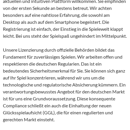
aktuellen und intuitiven Plattform willkommen. Sie empfinden
von der ersten Sekunde an bestens betreut. Wir achten
besonders auf eine nahtlose Erfahrung, die sowohl am
Desktop als auch auf dem Smartphone begeistert. Die
Registrierung ist einfach, der Einstieg in die Spielewelt klappt
leicht. Bei uns steht der Spielspaß ungehindert im Mittelpunkt.
Unsere Lizenzierung durch offizielle Behörden bildet das
Fundament für zuverlässiges Spielen. Wir arbeiten offen und
respektieren die deutschen Regularien. Das ist ein
bedeutendes Sicherheitsmerkmal für Sie. Sie können sich ganz
auf Ihr Spiel konzentrieren, während wir uns um die
technologische und regulatorische Absicherung kümmern. Ein
verantwortungsbewusstes Angebot für den deutschen Markt
ist für uns eine Grundvoraussetzung. Diese konsequente
Compliance schließt ein auch die Einhaltung der neuen
Glücksspielaufsicht (GGL), die für einen regulierten und
gerechten Markt einsteht.