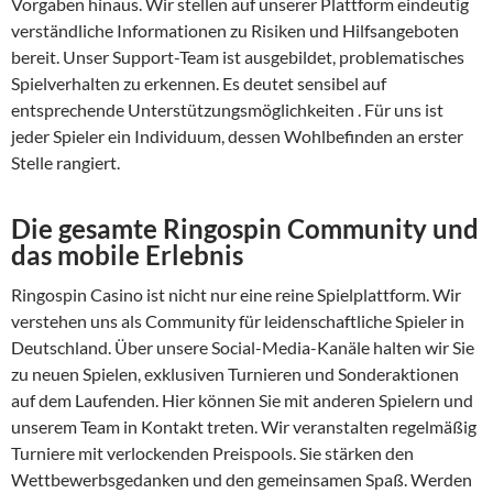
Vorgaben hinaus. Wir stellen auf unserer Plattform eindeutig
verständliche Informationen zu Risiken und Hilfsangeboten
bereit. Unser Support-Team ist ausgebildet, problematisches
Spielverhalten zu erkennen. Es deutet sensibel auf
entsprechende Unterstützungsmöglichkeiten . Für uns ist
jeder Spieler ein Individuum, dessen Wohlbefinden an erster
Stelle rangiert.
Die gesamte Ringospin Community und
das mobile Erlebnis
Ringospin Casino ist nicht nur eine reine Spielplattform. Wir
verstehen uns als Community für leidenschaftliche Spieler in
Deutschland. Über unsere Social-Media-Kanäle halten wir Sie
zu neuen Spielen, exklusiven Turnieren und Sonderaktionen
auf dem Laufenden. Hier können Sie mit anderen Spielern und
unserem Team in Kontakt treten. Wir veranstalten regelmäßig
Turniere mit verlockenden Preispools. Sie stärken den
Wettbewerbsgedanken und den gemeinsamen Spaß. Werden