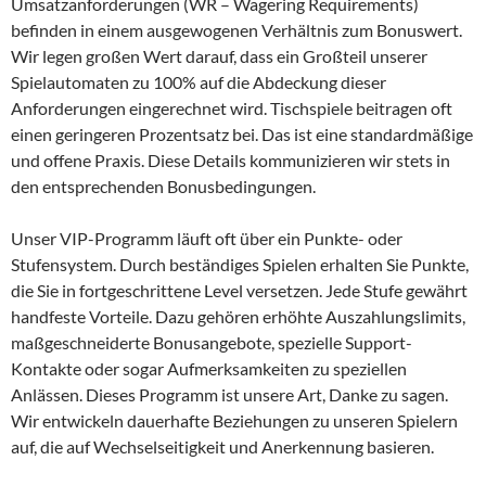
Umsatzanforderungen (WR – Wagering Requirements)
befinden in einem ausgewogenen Verhältnis zum Bonuswert.
Wir legen großen Wert darauf, dass ein Großteil unserer
Spielautomaten zu 100% auf die Abdeckung dieser
Anforderungen eingerechnet wird. Tischspiele beitragen oft
einen geringeren Prozentsatz bei. Das ist eine standardmäßige
und offene Praxis. Diese Details kommunizieren wir stets in
den entsprechenden Bonusbedingungen.
Unser VIP-Programm läuft oft über ein Punkte- oder
Stufensystem. Durch beständiges Spielen erhalten Sie Punkte,
die Sie in fortgeschrittene Level versetzen. Jede Stufe gewährt
handfeste Vorteile. Dazu gehören erhöhte Auszahlungslimits,
maßgeschneiderte Bonusangebote, spezielle Support-
Kontakte oder sogar Aufmerksamkeiten zu speziellen
Anlässen. Dieses Programm ist unsere Art, Danke zu sagen.
Wir entwickeln dauerhafte Beziehungen zu unseren Spielern
auf, die auf Wechselseitigkeit und Anerkennung basieren.