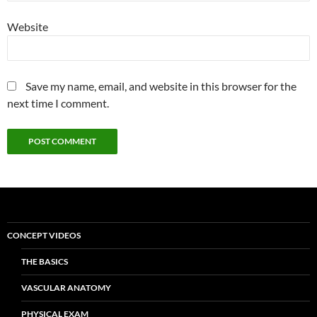
Website
Save my name, email, and website in this browser for the
next time I comment.
CONCEPT VIDEOS
THE BASICS
VASCULAR ANATOMY
PHYSICAL EXAM