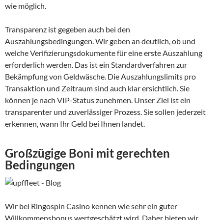
wie möglich.
Transparenz ist gegeben auch bei den
Auszahlungsbedingungen. Wir geben an deutlich, ob und
welche Verifizierungsdokumente für eine erste Auszahlung
erforderlich werden. Das ist ein Standardverfahren zur
Bekämpfung von Geldwäsche. Die Auszahlungslimits pro
Transaktion und Zeitraum sind auch klar ersichtlich. Sie
können je nach VIP-Status zunehmen. Unser Ziel ist ein
transparenter und zuverlässiger Prozess. Sie sollen jederzeit
erkennen, wann Ihr Geld bei Ihnen landet.
Großzügige Boni mit gerechten
Bedingungen
Wir bei Ringospin Casino kennen wie sehr ein guter
Willkommensbonus wertgeschätzt wird. Daher bieten wir