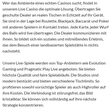
Wer das Ambiente eines echten Casinos sucht, findet in
unserem Live Casino die optimale Lösung. Übertragen Sie
geschulte Dealer an realen Tischen in Echtzeit auf Ihr Gerät.
Sie sind in der Lage bei Roulette, Blackjack, Baccarat und Poker
mit anderen Spielern in Kontakt treten. Jede Karte, jeder Wurf
des Balls wird live übertragen. Die Dealer kommunizieren mit
Ihnen. So bildet sich ein soziales und mitreißendes Erlebnis,
das dem Besuch einer landbasierten Spielstätte in nichts
nachsteht.
Unsere Live-Spiele werden von Top-Anbietern wie Evolution
Gaming und Pragmatic Play Live angeboten. Sie bieten
höchste Qualität und faire Spielabläufe. Die Studios sind
modern bestückt und bieten verschiedene Tischlimits. So
profitieren sowohl vorsichtige Spieler als auch Highroller auf
ihre Kosten. Die Verbindung ist störungsfrei, das Bild
kristallklar. Sie können sich vollständig auf Ihre nächste
Strategie konzentrieren.