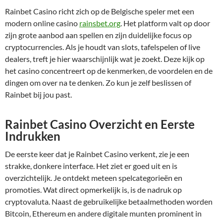
Rainbet Casino richt zich op de Belgische speler met een
modern online casino
rainsbet.org
. Het platform valt op door
zijn grote aanbod aan spellen en zijn duidelijke focus op
cryptocurrencies. Als je houdt van slots, tafelspelen of live
dealers, treft je hier waarschijnlijk wat je zoekt. Deze kijk op
het casino concentreert op de kenmerken, de voordelen en de
dingen om over na te denken. Zo kun je zelf beslissen of
Rainbet bij jou past.
Rainbet Casino Overzicht en Eerste
Indrukken
De eerste keer dat je Rainbet Casino verkent, zie je een
strakke, donkere interface. Het ziet er goed uit en is
overzichtelijk. Je ontdekt meteen spelcategorieën en
promoties. Wat direct opmerkelijk is, is de nadruk op
cryptovaluta. Naast de gebruikelijke betaalmethoden worden
Bitcoin, Ethereum en andere digitale munten prominent in