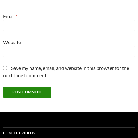
Email
*
Website
Save my name, email, and website in this browser for the
next time I comment.
CONCEPT VIDEOS