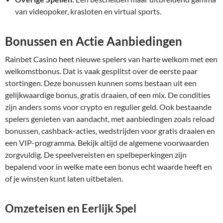
van videopoker, krasloten en virtual sports.
Bonussen en Actie Aanbiedingen
Rainbet Casino heet nieuwe spelers van harte welkom met een
welkomstbonus. Dat is vaak gesplitst over de eerste paar
stortingen. Deze bonussen kunnen soms bestaan uit een
gelijkwaardige bonus, gratis draaien, of een mix. De condities
zijn anders soms voor crypto en regulier geld. Ook bestaande
spelers genieten van aandacht, met aanbiedingen zoals reload
bonussen, cashback-acties, wedstrijden voor gratis draaien en
een VIP-programma. Bekijk altijd de algemene voorwaarden
zorgvuldig. De speelvereisten en spelbeperkingen zijn
bepalend voor in welke mate een bonus echt waarde heeft en
of je winsten kunt laten uitbetalen.
Omzeteisen en Eerlijk Spel