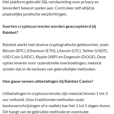
Het platform gebruikt SSL-versleuteling voor privacy en
bevordert bewust spelen aan. Controleer zelf altijd je
plaatselijke juridische verplichtingen.
Soorten cryptocurrencies worden geaccepteerd bij
Rainbet?
Rainbet werkt met diverse cryptografische geldsoorten, zoals
Bitcoin (BTC), Ethereum (ETH), Litecoin (LTC), Tether (USDT),
USD Coin (USDC), Ripple (XRP) en Dogecoin (DOGE). Deze
opties leveren voor razendsnelle overboekingen, meestal
zonder dat er de tarieven van gebruikelijke methoden.
Hoe gauw nemen uitbetalingen bij Rainbet Casino?
Uitbetalingen in cryptocurrencies zijn meestal binnen 1 tot 3
uur voltooid. Voor traditionele methoden zoals
bankoverschrijvingen of e-wallets kan het 1 tot 5 dagen duren.
Dit hangt van de gebruikte methode en eventuele