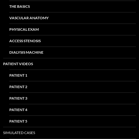
THE BASICS
VASCULAR ANATOMY
PHYSICAL EXAM
ACCESS STENOSIS
DIALYSIS MACHINE
PATIENT VIDEOS
PATIENT 1
PATIENT 2
PATIENT 3
PATIENT 4
PATIENT 5
SIMULATED CASES