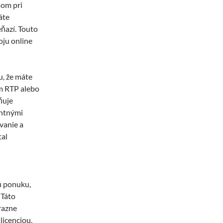
som pri
áte
ňazí. Touto
ju online
u, že máte
ým RTP alebo
ňuje
antnými
vanie a
tal
ú ponuku,
 Táto
razne
licenciou,