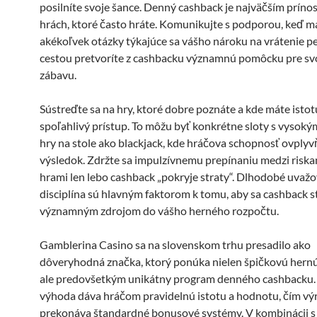
posilníte svoje šance. Denný cashback je najväčším príno
hrách, ktoré často hráte. Komunikujte s podporou, keď m
akékoľvek otázky týkajúce sa vášho nároku na vrátenie pe
cestou pretvoríte z cashbacku významnú pomôcku pre svo
zábavu.
Sústreďte sa na hry, ktoré dobre poznáte a kde máte istot
spoľahlivý prístup. To môžu byť konkrétne sloty s vysok
hry na stole ako blackjack, kde hráčova schopnosť ovplyv
výsledok. Zdržte sa impulzívnemu prepínaniu medzi risk
hrami len lebo cashback „pokryje straty“. Dlhodobé uvažo
disciplína sú hlavným faktorom k tomu, aby sa cashback s
významným zdrojom do vášho herného rozpočtu.
Gamblerina Casino sa na slovenskom trhu presadilo ako
dôveryhodná značka, ktorý ponúka nielen špičkovú hern
ale predovšetkým unikátny program denného cashbacku.
výhoda dáva hráčom pravidelnú istotu a hodnotu, čím vý
prekonáva štandardné bonusové systémy. V kombinácii s 