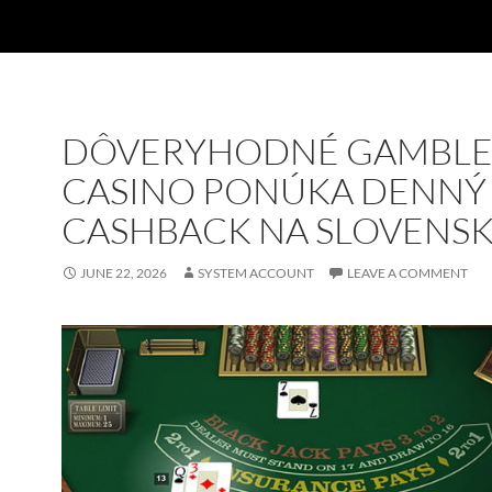
DÔVERYHODNÉ GAMBLE
CASINO PONÚKA DENNÝ
CASHBACK NA SLOVENS
JUNE 22, 2026
SYSTEM ACCOUNT
LEAVE A COMMENT