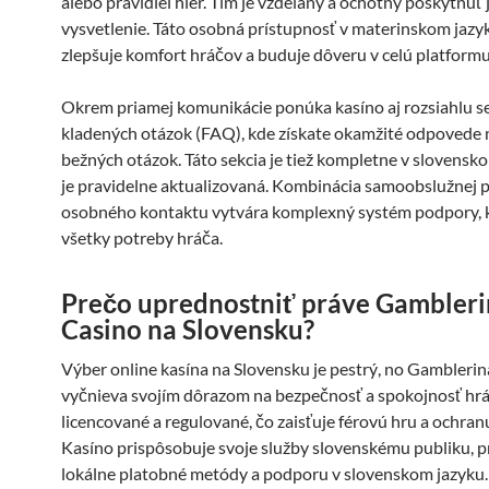
alebo pravidiel hier. Tím je vzdelaný a ochotný poskytnúť 
vysvetlenie. Táto osobná prístupnosť v materinskom jazy
zlepšuje komfort hráčov a buduje dôveru v celú platformu
Okrem priamej komunikácie ponúka kasíno aj rozsiahlu s
kladených otázok (FAQ), kde získate okamžité odpovede 
bežných otázok. Táto sekcia je tiež kompletne v slovensk
je pravidelne aktualizovaná. Kombinácia samoobslužnej 
osobného kontaktu vytvára komplexný systém podpory, 
všetky potreby hráča.
Prečo uprednostniť práve Gambler
Casino na Slovensku?
Výber online kasína na Slovensku je pestrý, no Gambleri
vyčnieva svojím dôrazom na bezpečnosť a spokojnosť hrá
licencované a regulované, čo zaisťuje férovú hru a ochran
Kasíno prispôsobuje svoje služby slovenskému publiku, 
lokálne platobné metódy a podporu v slovenskom jazyku.