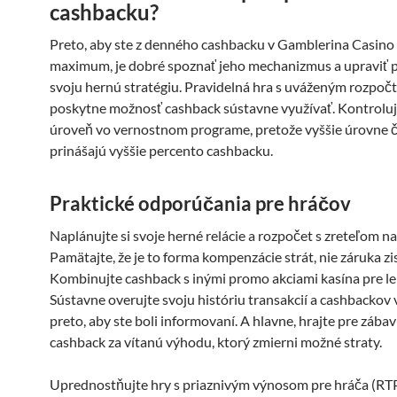
cashbacku?
Preto, aby ste z denného cashbacku v Gamblerina Casino v
maximum, je dobré spoznať jeho mechanizmus a upraviť 
svoju hernú stratégiu. Pravidelná hra s uváženým rozpo
poskytne možnosť cashback sústavne využívať. Kontroluj
úroveň vo vernostnom programe, pretože vyššie úrovne 
prinášajú vyššie percento cashbacku.
Praktické odporúčania pre hráčov
Naplánujte si svoje herné relácie a rozpočet s zreteľom n
Pamätajte, že je to forma kompenzácie strát, nie záruka zi
Kombinujte cashback s inými promo akciami kasína pre lep
Sústavne overujte svoju históriu transakcií a cashbackov 
preto, aby ste boli informovaní. A hlavne, hrajte pre zábav
cashback za vítanú výhodu, ktorý zmierni možné straty.
Uprednostňujte hry s priaznivým výnosom pre hráča (RTP