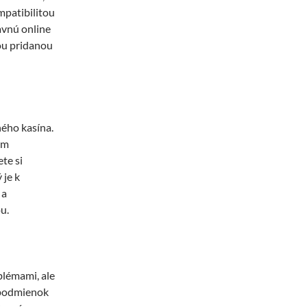
mpatibilitou
avnú online
ou pridanou
ého kasína.
im
te si
 je k
 a
u.
blémami, ale
 podmienok