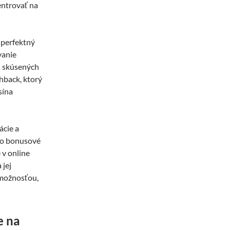
entrovať na
 perfektný
vanie
j skúsených
hback, ktorý
sína
ácie a
e o bonusové
 v online
 jej
 možnosťou,
e na