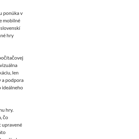
ju ponúka v
re mobilné
 slovenskí
ané hry
počítačovej
 vizuálna
káciu, len
y a podpora
o ideálneho
hu hry.
, čo
at upravené
áto