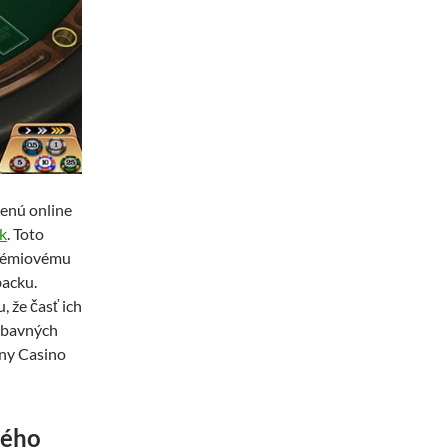
čenú online
k
. Toto
prémiovému
backu.
 že časť ich
zábavných
iny Casino
ného