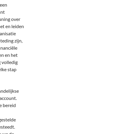
leen
ant
uning over
et en leiden
anisatie
eding zijn,
inanciële
en en het
 volledig
elke stap
andelijkse
saccount.
e bereid
gestelde
esteedt.
n we de