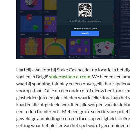
Hartelijk welkom bij Stake Casino, de top locatie in het dig
spellen in België
stakecasinoo.eu.com
. We bieden een om
waarbij spanning, fair play en een onvergelijkbare spelerv
voorop staan. Of je nu een oude rot of nieuw bent, onze mi
glashelder: jou een plek bieden waarin elke draai aan het wi
kaarten die uitgedeeld wordt en alle worpen van de dobb
een reden tot vieren is. Met een grote selectie van spelletj
geweldige aanbiedingen en een focus op veiligheid, creëre
setting waar het plezier van het spel wordt gecombineerd