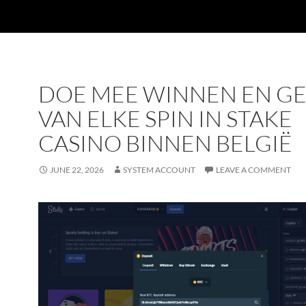
DOE MEE WINNEN EN GE
VAN ELKE SPIN IN STAKE
CASINO BINNEN BELGIË
JUNE 22, 2026
SYSTEM ACCOUNT
LEAVE A COMMENT