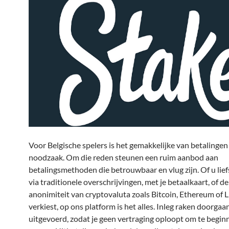
Voor Belgische spelers is het gemakkelijke van betalingen
noodzaak. Om die reden steunen een ruim aanbod aan
betalingsmethoden die betrouwbaar en vlug zijn. Of u lief
via traditionele overschrijvingen, met je betaalkaart, of d
anonimiteit van cryptovaluta zoals Bitcoin, Ethereum of L
verkiest, op ons platform is het alles. Inleg raken doorgaa
uitgevoerd, zodat je geen vertraging oploopt om te begi