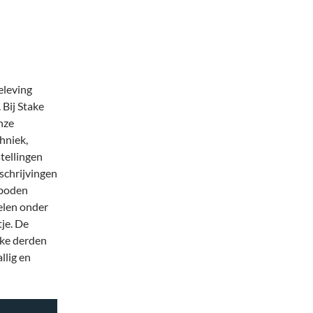
eleving
 Bij Stake
nze
hniek,
tellingen
rschrijvingen
rboden
elen onder
tje. De
jke derden
llig en