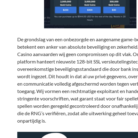
De grondslag van een onbezorgde en aangename game-b
betekent een anker van absolute beveiliging en zekerheid.
Casino aanvaarden wij geen compromissen op dit vlak. O
platform hanteert nieuwste 128-bit SSL versleutelingstec
overeenkomstige beveiligingsstandaard die door bank ins
wordt ingezet. Dit houdt in dat al uw privé gegevens, ove
en communicatie volledig afgeschermd worden tegen ve
toegang. Wij vormen een rechtmatige exploitant en hand
stringente voorschriften, wat garant staat voor fair spelle
spellen worden geregeld gecontroleerd door onafhankeli
die de RNG’s verifiëren, zodat alle uitwerking geheel toeva
onpartijdig is.