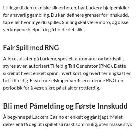
I tillegg til den tekniske sikkerheten, har Luckera hjelpemidler
for ansvarlig gambling. Du kan definere grenser for innskudd,
tap eller hvor mye du spiller. Spilling skal være moro, og disse
verktøyene hjelper deg å holde det slik.
Fair Spill med RNG
Alle resultater på Luckera, spesielt automater og bordspill,
styres av en autorisert Tilfeldig Tall Generator (RNG). Dette
sikrer at hvert enkelt spinn, hvert kort, og hvert terningkast er
helt tilfeldig. Eksterne selskaper verifiserer denne RNG-en
periodisk for å være sikre på at alt er rettferdig.
Bli med Påmelding og Første Innskudd
Å begynne på Luckera Casino er enkelt og går kjapt. Målet
deres er å få deg ut i spillet så raskt som mulig, uten masse styr.