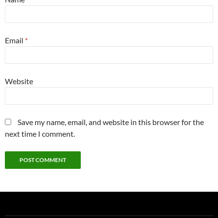
Email
*
Website
Save my name, email, and website in this browser for the
next time I comment.