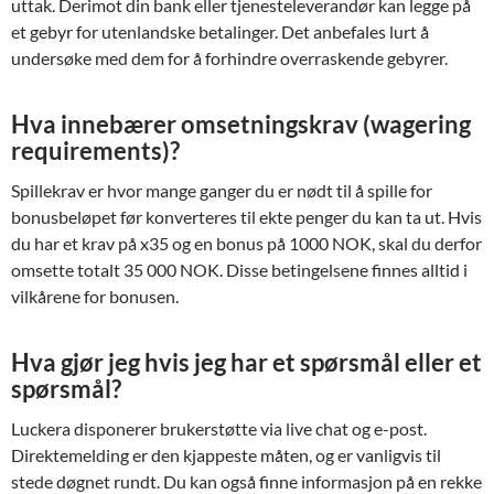
uttak. Derimot din bank eller tjenesteleverandør kan legge på
et gebyr for utenlandske betalinger. Det anbefales lurt å
undersøke med dem for å forhindre overraskende gebyrer.
Hva innebærer omsetningskrav (wagering
requirements)?
Spillekrav er hvor mange ganger du er nødt til å spille for
bonusbeløpet før konverteres til ekte penger du kan ta ut. Hvis
du har et krav på x35 og en bonus på 1000 NOK, skal du derfor
omsette totalt 35 000 NOK. Disse betingelsene finnes alltid i
vilkårene for bonusen.
Hva gjør jeg hvis jeg har et spørsmål eller et
spørsmål?
Luckera disponerer brukerstøtte via live chat og e-post.
Direktemelding er den kjappeste måten, og er vanligvis til
stede døgnet rundt. Du kan også finne informasjon på en rekke