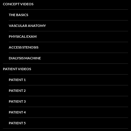
CONCEPT VIDEOS
THE BASICS
VASCULAR ANATOMY
PHYSICAL EXAM
ACCESS STENOSIS
DIALYSIS MACHINE
PATIENT VIDEOS
PATIENT 1
PATIENT 2
PATIENT 3
PATIENT 4
PATIENT 5