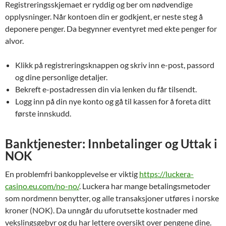
Registreringsskjemaet er ryddig og ber om nødvendige
opplysninger. Når kontoen din er godkjent, er neste steg å
deponere penger. Da begynner eventyret med ekte penger for
alvor.
Klikk på registreringsknappen og skriv inn e-post, passord
og dine personlige detaljer.
Bekreft e-postadressen din via lenken du får tilsendt.
Logg inn på din nye konto og gå til kassen for å foreta ditt
første innskudd.
Banktjenester: Innbetalinger og Uttak i
NOK
En problemfri bankopplevelse er viktig
https://luckera-
casino.eu.com/no-no/
. Luckera har mange betalingsmetoder
som nordmenn benytter, og alle transaksjoner utføres i norske
kroner (NOK). Da unngår du uforutsette kostnader med
vekslingsgebyr og du har lettere oversikt over pengene dine.