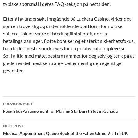
typiske spørsmål i deres FAQ-seksjon på nettsiden.
Etter å ha undersøkt inngående på Luckera Casino, virker det
som en troverdig og underholdende plattform for norske
spillere. Takket være et bredt spillbibliotek, norske
betalingsløsninger, flotte bonuser og et sterkt sikkerhetsfokus,
har de det meste som kreves for en positiv totalopplevelse.
Spill alltid med måte, bestem rammer for deg selv, og tenk på at
gleden er det mest sentrale – det er nemlig den egentlige
gevinsten.
Post
PREVIOUS POST
navigation
Feng Shui Arrangement for Playing Starburst Slot in Canada
NEXT POST
Medical Appointment Queue Book of the Fallen Clinic Visit in UK