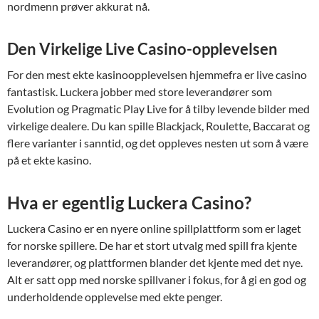
nordmenn prøver akkurat nå.
Den Virkelige Live Casino-opplevelsen
For den mest ekte kasinoopplevelsen hjemmefra er live casino
fantastisk. Luckera jobber med store leverandører som
Evolution og Pragmatic Play Live for å tilby levende bilder med
virkelige dealere. Du kan spille Blackjack, Roulette, Baccarat og
flere varianter i sanntid, og det oppleves nesten ut som å være
på et ekte kasino.
Hva er egentlig Luckera Casino?
Luckera Casino er en nyere online spillplattform som er laget
for norske spillere. De har et stort utvalg med spill fra kjente
leverandører, og plattformen blander det kjente med det nye.
Alt er satt opp med norske spillvaner i fokus, for å gi en god og
underholdende opplevelse med ekte penger.