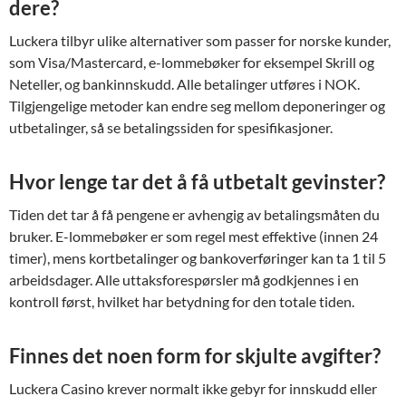
dere?
Luckera tilbyr ulike alternativer som passer for norske kunder,
som Visa/Mastercard, e-lommebøker for eksempel Skrill og
Neteller, og bankinnskudd. Alle betalinger utføres i NOK.
Tilgjengelige metoder kan endre seg mellom deponeringer og
utbetalinger, så se betalingssiden for spesifikasjoner.
Hvor lenge tar det å få utbetalt gevinster?
Tiden det tar å få pengene er avhengig av betalingsmåten du
bruker. E-lommebøker er som regel mest effektive (innen 24
timer), mens kortbetalinger og bankoverføringer kan ta 1 til 5
arbeidsdager. Alle uttaksforespørsler må godkjennes i en
kontroll først, hvilket har betydning for den totale tiden.
Finnes det noen form for skjulte avgifter?
Luckera Casino krever normalt ikke gebyr for innskudd eller