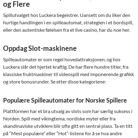
og Flere
Spillutvalget hos Luckera begeistrer. Uansett om du liker den
hurtige handlingen i en spilleautomat, strategien i et bordspill,
eller den autentiske følelsen fra et live casino, har du noe her.
Oppdag Slot-maskinene
Spilleautomater er som regel hovedattraksjonen, og hos
Luckera slår det hjertet kraftig. De har flere hundre titler, fra
klassiske fruktmaskiner til videospill med imponerende grafikk
og store bonusrunder. Se etter disse kategoriene:
Populære Spilleautomater for Norske Spillere
Plattformen har et bra utvalg av slots som har særlig suksess i
Norden. Spill med vikingtema, nordiske myter eller fra
skandinaviske utviklere blir ofte gitt en sentral plass. Ta en titt
på “Mest populære” eller “Hot”-listene for å se hva andre