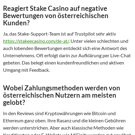
Reagiert Stake Casino auf negative
Bewertungen von österreichischen
Kunden?
Ja, das Stake-Support-Team ist auf Trustpilot sehr aktiv
https://stakeecasino.com/de-at/
. Unter vielen schlechten und
auch lobenden Bewertungen entdeckt sich eine Antwort des
Unternehmens. Oft erfolgt darin zur Aufklärung per Live-Chat
gebeten. Das belegt einen kundenfreundlichen und aktiven
Umgang mit Feedback.
Wobei Zahlungsmethoden werden von
österreichischen Nutzern am meisten
gelobt?
In den Reviews sind Kryptowährungen wie Bitcoin und
Ethereum ganz oben. Ihre Rasanz und die kleinen Gebühren
werden unterstrichen. Aber auch klassische Methoden wie
Kreditkarten oder E-Wallets wie MiFinity werden gut erwähnt.