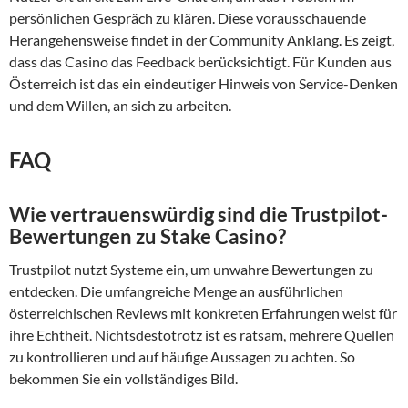
persönlichen Gespräch zu klären. Diese vorausschauende
Herangehensweise findet in der Community Anklang. Es zeigt,
dass das Casino das Feedback berücksichtigt. Für Kunden aus
Österreich ist das ein eindeutiger Hinweis von Service-Denken
und dem Willen, an sich zu arbeiten.
FAQ
Wie vertrauenswürdig sind die Trustpilot-
Bewertungen zu Stake Casino?
Trustpilot nutzt Systeme ein, um unwahre Bewertungen zu
entdecken. Die umfangreiche Menge an ausführlichen
österreichischen Reviews mit konkreten Erfahrungen weist für
ihre Echtheit. Nichtsdestotrotz ist es ratsam, mehrere Quellen
zu kontrollieren und auf häufige Aussagen zu achten. So
bekommen Sie ein vollständiges Bild.