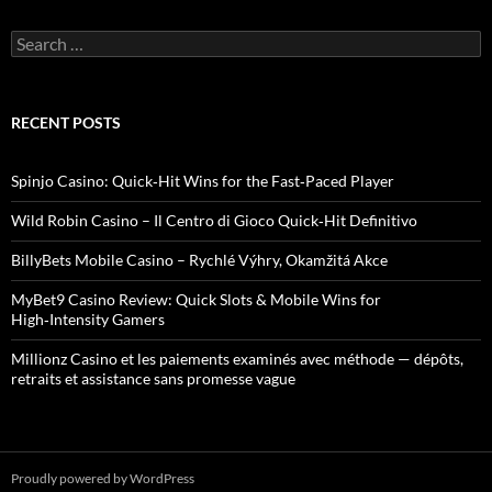
Search
for:
RECENT POSTS
Spinjo Casino: Quick‑Hit Wins for the Fast‑Paced Player
Wild Robin Casino – Il Centro di Gioco Quick‑Hit Definitivo
BillyBets Mobile Casino – Rychlé Výhry, Okamžitá Akce
MyBet9 Casino Review: Quick Slots & Mobile Wins for
High‑Intensity Gamers
Millionz Casino et les paiements examinés avec méthode — dépôts,
retraits et assistance sans promesse vague
Proudly powered by WordPress