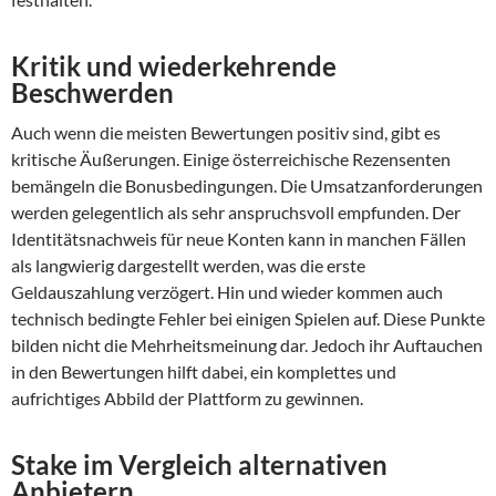
Kritik und wiederkehrende
Beschwerden
Auch wenn die meisten Bewertungen positiv sind, gibt es
kritische Äußerungen. Einige österreichische Rezensenten
bemängeln die Bonusbedingungen. Die Umsatzanforderungen
werden gelegentlich als sehr anspruchsvoll empfunden. Der
Identitätsnachweis für neue Konten kann in manchen Fällen
als langwierig dargestellt werden, was die erste
Geldauszahlung verzögert. Hin und wieder kommen auch
technisch bedingte Fehler bei einigen Spielen auf. Diese Punkte
bilden nicht die Mehrheitsmeinung dar. Jedoch ihr Auftauchen
in den Bewertungen hilft dabei, ein komplettes und
aufrichtiges Abbild der Plattform zu gewinnen.
Stake im Vergleich alternativen
Anbietern