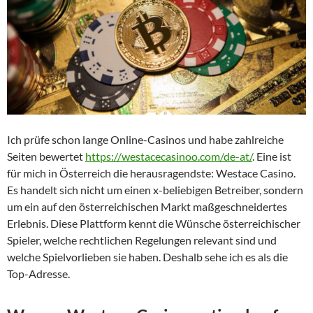
Ich prüfe schon lange Online-Casinos und habe zahlreiche
Seiten bewertet
https://westacecasinoo.com/de-at/
. Eine ist
für mich in Österreich die herausragendste: Westace Casino.
Es handelt sich nicht um einen x-beliebigen Betreiber, sondern
um ein auf den österreichischen Markt maßgeschneidertes
Erlebnis. Diese Plattform kennt die Wünsche österreichischer
Spieler, welche rechtlichen Regelungen relevant sind und
welche Spielvorlieben sie haben. Deshalb sehe ich es als die
Top-Adresse.