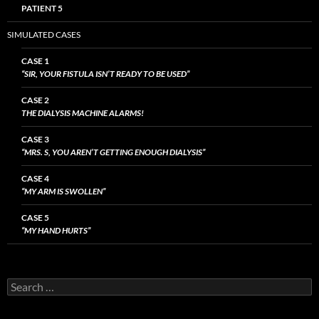
PATIENT 5
SIMULATED CASES
CASE 1
“SIR, YOUR FISTULA ISN’T READY TO BE USED”
CASE 2
THE DIALYSIS MACHINE ALARMS!
CASE 3
“MRS. S, YOU AREN’T GETTING ENOUGH DIALYSIS”
CASE 4
“MY ARM IS SWOLLEN”
CASE 5
“MY HAND HURTS”
Search
for: