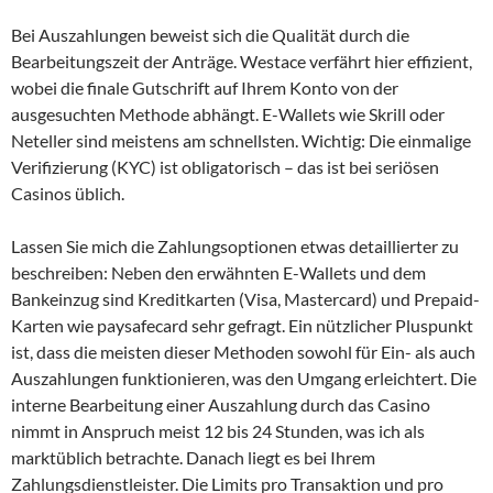
Bei Auszahlungen beweist sich die Qualität durch die
Bearbeitungszeit der Anträge. Westace verfährt hier effizient,
wobei die finale Gutschrift auf Ihrem Konto von der
ausgesuchten Methode abhängt. E-Wallets wie Skrill oder
Neteller sind meistens am schnellsten. Wichtig: Die einmalige
Verifizierung (KYC) ist obligatorisch – das ist bei seriösen
Casinos üblich.
Lassen Sie mich die Zahlungsoptionen etwas detaillierter zu
beschreiben: Neben den erwähnten E-Wallets und dem
Bankeinzug sind Kreditkarten (Visa, Mastercard) und Prepaid-
Karten wie paysafecard sehr gefragt. Ein nützlicher Pluspunkt
ist, dass die meisten dieser Methoden sowohl für Ein- als auch
Auszahlungen funktionieren, was den Umgang erleichtert. Die
interne Bearbeitung einer Auszahlung durch das Casino
nimmt in Anspruch meist 12 bis 24 Stunden, was ich als
marktüblich betrachte. Danach liegt es bei Ihrem
Zahlungsdienstleister. Die Limits pro Transaktion und pro