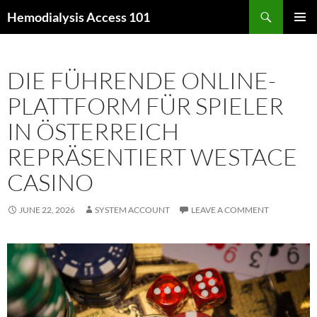
Skip
Search
Hemodialysis Access 101
to
PRIMAR
content
MENU
DIE FÜHRENDE ONLINE-
PLATTFORM FÜR SPIELER
IN ÖSTERREICH
REPRÄSENTIERT WESTACE
CASINO
JUNE 22, 2026
SYSTEM ACCOUNT
LEAVE A COMMENT