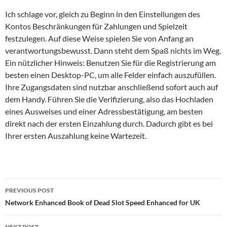
Ich schlage vor, gleich zu Beginn in den Einstellungen des
Kontos Beschränkungen für Zahlungen und Spielzeit
festzulegen. Auf diese Weise spielen Sie von Anfang an
verantwortungsbewusst. Dann steht dem Spaß nichts im Weg.
Ein nützlicher Hinweis: Benutzen Sie für die Registrierung am
besten einen Desktop-PC, um alle Felder einfach auszufüllen.
Ihre Zugangsdaten sind nutzbar anschließend sofort auch auf
dem Handy. Führen Sie die Verifizierung, also das Hochladen
eines Ausweises und einer Adressbestätigung, am besten
direkt nach der ersten Einzahlung durch. Dadurch gibt es bei
Ihrer ersten Auszahlung keine Wartezeit.
Post
PREVIOUS POST
navigation
Network Enhanced Book of Dead Slot Speed Enhanced for UK
NEXT POST