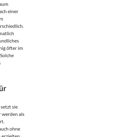
raum
ach einer
em
schiedlich.
natlich
eundliches
ig öfter im
 Solche
h
ür
setzt sie
r werden als
rt.
 auch ohne
 erzielten