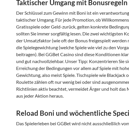
Taktischer Umgang mit Bonusregeln
Der Schlüssel zum Gewinn mit Boni ist ein verantwortung
taktischer Umgang. Für jede Promotion, ob Willkommen
Gratisspiele oder Geld-zurück, gelten konkrete Bedingun
sollten Sie immer sorgfältig lesen. Die zwei wichtigsten K
der Umsatzfaktor (wie oft der Bonus freigespielt werden
die Spielegewichtung (welche Spiele wie viel zu den Vorg
beitragen). Bei GGBet Casino sind diese Konditionen klar
und gut nachvollziehbar. Unser Tipp: Konzentrieren Sie si
Erreichung der Bedingungen vor allem auf Spiele mit hoh
Gewichtung, also meist Spiele. Tischspiele wie Blackjack 
Roulette zählen oft nur wenig bei oder sind ausgenomme
Richtlinien aktiv beachtet, vermeidet Ärger und holt da
aus jeder Aktion heraus.
Reload Boni und wöchentliche Speci
Das Spielerleben bei GGBet wird nicht ausschließlich vo