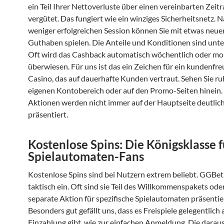
ein Teil Ihrer Nettoverluste über einen vereinbarten Zeit
vergütet. Das fungiert wie ein winziges Sicherheitsnetz. N
weniger erfolgreichen Session können Sie mit etwas neu
Guthaben spielen. Die Anteile und Konditionen sind unter
Oft wird das Cashback automatisch wöchentlich oder mo
überwiesen. Für uns ist das ein Zeichen für ein kundenfr
Casino, das auf dauerhafte Kunden vertraut. Sehen Sie ruh
eigenen Kontobereich oder auf den Promo-Seiten hinein.
Aktionen werden nicht immer auf der Hauptseite deutlic
präsentiert.
Kostenlose Spins: Die Königsklasse f
Spielautomaten-Fans
Kostenlose Spins sind bei Nutzern extrem beliebt. GGBet 
taktisch ein. Oft sind sie Teil des Willkommenspakets ode
separate Aktion für spezifische Spielautomaten präsentie
Besonders gut gefällt uns, dass es Freispiele gelegentlich
Einzahlung gibt, wie zur einfachen Anmeldung. Die daraus