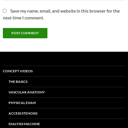
Save my name, email, and website in this browser for the
next time I comment.
CONCEPT VIDEOS
THE BASICS
VASCULAR ANATOMY
PHYSICAL EXAM
ACCESS STENOSIS
DIALYSIS MACHINE