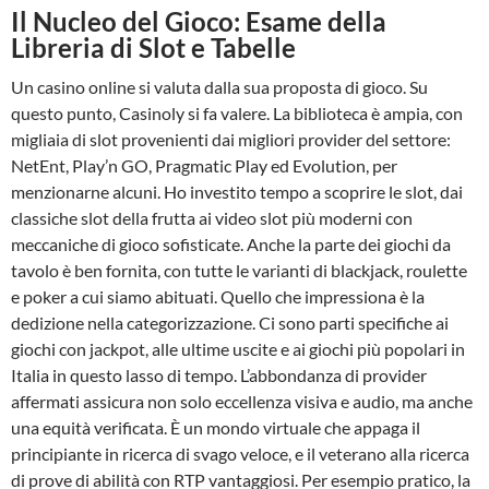
Il Nucleo del Gioco: Esame della
Libreria di Slot e Tabelle
Un casino online si valuta dalla sua proposta di gioco. Su
questo punto, Casinoly si fa valere. La biblioteca è ampia, con
migliaia di slot provenienti dai migliori provider del settore:
NetEnt, Play’n GO, Pragmatic Play ed Evolution, per
menzionarne alcuni. Ho investito tempo a scoprire le slot, dai
classiche slot della frutta ai video slot più moderni con
meccaniche di gioco sofisticate. Anche la parte dei giochi da
tavolo è ben fornita, con tutte le varianti di blackjack, roulette
e poker a cui siamo abituati. Quello che impressiona è la
dedizione nella categorizzazione. Ci sono parti specifiche ai
giochi con jackpot, alle ultime uscite e ai giochi più popolari in
Italia in questo lasso di tempo. L’abbondanza di provider
affermati assicura non solo eccellenza visiva e audio, ma anche
una equità verificata. È un mondo virtuale che appaga il
principiante in ricerca di svago veloce, e il veterano alla ricerca
di prove di abilità con RTP vantaggiosi. Per esempio pratico, la