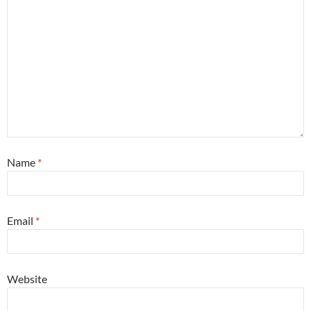
Name
*
Email
*
Website