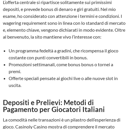
L’offerta centrale si ripartisce solitamente sui primissimi
depositi, e prevede bonus di denaro e giri gratuiti. Nel mio
esame, ho considerato con attenzione i termini e condizioni. I
wagering requirement sono in linea con lo standard di mercato
e, elemento chiave, vengono dichiarati in modo evidente. Oltre
al benvenuto, la sito mantiene vivo l’interesse con:
Un programma fedeltà a gradini, che ricompensa il gioco
costante con punti convertibili in bonus.
Promozioni settimanali, come bonus bonus o tornei a
premi.
Offerte speciali pensate ai giochi live o alle nuove slot in
uscita.
Depositi e Prelievi: Metodi di
Pagamento per Giocatori Italiani
La comodità nelle transazioni è un pilastro dell’esperienza di
gioco. Casinoly Casino mostra di comprendere il mercato