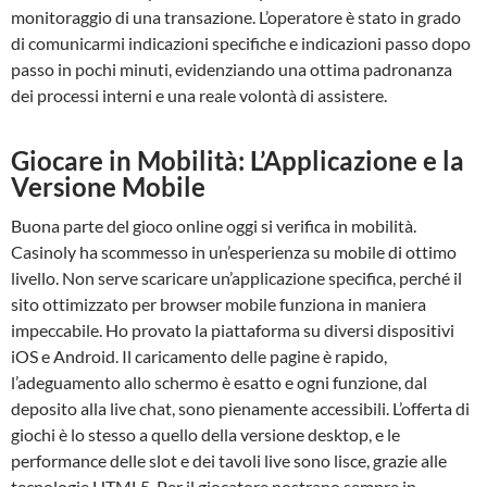
monitoraggio di una transazione. L’operatore è stato in grado
di comunicarmi indicazioni specifiche e indicazioni passo dopo
passo in pochi minuti, evidenziando una ottima padronanza
dei processi interni e una reale volontà di assistere.
Giocare in Mobilità: L’Applicazione e la
Versione Mobile
Buona parte del gioco online oggi si verifica in mobilità.
Casinoly ha scommesso in un’esperienza su mobile di ottimo
livello. Non serve scaricare un’applicazione specifica, perché il
sito ottimizzato per browser mobile funziona in maniera
impeccabile. Ho provato la piattaforma su diversi dispositivi
iOS e Android. Il caricamento delle pagine è rapido,
l’adeguamento allo schermo è esatto e ogni funzione, dal
deposito alla live chat, sono pienamente accessibili. L’offerta di
giochi è lo stesso a quello della versione desktop, e le
performance delle slot e dei tavoli live sono lisce, grazie alle
tecnologie HTML5. Per il giocatore nostrano sempre in