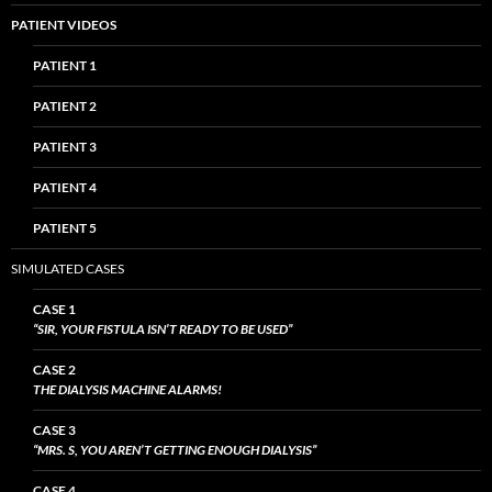
PATIENT VIDEOS
PATIENT 1
PATIENT 2
PATIENT 3
PATIENT 4
PATIENT 5
SIMULATED CASES
CASE 1
“SIR, YOUR FISTULA ISN’T READY TO BE USED”
CASE 2
THE DIALYSIS MACHINE ALARMS!
CASE 3
“MRS. S, YOU AREN’T GETTING ENOUGH DIALYSIS”
CASE 4