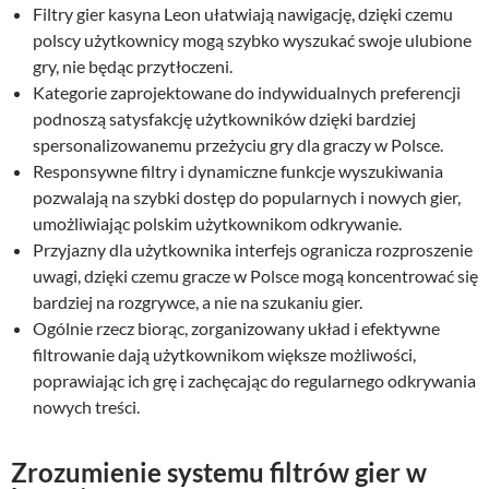
Filtry gier kasyna Leon ułatwiają nawigację, dzięki czemu
polscy użytkownicy mogą szybko wyszukać swoje ulubione
gry, nie będąc przytłoczeni.
Kategorie zaprojektowane do indywidualnych preferencji
podnoszą satysfakcję użytkowników dzięki bardziej
spersonalizowanemu przeżyciu gry dla graczy w Polsce.
Responsywne filtry i dynamiczne funkcje wyszukiwania
pozwalają na szybki dostęp do popularnych i nowych gier,
umożliwiając polskim użytkownikom odkrywanie.
Przyjazny dla użytkownika interfejs ogranicza rozproszenie
uwagi, dzięki czemu gracze w Polsce mogą koncentrować się
bardziej na rozgrywce, a nie na szukaniu gier.
Ogólnie rzecz biorąc, zorganizowany układ i efektywne
filtrowanie dają użytkownikom większe możliwości,
poprawiając ich grę i zachęcając do regularnego odkrywania
nowych treści.
Zrozumienie systemu filtrów gier w