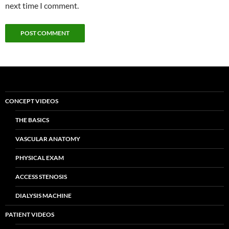
next time I comment.
CONCEPT VIDEOS
THE BASICS
VASCULAR ANATOMY
PHYSICAL EXAM
ACCESS STENOSIS
DIALYSIS MACHINE
PATIENT VIDEOS