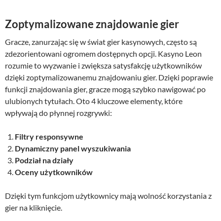
Zoptymalizowane znajdowanie gier
Gracze, zanurzając się w świat gier kasynowych, często są
zdezorientowani ogromem dostępnych opcji. Kasyno Leon
rozumie to wyzwanie i zwiększa satysfakcję użytkowników
dzięki zoptymalizowanemu znajdowaniu gier. Dzięki poprawie
funkcji znajdowania gier, gracze mogą szybko nawigować po
ulubionych tytułach. Oto 4 kluczowe elementy, które
wpływają do płynnej rozgrywki:
Filtry responsywne
Dynamiczny panel wyszukiwania
Podział na działy
Oceny użytkowników
Dzięki tym funkcjom użytkownicy mają wolność korzystania z
gier na kliknięcie.