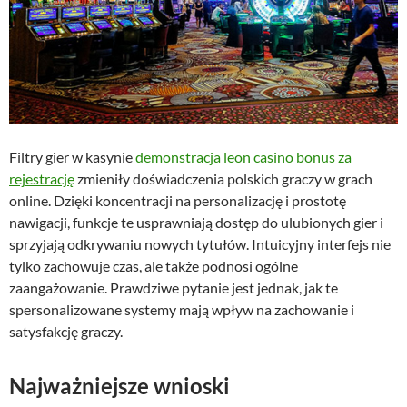
Filtry gier w kasynie
demonstracja leon casino bonus za
rejestrację
zmieniły doświadczenia polskich graczy w grach
online. Dzięki koncentracji na personalizację i prostotę
nawigacji, funkcje te usprawniają dostęp do ulubionych gier i
sprzyjają odkrywaniu nowych tytułów. Intuicyjny interfejs nie
tylko zachowuje czas, ale także podnosi ogólne
zaangażowanie. Prawdziwe pytanie jest jednak, jak te
spersonalizowane systemy mają wpływ na zachowanie i
satysfakcję graczy.
Najważniejsze wnioski