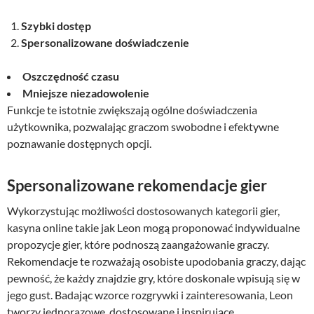
Szybki dostęp
Spersonalizowane doświadczenie
Oszczędność czasu
Mniejsze niezadowolenie
Funkcje te istotnie zwiększają ogólne doświadczenia
użytkownika, pozwalając graczom swobodne i efektywne
poznawanie dostępnych opcji.
Spersonalizowane rekomendacje gier
Wykorzystując możliwości dostosowanych kategorii gier,
kasyna online takie jak Leon mogą proponować indywidualne
propozycje gier, które podnoszą zaangażowanie graczy.
Rekomendacje te rozważają osobiste upodobania graczy, dając
pewność, że każdy znajdzie gry, które doskonale wpisują się w
jego gust. Badając wzorce rozgrywki i zainteresowania, Leon
tworzy jednorazowe, dostosowane i inspirujące