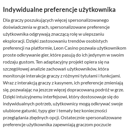
Indywidualne preferencje użytkownika
Dla graczy poszukujących więcej spersonalizowanego
doświadczenia w grach, spersonalizowane preferencje
użytkownika odgrywają znaczącą rolę w ulepszaniu
eksploracji. Dzięki zastosowaniu trendów osobistych
preferencji na platformie, Leon Casino pozwala użytkownikom
proste odkrywanie gier, które pasują do ich jedynym w swoim
rodzaju gustom. Ten adaptacyjny projekt opiera się na
szczegółowej analizie zachowań użytkowników, która
monitoruje interakcje graczy z różnymi tytułami i funkcjami.
Wraz z interakcją graczy z kasynem, ich preferencje zmieniają
się, pozwalając na jeszcze więcej dopracowaną podróż w grze.
Dzięki intuicyjnemu interfejsowi, który dostosowuje się do
indywidualnych potrzeb, użytkownicy mogą odkrywać swoje
ulubione gatunki, typy gier i tematy bez konieczności
przeglądania zbędnych opcji. Ostatecznie spersonalizowane
preferencje użytkownika zapewniają graczom poczucie