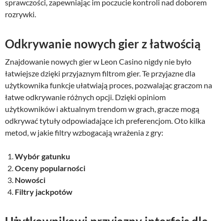
sprawczości, zapewniając im poczucie kontroli nad doborem
rozrywki.
Odkrywanie nowych gier z łatwością
Znajdowanie nowych gier w Leon Casino nigdy nie było
łatwiejsze dzięki przyjaznym filtrom gier. Te przyjazne dla
użytkownika funkcje ułatwiają proces, pozwalając graczom na
łatwe odkrywanie różnych opcji. Dzięki opiniom
użytkowników i aktualnym trendom w grach, gracze mogą
odkrywać tytuły odpowiadające ich preferencjom. Oto kilka
metod, w jakie filtry wzbogacają wrażenia z gry:
Wybór gatunku
Oceny popularności
Nowości
Filtry jackpotów