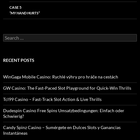
CASE 5
“MY HAND HURTS”
Search
for:
RECENT POSTS
WinGaga Mobile Casino: Rychlé výhry pro hráče na cestách
GW Casino: The Fast‑Paced Slot Playground for Quick‑Win Thrills
Tcl99 Casino – Fast‑Track Slot Action & Live Thrills
Dudespin Casino Free Spins Umsatzbedingungen: Einfach oder
Schwierig?
Candy Spinz Casino – Sumérgete en Dulces Slots y Ganancias
Instantáneas