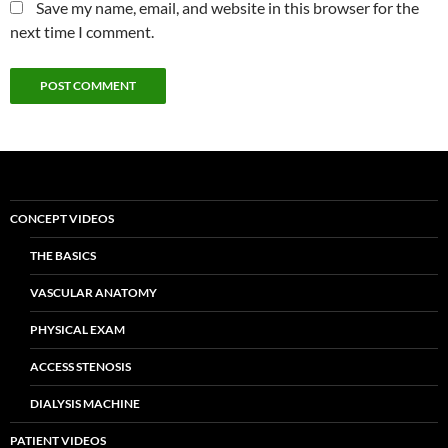
Save my name, email, and website in this browser for the
next time I comment.
CONCEPT VIDEOS
THE BASICS
VASCULAR ANATOMY
PHYSICAL EXAM
ACCESS STENOSIS
DIALYSIS MACHINE
PATIENT VIDEOS