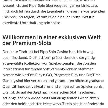
wesentlich, und PiperSpin überzeugt auf ganzer Linie. Lass
mich dich führen durch die Eigenheiten dieses hervorragenden
Casinos und zeigen, warum es dein neuer Treffpunkt für
exzellente Unterhaltung sein sollte.
Willkommen in einer exklusiven Welt
der Premium-Slots
Der erste Eindruck bei PiperSpin Casino ist schlichtweg
beeindruckend. Die Plattform präsentiert eine sorgfältig
ausgewählte Kollektion von Spielautomaten, die von den
international führenden Softwareentwicklern stammen.
Namen wie NetEnt, Play’n GO, Pragmatic Play und Big Time
Gaming sind hier vertreten und garantieren höchste grafische
Qualität, innovative Features und ein gerechtes Spielerlebnis.
Egal, ob du auf der Jagd nach klassischen Slotmaschinen,
actiongeladenen Video-Slots mit ausgefeilten Geschichten
oder den heißbegehrten Megaways-Titeln bist, hier findest du