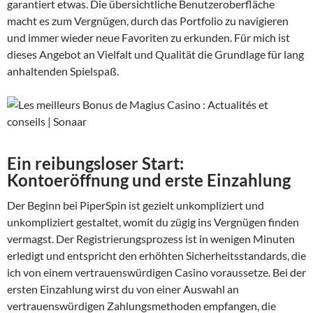
garantiert etwas. Die übersichtliche Benutzeroberfläche
macht es zum Vergnügen, durch das Portfolio zu navigieren
und immer wieder neue Favoriten zu erkunden. Für mich ist
dieses Angebot an Vielfalt und Qualität die Grundlage für lang
anhaltenden Spielspaß.
Ein reibungsloser Start:
Kontoeröffnung und erste Einzahlung
Der Beginn bei PiperSpin ist gezielt unkompliziert und
unkompliziert gestaltet, womit du zügig ins Vergnügen finden
vermagst. Der Registrierungsprozess ist in wenigen Minuten
erledigt und entspricht den erhöhten Sicherheitsstandards, die
ich von einem vertrauenswürdigen Casino voraussetze. Bei der
ersten Einzahlung wirst du von einer Auswahl an
vertrauenswürdigen Zahlungsmethoden empfangen, die