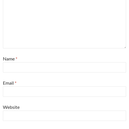
Name
*
Email
*
Website