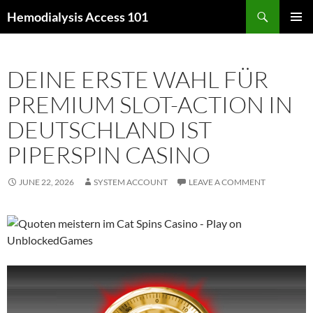
Skip
Search
Hemodialysis Access 101
to
PRIMAR
content
MENU
DEINE ERSTE WAHL FÜR
PREMIUM SLOT-ACTION IN
DEUTSCHLAND IST
PIPERSPIN CASINO
JUNE 22, 2026
SYSTEM ACCOUNT
LEAVE A COMMENT