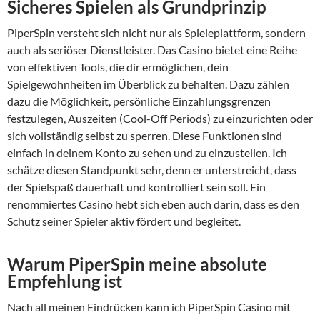
Sicheres Spielen als Grundprinzip
PiperSpin versteht sich nicht nur als Spieleplattform, sondern
auch als seriöser Dienstleister. Das Casino bietet eine Reihe
von effektiven Tools, die dir ermöglichen, dein
Spielgewohnheiten im Überblick zu behalten. Dazu zählen
dazu die Möglichkeit, persönliche Einzahlungsgrenzen
festzulegen, Auszeiten (Cool-Off Periods) zu einzurichten oder
sich vollständig selbst zu sperren. Diese Funktionen sind
einfach in deinem Konto zu sehen und zu einzustellen. Ich
schätze diesen Standpunkt sehr, denn er unterstreicht, dass
der Spielspaß dauerhaft und kontrolliert sein soll. Ein
renommiertes Casino hebt sich eben auch darin, dass es den
Schutz seiner Spieler aktiv fördert und begleitet.
Warum PiperSpin meine absolute
Empfehlung ist
Nach all meinen Eindrücken kann ich PiperSpin Casino mit