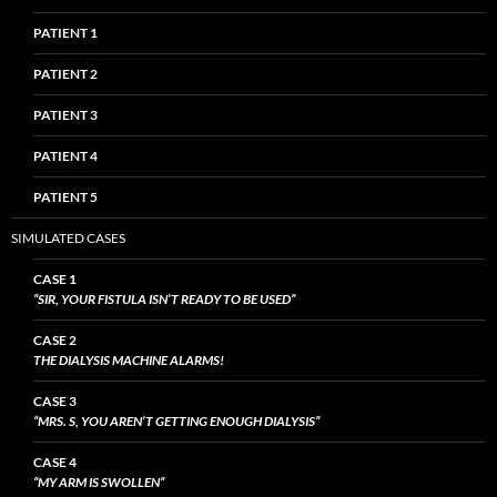
PATIENT 1
PATIENT 2
PATIENT 3
PATIENT 4
PATIENT 5
SIMULATED CASES
CASE 1
“SIR, YOUR FISTULA ISN’T READY TO BE USED”
CASE 2
THE DIALYSIS MACHINE ALARMS!
CASE 3
“MRS. S, YOU AREN’T GETTING ENOUGH DIALYSIS”
CASE 4
“MY ARM IS SWOLLEN”