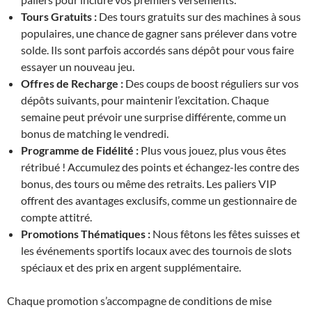
Tours Gratuits :
Des tours gratuits sur des machines à sous
populaires, une chance de gagner sans prélever dans votre
solde. Ils sont parfois accordés sans dépôt pour vous faire
essayer un nouveau jeu.
Offres de Recharge :
Des coups de boost réguliers sur vos
dépôts suivants, pour maintenir l’excitation. Chaque
semaine peut prévoir une surprise différente, comme un
bonus de matching le vendredi.
Programme de Fidélité :
Plus vous jouez, plus vous êtes
rétribué ! Accumulez des points et échangez-les contre des
bonus, des tours ou même des retraits. Les paliers VIP
offrent des avantages exclusifs, comme un gestionnaire de
compte attitré.
Promotions Thématiques :
Nous fêtons les fêtes suisses et
les événements sportifs locaux avec des tournois de slots
spéciaux et des prix en argent supplémentaire.
Chaque promotion s’accompagne de conditions de mise