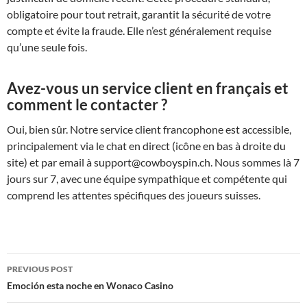
obligatoire pour tout retrait, garantit la sécurité de votre
compte et évite la fraude. Elle n’est généralement requise
qu’une seule fois.
Avez-vous un service client en français et
comment le contacter ?
Oui, bien sûr. Notre service client francophone est accessible,
principalement via le chat en direct (icône en bas à droite du
site) et par email à support@cowboyspin.ch. Nous sommes là 7
jours sur 7, avec une équipe sympathique et compétente qui
comprend les attentes spécifiques des joueurs suisses.
Post
PREVIOUS POST
navigation
Emoción esta noche en Wonaco Casino