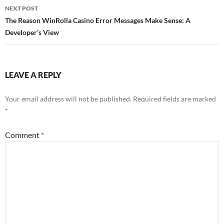
NEXT POST
The Reason WinRolla Casino Error Messages Make Sense: A
Developer’s View
LEAVE A REPLY
Your email address will not be published.
Required fields are marked
*
Comment
*