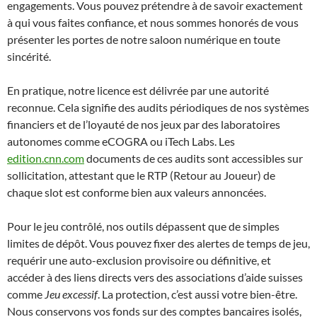
engagements. Vous pouvez prétendre à de savoir exactement
à qui vous faites confiance, et nous sommes honorés de vous
présenter les portes de notre saloon numérique en toute
sincérité.
En pratique, notre licence est délivrée par une autorité
reconnue. Cela signifie des audits périodiques de nos systèmes
financiers et de l’loyauté de nos jeux par des laboratoires
autonomes comme eCOGRA ou iTech Labs. Les
edition.cnn.com
documents de ces audits sont accessibles sur
sollicitation, attestant que le RTP (Retour au Joueur) de
chaque slot est conforme bien aux valeurs annoncées.
Pour le jeu contrôlé, nos outils dépassent que de simples
limites de dépôt. Vous pouvez fixer des alertes de temps de jeu,
requérir une auto-exclusion provisoire ou définitive, et
accéder à des liens directs vers des associations d’aide suisses
comme
Jeu excessif
. La protection, c’est aussi votre bien-être.
Nous conservons vos fonds sur des comptes bancaires isolés,