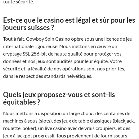
toute sécurité.
Est-ce que le casino est légal et sûr pour les
joueurs suisses ?
Tout à fait. Cowboy Spin Casino opère sous une licence de jeu
internationale rigoureuse. Nous mettons en œuvre un
cryptage SSL 256-bit de haute qualité pour protéger vos
données et nos jeux sont audités pour leur équité. Votre
sécurité et la légalité de nos opérations sont nos priorités,
dans le respect des standards helvétiques.
Quels jeux proposez-vous et sont-ils
équitables ?
Nous mettons à disposition un large choix : des centaines de
machines à sous (slots), des jeux de table classiques (blackjack,
roulette, poker), un live casino avec de vrais croupiers, et des
jeux à jackpot progressif. Tous proviennent de fournisseurs