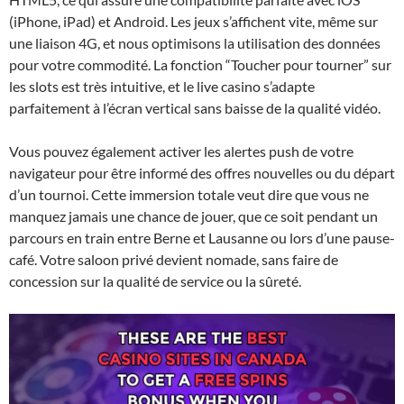
(iPhone, iPad) et Android. Les jeux s’affichent vite, même sur
une liaison 4G, et nous optimisons la utilisation des données
pour votre commodité. La fonction “Toucher pour tourner” sur
les slots est très intuitive, et le live casino s’adapte
parfaitement à l’écran vertical sans baisse de la qualité vidéo.
Vous pouvez également activer les alertes push de votre
navigateur pour être informé des offres nouvelles ou du départ
d’un tournoi. Cette immersion totale veut dire que vous ne
manquez jamais une chance de jouer, que ce soit pendant un
parcours en train entre Berne et Lausanne ou lors d’une pause-
café. Votre saloon privé devient nomade, sans faire de
concession sur la qualité de service ou la sûreté.