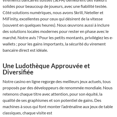
solides pour beaucoup de joueurs, avec une fiabilité testée.
Côté solutions numériques, nous avons Skrill, Neteller et
MiFinity, excellentes pour ceux qui désirent de la vitesse
(souvent en quelques heures). Nous œuvrons aussi à inclure
des solutions locales modernes pour rester en phase avec le
marché. Notre avis ? Pour les petits montants, privilégiez les e-
wallets ; pour les gains importants, la sécurité du virement
bancaire direct est idéale.
Une Ludothèque Approuvée et
Diversifiée
Notre casino en ligne regorge des meilleurs jeux actuels, tous
proposés par des développeurs de renommée mondiale. Nous
retenons chaque titre avec attention, pour son équité, la
qualité de ses graphismes et son potentiel de gains. Des
machines à sous qui font monter l’adrénaline aux jeux de table
classiques, chaque visite est