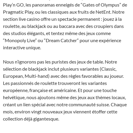
Play’n GO, les panoramas enneigés de “Gates of Olympus” de
Pragmatic Play, ou les classiques aux fruits de NetEnt. Notre
section live casino offre un spectacle permanent : jouez à la
roulette, au blackjack ou au baccara avec des croupiers dans
des studios élégants, et tentez même des jeux comme
“Monopoly Live” ou “Dream Catcher” pour une expérience
interactive unique.
Nous n’ignorons pas les puristes des jeux de table. Notre
sélection de blackjack inclut plusieurs variantes (Classic,
European, Multi-hand) avec des règles favorables au joueur.
Les passionnés de roulette trouveront les variantes
européenne, française et américaine. Et pour une touche
helvétique, nous ajoutons même des jeux aux thèmes locaux,
créant un lien spécial avec notre communauté suisse. Chaque
mois, environ vingt nouveaux jeux viennent étoffer cette
collection déjà gigantesque.