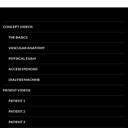
CONCEPT VIDEOS
THE BASICS
VASCULAR ANATOMY
PHYSICAL EXAM
ACCESS STENOSIS
DIALYSIS MACHINE
PATIENT VIDEOS
PATIENT 1
PATIENT 2
PATIENT 3