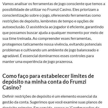
Vamos analisar os ferramentas de jogo consciente que temos a
possibilidade de utilizar no Frumzi Casino. Eles priorizam a
conscientização sobre o jogo, oferecendo ferramentas como
restrições de depósito, lembretes de tempo e opções de
autoexclusão. O assistência ao jogador é eficiente, garantindo
que possamos buscar ajuda a qualquer momento por meio de
sua time treinada. Ao compreender esses ferramentas,
protegemos taticamente nossa vivência, evitando potenciais
problemas e cultivando um ambiente de jogo balanceado e
agradável. É essencial dominarmos esses controles para
manter uma experiência de jogo prazerosa.
Como faço para estabelecer limites de
depósito na minha conta do Frumzi
Casino?
Definir restrições de depósito é um elemento essencial da
gestão da conta. Sugerimos que você examine suas planos de
depósito primeiro. Em seguida, acesse as ‘Configurações da