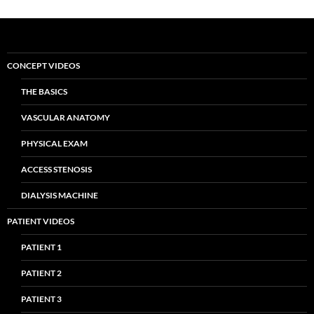
CONCEPT VIDEOS
THE BASICS
VASCULAR ANATOMY
PHYSICAL EXAM
ACCESS STENOSIS
DIALYSIS MACHINE
PATIENT VIDEOS
PATIENT 1
PATIENT 2
PATIENT 3