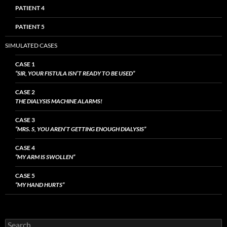
PATIENT 4
PATIENT 5
SIMULATED CASES
CASE 1
“SIR, YOUR FISTULA ISN’T READY TO BE USED”
CASE 2
THE DIALYSIS MACHINE ALARMS!
CASE 3
“MRS. S, YOU AREN’T GETTING ENOUGH DIALYSIS”
CASE 4
“MY ARM IS SWOLLEN”
CASE 5
“MY HAND HURTS”
Search