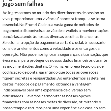
jogo sem falhas
Ao ingressarmos no mundo dos divertimentos de cassino ao
vivo, proporcionar uma vivência financeira tranquila se torna
essencial. No Frumzi Casino, a vasta gama de métodos de
pagamento disponíveis, que vão de e-wallets a movimentações
bancárias, atende às nossas diversas escolhas financeiras.
Selecionar a opção de pagamento certa é crucial; é necessário
considerar elementos como a velocidade e os encargos da
operação. Não podemos ignorar a segurança da transação, que
é essencial para proteger os nossos dados financeiros durante
as movimentações digitais. O Frumzi emprega tecnologia de
codificação de ponta, garantindo que todas as operações
fiquem secretas e resguardadas. Ao entendermos as detalhes
destes métodos de pagamento, obtemos a vantagem
indispensável para uma experiência de diversão sem
dificuldades. Devemos harmonizar as nossas opções
financeiras com as nossas metas de diversão, otimizando o
nosso tempo e recursos para uma experiência de cassino sem