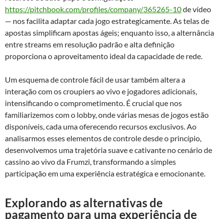
https://pitchbook.com/profiles/company/365265-10
de vídeo
— nos facilita adaptar cada jogo estrategicamente. As telas de
apostas simplificam apostas ágeis; enquanto isso, a alternância
entre streams em resolução padrão e alta definição
proporciona o aproveitamento ideal da capacidade de rede.
Um esquema de controle fácil de usar também altera a
interação com os croupiers ao vivo e jogadores adicionais,
intensificando o comprometimento. É crucial que nos
familiarizemos com o lobby, onde várias mesas de jogos estão
disponíveis, cada uma oferecendo recursos exclusivos. Ao
analisarmos esses elementos de controle desde o princípio,
desenvolvemos uma trajetória suave e cativante no cenário de
cassino ao vivo da Frumzi, transformando a simples
participação em uma experiência estratégica e emocionante.
Explorando as alternativas de
pagamento para uma experiência de