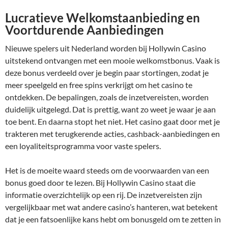
Lucratieve Welkomstaanbieding en
Voortdurende Aanbiedingen
Nieuwe spelers uit Nederland worden bij Hollywin Casino
uitstekend ontvangen met een mooie welkomstbonus. Vaak is
deze bonus verdeeld over je begin paar stortingen, zodat je
meer speelgeld en free spins verkrijgt om het casino te
ontdekken. De bepalingen, zoals de inzetvereisten, worden
duidelijk uitgelegd. Dat is prettig, want zo weet je waar je aan
toe bent. En daarna stopt het niet. Het casino gaat door met je
trakteren met terugkerende acties, cashback-aanbiedingen en
een loyaliteitsprogramma voor vaste spelers.
Het is de moeite waard steeds om de voorwaarden van een
bonus goed door te lezen. Bij Hollywin Casino staat die
informatie overzichtelijk op een rij. De inzetvereisten zijn
vergelijkbaar met wat andere casino’s hanteren, wat betekent
dat je een fatsoenlijke kans hebt om bonusgeld om te zetten in