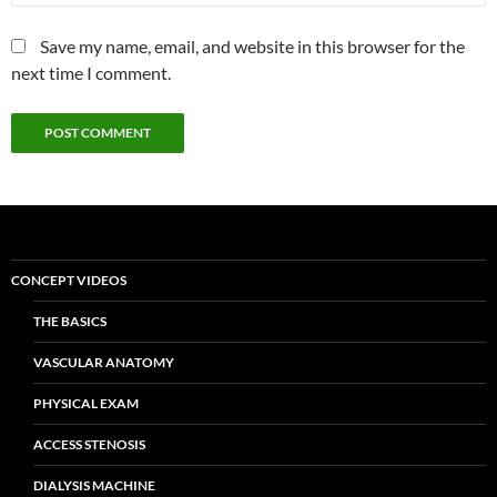
Save my name, email, and website in this browser for the
next time I comment.
CONCEPT VIDEOS
THE BASICS
VASCULAR ANATOMY
PHYSICAL EXAM
ACCESS STENOSIS
DIALYSIS MACHINE