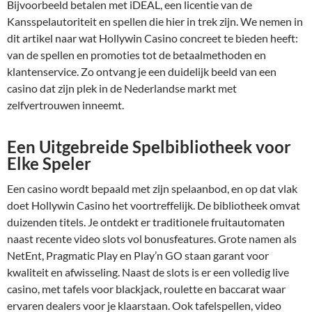
Bijvoorbeeld betalen met iDEAL, een licentie van de
Kansspelautoriteit en spellen die hier in trek zijn. We nemen in
dit artikel naar wat Hollywin Casino concreet te bieden heeft:
van de spellen en promoties tot de betaalmethoden en
klantenservice. Zo ontvang je een duidelijk beeld van een
casino dat zijn plek in de Nederlandse markt met
zelfvertrouwen inneemt.
Een Uitgebreide Spelbibliotheek voor
Elke Speler
Een casino wordt bepaald met zijn spelaanbod, en op dat vlak
doet Hollywin Casino het voortreffelijk. De bibliotheek omvat
duizenden titels. Je ontdekt er traditionele fruitautomaten
naast recente video slots vol bonusfeatures. Grote namen als
NetEnt, Pragmatic Play en Play’n GO staan garant voor
kwaliteit en afwisseling. Naast de slots is er een volledig live
casino, met tafels voor blackjack, roulette en baccarat waar
ervaren dealers voor je klaarstaan. Ook tafelspellen, video