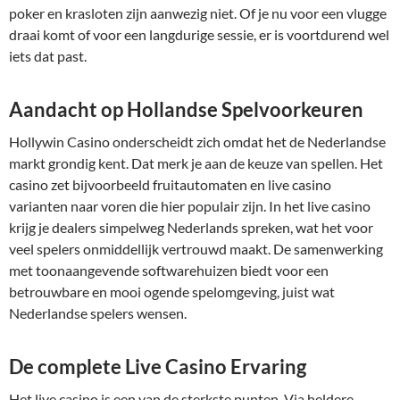
poker en krasloten zijn aanwezig niet. Of je nu voor een vlugge
draai komt of voor een langdurige sessie, er is voortdurend wel
iets dat past.
Aandacht op Hollandse Spelvoorkeuren
Hollywin Casino onderscheidt zich omdat het de Nederlandse
markt grondig kent. Dat merk je aan de keuze van spellen. Het
casino zet bijvoorbeeld fruitautomaten en live casino
varianten naar voren die hier populair zijn. In het live casino
krijg je dealers simpelweg Nederlands spreken, wat het voor
veel spelers onmiddellijk vertrouwd maakt. De samenwerking
met toonaangevende softwarehuizen biedt voor een
betrouwbare en mooi ogende spelomgeving, juist wat
Nederlandse spelers wensen.
De complete Live Casino Ervaring
Het live casino is een van de sterkste punten. Via heldere