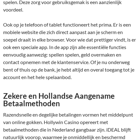
spelen. Deze zorg voor gebruiksgemak is een aanzienlijk
voordeel.
Ook op je telefoon of tablet functioneert het prima. Er is een
mobiele website die zich direct aanpast aan je scherm en
soepel draait in elke browser. Voor wie dat prettiger vindt, is er
ook een speciale app. In de app zijn alle essentiële functies
eenvoudig aanwezig: spellen spelen, geld overmaken en
contact opnemen met de klantenservice. Of je nu onderweg
bent of thuis op de bank, je hebt altijd en overal toegang tot je
account en het hele spelaanbod.
Zekere en Hollandse Aangename
Betaalmethoden
Razendsnelle en degelijke betalingen vormen het middelpunt
van online gokken. Hollywin Casino opereert met
betaalmethoden die in Nederland gangbaar zijn. iDEAL blijft
natuurlijk voorop, waarmee je onmiddellijk en beschermd