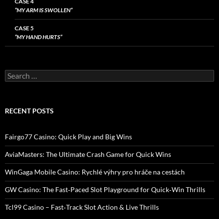
CASE 4
“MY ARM IS SWOLLEN”
CASE 5
“MY HAND HURTS”
Search
for:
RECENT POSTS
Fairgo77 Casino: Quick Play and Big Wins
AviaMasters: The Ultimate Crash Game for Quick Wins
WinGaga Mobile Casino: Rychlé výhry pro hráče na cestách
GW Casino: The Fast‑Paced Slot Playground for Quick‑Win Thrills
Tcl99 Casino – Fast‑Track Slot Action & Live Thrills