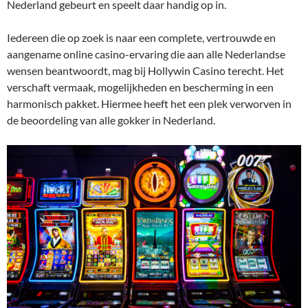
Nederland gebeurt en speelt daar handig op in.
Iedereen die op zoek is naar een complete, vertrouwde en
aangename online casino-ervaring die aan alle Nederlandse
wensen beantwoordt, mag bij Hollywin Casino terecht. Het
verschaft vermaak, mogelijkheden en bescherming in een
harmonisch pakket. Hiermee heeft het een plek verworven in
de beoordeling van alle gokker in Nederland.