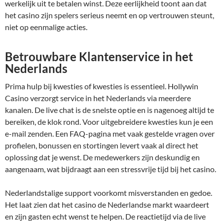
werkelijk uit te betalen winst. Deze eerlijkheid toont aan dat
het casino zijn spelers serieus neemt en op vertrouwen steunt,
niet op eenmalige acties.
Betrouwbare Klantenservice in het
Nederlands
Prima hulp bij kwesties of kwesties is essentieel. Hollywin
Casino verzorgt service in het Nederlands via meerdere
kanalen. De live chat is de snelste optie en is nagenoeg altijd te
bereiken, de klok rond. Voor uitgebreidere kwesties kun je een
e-mail zenden. Een FAQ-pagina met vaak gestelde vragen over
profielen, bonussen en stortingen levert vaak al direct het
oplossing dat je wenst. De medewerkers zijn deskundig en
aangenaam, wat bijdraagt aan een stressvrije tijd bij het casino.
Nederlandstalige support voorkomt misverstanden en gedoe.
Het laat zien dat het casino de Nederlandse markt waardeert
en zijn gasten echt wenst te helpen. De reactietijd via de live