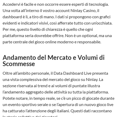
Accedervi è facile e non occorre essere esperti di tecnologia.
Una volta all’interno il vostro account Ninlay Casino, il
dashboard è lì, a tiro di mano. I dati si propongono con grafici
evidenti e indicatori visivi, così afferrate tutto con un’occhiata.
Per me, questo livello di chiarezza è quello che ogni
piattaforma seria dovrebbe offrire. Non è un optional, ma una
parte centrale del gioco online moderno e responsabile.
Andamento del Mercato e Volumi di
Scommesse
Oltre all’ambito personale, il Data Dashboard Live presenta
una vista complessiva del mercato del gioco su Ninlay. La
sezione riservata ai trend e ai volumi di puntate illustra
l’andamento aggregato delle attività su tutta la piattaforma.
Potete notare, in tempo reale, se c’è un picco di giocate durante
un evento sportivo serale o se l’apertura di un nuovo gioco live
ha catturato l’attenzione degli italiani. Questi dati raccontano
la storia collettiva dei giocatori.