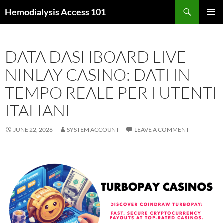
Skip
Search
Hemodialysis Access 101
to
PRIMAR
content
MENU
DATA DASHBOARD LIVE
NINLAY CASINO: DATI IN
TEMPO REALE PER I UTENTI
ITALIANI
JUNE 22, 2026
SYSTEM ACCOUNT
LEAVE A COMMENT