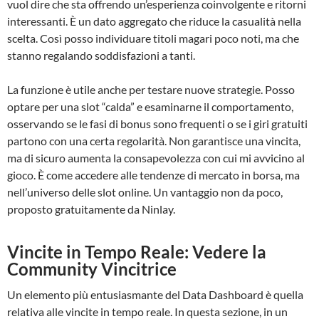
vuol dire che sta offrendo un’esperienza coinvolgente e ritorni
interessanti. È un dato aggregato che riduce la casualità nella
scelta. Così posso individuare titoli magari poco noti, ma che
stanno regalando soddisfazioni a tanti.
La funzione è utile anche per testare nuove strategie. Posso
optare per una slot “calda” e esaminarne il comportamento,
osservando se le fasi di bonus sono frequenti o se i giri gratuiti
partono con una certa regolarità. Non garantisce una vincita,
ma di sicuro aumenta la consapevolezza con cui mi avvicino al
gioco. È come accedere alle tendenze di mercato in borsa, ma
nell’universo delle slot online. Un vantaggio non da poco,
proposto gratuitamente da Ninlay.
Vincite in Tempo Reale: Vedere la
Community Vincitrice
Un elemento più entusiasmante del Data Dashboard è quella
relativa alle vincite in tempo reale. In questa sezione, in un