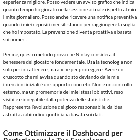
esperienza migliore. Posso vedere un avviso grafico che indica
quanto tempo ho giocato nella sessione attuale rispetto al mio
limite giornaliero. Posso anche ricevere una notifica preventiva
quando i miei depositi mensili stanno per raggiungere la soglia
che ho impostato. La prevenzione diventa proattiva e basata
sui numeri.
Per me, questo metodo prova che Ninlay considera il
benessere del giocatore fondamentale. Usa la tecnologia non
solo per intrattenere, ma anche per proteggere. Avere un
cruscotto che mi avvisa quando sto deviando dalle mie
intenzioni iniziali è un supporto concreto. Non è un controllo
esterno, ma un promemoria dei miei stessi obiettivi, reso
visibile e innegabile dalla potenza delle statistiche.
Rappresenta l’evoluzione del gioco responsabile, da idea
astratta a abitudine quotidiana basata sui dati.
Come Ottimizzare il Dashboard per