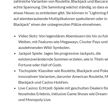
zahlreiche Varianten von Roulette, Blackjack und Baccara
echte Spannung. Die Sammlung wächst ständig, so dass e
etwas Neues zu entdecken gibt. Sie können in “Lightning 
auf atemberaubende Multiplikatoren spekulieren oder in “
Blackjack” einen der unbegrenzten Plätze einnehmen.
Video Slots: Von legendären Abenteuern bis hin zu fut
Welten, mit Features wie Megaways, Cluster Pays und 
ausdehnenden Wild-Symbolen.
Jackpot Spiele: Jagen Sie progressive Jackpots, die
existenzverändernde Summen erzielen, wie in Titeln 
Fortune oder Hall of Gods.
Tischspiele: Klassiker wie Roulette, Blackjack und Poke
innovativen Varianten, darunter American Roulette, 
Blackjack und Casino Hold’em.
Live Casino: Echtzeit-Spiele mit geschulten Dealern für
fesselndes Erlebnis, inklusive Game Shows wie Dream
und Monopoly Live.