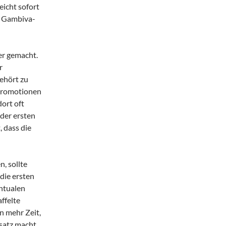
eicht sofort
r Gambiva-
er gemacht.
r
ehört zu
 Promotionen
ort oft
der ersten
, dass die
, sollte
die ersten
entualen
ffelte
n mehr Zeit,
nsatz macht