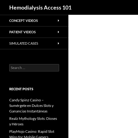
Search
Hemodialysis Access 101
Skip
CONCEPT VIDEOS
to
content
PATIENT VIDEOS
SIMULATED CASES
Search
for:
RECENT POSTS
Candy Spinz Casino –
Sumérgete en Dulces Slots y
Ganancias Instantáneas
Realz Mythology Slots: Dioses
y Héroes
PlayMojo Casino: Rapid Slot
Wins for Mobile Gamers