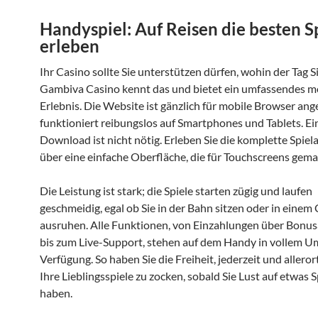
Handyspiel: Auf Reisen die besten S
erleben
Ihr Casino sollte Sie unterstützen dürfen, wohin der Tag Si
Gambiva Casino kennt das und bietet ein umfassendes m
Erlebnis. Die Website ist gänzlich für mobile Browser an
funktioniert reibungslos auf Smartphones und Tablets. Ei
Download ist nicht nötig. Erleben Sie die komplette Spie
über eine einfache Oberfläche, die für Touchscreens gemac
Die Leistung ist stark; die Spiele starten zügig und laufen
geschmeidig, egal ob Sie in der Bahn sitzen oder in einem 
ausruhen. Alle Funktionen, von Einzahlungen über Bonu
bis zum Live-Support, stehen auf dem Handy in vollem U
Verfügung. So haben Sie die Freiheit, jederzeit und alleror
Ihre Lieblingsspiele zu zocken, sobald Sie Lust auf etwas
haben.