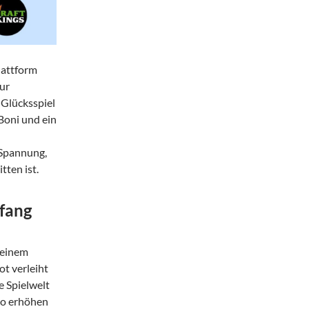
lattform
zur
-Glücksspiel
Boni und ein
n
 Spannung,
tten ist.
pfang
 einem
t verleiht
e Spielwelt
to erhöhen