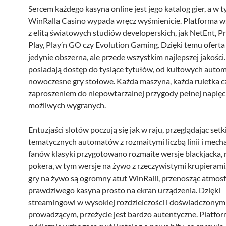
Sercem każdego kasyna online jest jego katalog gier, a w 
WinRalla Casino wypada wręcz wyśmienicie. Platforma w
z elitą światowych studiów developerskich, jak NetEnt, P
Play, Play’n GO czy Evolution Gaming. Dzięki temu oferta 
jedynie obszerna, ale przede wszystkim najlepszej jakości
posiadają dostęp do tysiące tytułów, od kultowych auto
nowoczesne gry stołowe. Każda maszyna, każda ruletka cz
zaproszeniem do niepowtarzalnej przygody pełnej napięci
możliwych wygranych.
Entuzjaści slotów poczują się jak w raju, przeglądając setk
tematycznych automatów z rozmaitymi liczbą linii i mech
fanów klasyki przygotowano rozmaite wersje blackjacka, ru
pokera, w tym wersje na żywo z rzeczywistymi krupierami.
gry na żywo są ogromny atut WinRalli, przenosząc atmos
prawdziwego kasyna prosto na ekran urządzenia. Dzięki
streamingowi w wysokiej rozdzielczości i doświadczonym
prowadzącym, przeżycie jest bardzo autentyczne. Platfo