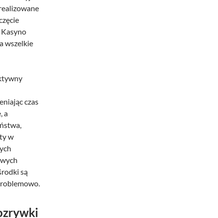
 realizowane
częcie
. Kasyno
a wszelkie
ektywny
eniając czas
, a
eństwa,
ty w
ych
owych
środki są
zproblemowo.
ozrywki