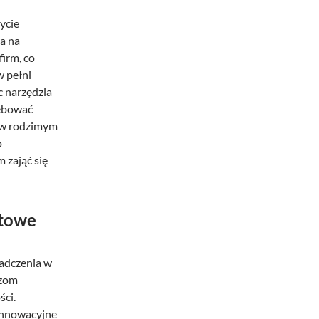
ycie
a na
irm, co
w pełni
c narzędzia
zebować
c w rodzimym
o
 zająć się
rtowe
iadczenia w
czom
ści.
 innowacyjne