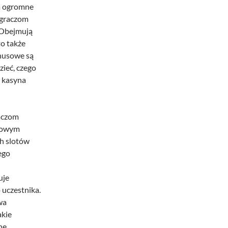
ra ogromne
 graczom
. Obejmują
to także
nusowe są
zieć, czego
y kasyna
raczom
tkowym
h slotów
ego
uje
uczestnika.
wa
akie
ne