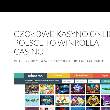
CZOŁOWE KASYNO ONLI
POLSCE TO WINROLLA
CASINO
JUNE 22, 2026
SYSTEM ACCOUNT
LEAVE A COMMENT