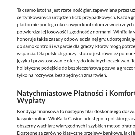
Tak samo istotna jest rzetelność gier, zapewniana przez uż
certyfikowanych urządzeń liczb przypadkowych. Każda gr
platformie podlega okresowym kontrolom zewnętrznych f
potwierdza jej losowość i zgodność z normami. WinRalla 
honoruje także zasady odpowiedzialnej gry, udostępniają
do samokontroli i wsparcie dla graczy, którzy mogą potr
wsparcia. Dla polskich graczy istotne jest również pomo
języku i przystosowanie oferty do lokalnych oczekiwań. T
holistyczne podejście do bezpieczeństwa pozwala graczom
tylko na rozrywce, bez zbędnych zmartwień.
Natychmiastowe Płatności i Komfo
Wypłaty
Kondycja finansowa to następny filar doskonałego dośw
kasynie online. WinRalla Casino udostępnia polskim gra
obszerny wachlarz wiarygodnych i szybkich metod płatno
Dostępne są zarówno klasyczne przelewy bankowe, jak i