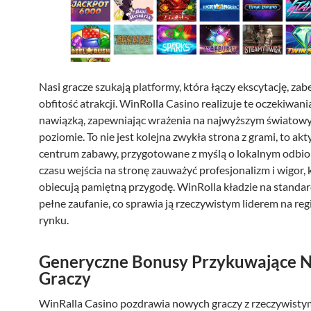
Nasi gracze szukają platformy, która łączy ekscytację, zab
obfitość atrakcji. WinRolla Casino realizuje te oczekiwani
nawiązką, zapewniając wrażenia na najwyższym światow
poziomie. To nie jest kolejna zwykła strona z grami, to ak
centrum zabawy, przygotowane z myślą o lokalnym odbio
czasu wejścia na stronę zauważyć profesjonalizm i wigor, 
obiecują pamiętną przygodę. WinRolla kładzie na standard
pełne zaufanie, co sprawia ją rzeczywistym liderem na re
rynku.
Generyczne Bonusy Przykuwające 
Graczy
WinRalla Casino pozdrawia nowych graczy z rzeczywisty