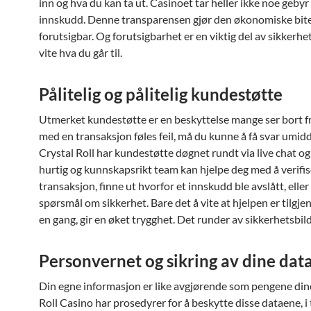
inn og hva du kan ta ut. Casinoet tar heller ikke noe gebyr
innskudd. Denne transparensen gjør den økonomiske bit
forutsigbar. Og forutsigbarhet er en viktig del av sikkerhet
vite hva du går til.
Pålitelig og pålitelig kundestøtte
Utmerket kundestøtte er en beskyttelse mange ser bort fr
med en transaksjon føles feil, må du kunne å få svar umidd
Crystal Roll har kundestøtte døgnet rundt via live chat og
hurtig og kunnskapsrikt team kan hjelpe deg med å verifis
transaksjon, finne ut hvorfor et innskudd ble avslått, elle
spørsmål om sikkerhet. Bare det å vite at hjelpen er tilgje
en gang, gir en øket trygghet. Det runder av sikkerhetsbild
Personvernet og sikring av dine dat
Din egne informasjon er like avgjørende som pengene dine
Roll Casino har prosedyrer for å beskytte disse dataene, i