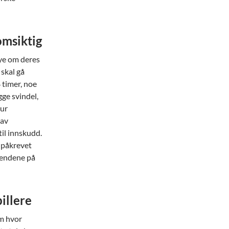
omsiktig
mye om deres
 skal gå
4 timer, noe
gge svindel,
our
 av
til innskudd.
n påkrevet
hendene på
illere
om hvor