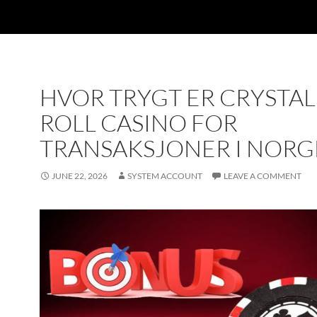
HVOR TRYGT ER CRYSTAL
ROLL CASINO FOR
TRANSAKSJONER I NORG
JUNE 22, 2026
SYSTEM ACCOUNT
LEAVE A COMMENT