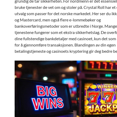
grundig de tar sikkerheten. For nordmenn er det essensiel
bruke tjenester de vet om og stoler på. Crystal Roll har e
utvalg som passer for det norske markedet. Her ser du ikk
og Mastercard, men også flere e-lommebøker og
bankoverføringsmetoder som er utbredte i Norge. Mange 
tjenestene fungerer som et ekstra sikkerhetslag. De overf
dine fullstendige bankdetaljer med casinoet, kun det som
for å gjennomføre transaksjonen. Blandingen av din egen
betalingstjeneste og casinoets kryptering gir deg bedre be